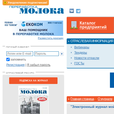
Уведомление подписчикам!
Каталог
предприятий
Разместить рекламу
ОТРАСЛЕВАЯ ИНФОРМАЦИЯ
Вебинары
Тендеры
Новости отрасли
запомнить
ГОСТы
Регистрация
|
Я забыл пароль
ПОДПИСКА НА ЖУРНАЛ
Главная страница
О журнале
"Электронный журнал мой