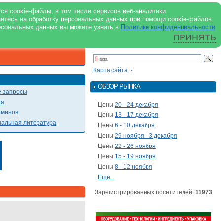
support@milkbranch.ru
ENG
ся cookie-файлы, в том числе сервисов веб-аналитики.
аетесь на обработку персональных данных при помощи cookie-файлов.
Архив номеров
Реклама на портале
Реклама в журнале
О портале
рсональных данных вы можете узнать в
Политике конфиденциальности
ПРИНЯТЬ
ПОИСК ПО ПОРТАЛУ
Презентации
Карта сайта
ОБЗОР РЫНКА
 запросы
ия
Цены
20 - 24 декабря
рминов
Цены
13 - 17 декабря
альная литература
Цены
6 - 10 декабря
Цены
29 ноября - 3 декабря
Цены
22 - 26 ноября
Цены
15 - 19 ноября
Цены
8 - 12 ноября
Еще...
Зарегистрированных посетителей:
11973