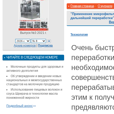
Главная страница
О журнале
"Применение микрофильтр
дальнейшей переработки
Ве
Выпуск №3 2021 г.
Технология
Очень быстр
Архив номеров
|
Подписка
переработк
ЧИТАЙТЕ В СЛЕДУЮЩЕМ НОМЕРЕ
необходимос
Молочные продукты для здоровья и
активного долголетия
совершенст
Об утверждении и введении новых
национальных и межгосударственных
стандартов на молочную продукцию
перерабатыв
Использование пищевых волокон и
соуса Шрирача в технологии масла
этим к полу
пониженной жирности
предявляют
Подробный анонс