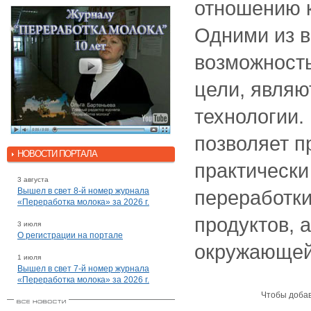
отношению к
Одними из в
возможность
цели, явля
технологии.
позволяет п
НОВОСТИ ПОРТАЛА
практически
3 августа
Вышел в свет 8-й номер журнала
переработки
«Переработка молока» за 2026 г.
продуктов, 
3 июля
О регистрации на портале
окружающей
1 июля
Вышел в свет 7-й номер журнала
«Переработка молока» за 2026 г.
Чтобы доба