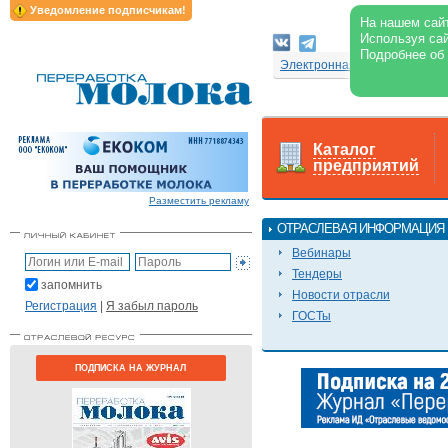
Уведомление подписчикам!
На нашем сайт
Используя сай
Подробнее об
Электронная версия журнал
Каталог
предприятий
Разместить рекламу
ОТРАСЛЕВАЯ ИНФОРМАЦИЯ
Вебинары
Тендеры
запомнить
Новости отрасли
Регистрация
|
Я забыл пароль
ГОСТы
ПОДПИСКА НА ЖУРНАЛ