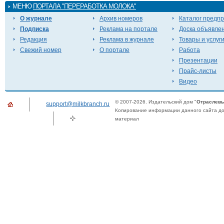
МЕНЮ
ПОРТАЛА "ПЕРЕРАБОТКА МОЛОКА"
О журнале
Архив номеров
Каталог предп
Подписка
Реклама на портале
Доска объявле
Редакция
Реклама в журнале
Товары и услуг
Свежий номер
О портале
Работа
Презентации
Прайс-листы
Видео
© 2007-2026. Издательский дом "
Отраслевы
support@milkbranch.ru
Копирование информации данного сайта доп
материал