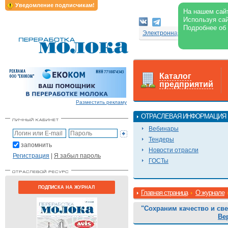
Уведомление подписчикам!
На нашем сайт
Используя сай
Подробнее об
Электронная версия журнал
Каталог
предприятий
Разместить рекламу
ОТРАСЛЕВАЯ ИНФОРМАЦИЯ
Вебинары
Тендеры
запомнить
Новости отрасли
Регистрация
|
Я забыл пароль
ГОСТы
ПОДПИСКА НА ЖУРНАЛ
Главная страница
О журнале
"Сохраним качество и св
Ве