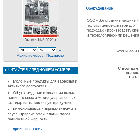
Оборудование
ООО «Вологодские машины» –
полуприцепов-цистерн для п
подходах к производству сп
и технологическими решения
Выпуск №3 2021 г.
Чтобы доба
Архив номеров
|
Подписка
С полными
ЧИТАЙТЕ В СЛЕДУЮЩЕМ НОМЕРЕ
вы мо
на с
Молочные продукты для здоровья и
активного долголетия
Об утверждении и введении новых
национальных и межгосударственных
стандартов на молочную продукцию
Использование пищевых волокон и
соуса Шрирача в технологии масла
пониженной жирности
Подробный анонс