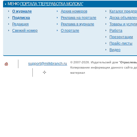
МЕНЮ
ПОРТАЛА "ПЕРЕРАБОТКА МОЛОКА"
О журнале
Архив номеров
Каталог предп
Подписка
Реклама на портале
Доска объявле
Редакция
Реклама в журнале
Товары и услуг
Свежий номер
О портале
Работа
Презентации
Прайс-листы
Видео
© 2007-2026. Издательский дом "
Отраслевы
support@milkbranch.ru
Копирование информации данного сайта доп
материал