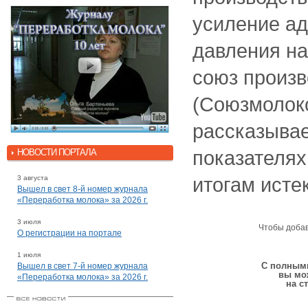
усиление ад
давления н
союз произв
(Союзмолоко
рассказывае
показателях
НОВОСТИ ПОРТАЛА
итогам исте
3 августа
Вышел в свет 8-й номер журнала
«Переработка молока» за 2026 г.
3 июля
Чтобы доба
О регистрации на портале
1 июля
С полными
Вышел в свет 7-й номер журнала
вы мо
«Переработка молока» за 2026 г.
на с