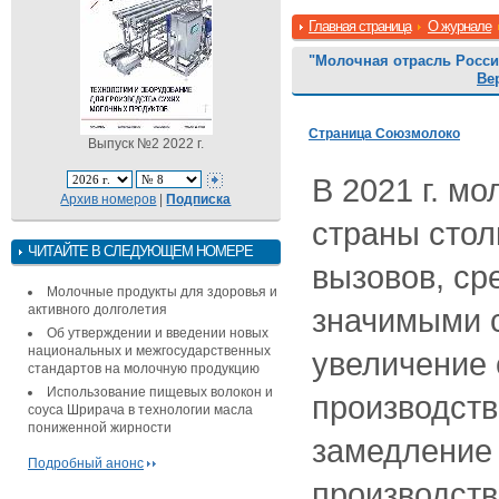
Главная страница
О журнале
"Молочная отрасль России
Ве
Страница Союзмолоко
Выпуск №2 2022 г.
В 2021 г. м
Архив номеров
|
Подписка
страны стол
ЧИТАЙТЕ В СЛЕДУЮЩЕМ НОМЕРЕ
вызовов, ср
Молочные продукты для здоровья и
активного долголетия
значимыми 
Об утверждении и введении новых
национальных и межгосударственных
увеличение
стандартов на молочную продукцию
Использование пищевых волокон и
производств
соуса Шрирача в технологии масла
пониженной жирности
замедление 
Подробный анонс
производств