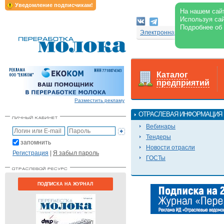
Уведомление подписчикам!
На нашем сайт
Используя сай
Подробнее об
Электронная версия журнал
Каталог
предприятий
Разместить рекламу
ОТРАСЛЕВАЯ ИНФОРМАЦИЯ
Вебинары
Тендеры
запомнить
Новости отрасли
Регистрация
|
Я забыл пароль
ГОСТы
ПОДПИСКА НА ЖУРНАЛ