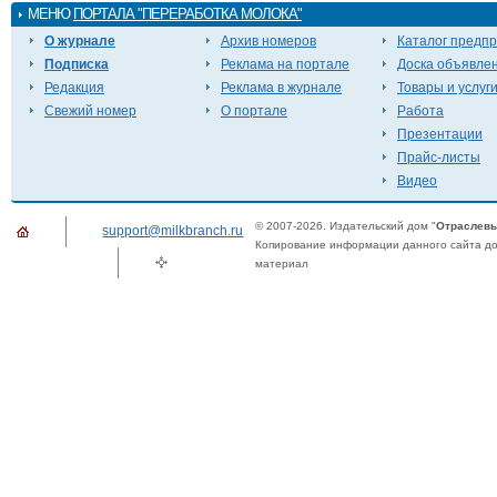
МЕНЮ
ПОРТАЛА "ПЕРЕРАБОТКА МОЛОКА"
О журнале
Архив номеров
Каталог предп
Подписка
Реклама на портале
Доска объявле
Редакция
Реклама в журнале
Товары и услуг
Свежий номер
О портале
Работа
Презентации
Прайс-листы
Видео
© 2007-2026. Издательский дом "
Отраслевы
support@milkbranch.ru
Копирование информации данного сайта доп
материал