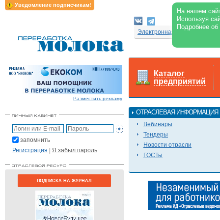
Уведомление подписчикам!
На нашем сайт
Используя сай
Подробнее об
Электронная версия журнал
Каталог
предприятий
Разместить рекламу
ОТРАСЛЕВАЯ ИНФОРМАЦИЯ
Вебинары
Тендеры
запомнить
Новости отрасли
Регистрация
|
Я забыл пароль
ГОСТы
ПОДПИСКА НА ЖУРНАЛ