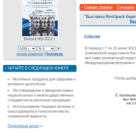
Главная страница
О журнале
"Выставка RosUpack бере
Ве
События
Выпуск №8 2022 г.
В период с 7 по 10 июня 202
упаковочной индустрии в Ро
Архив номеров
|
Подписка
выставка упаковочный индус
Международным форумом и эк
ЧИТАЙТЕ В СЛЕДУЮЩЕМ НОМЕРЕ
Чтобы доба
Молочные продукты для здоровья и
активного долголетия
Об утверждении и введении новых
С полными
национальных и межгосударственных
вы мо
стандартов на молочную продукцию
на с
Использование пищевых волокон и
соуса Шрирача в технологии масла
пониженной жирности
Подробный анонс