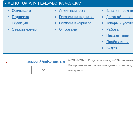
МЕНЮ
ПОРТАЛА "ПЕРЕРАБОТКА МОЛОКА"
О журнале
Архив номеров
Каталог предп
Подписка
Реклама на портале
Доска объявле
Редакция
Реклама в журнале
Товары и услуг
Свежий номер
О портале
Работа
Презентации
Прайс-листы
Видео
© 2007-2026. Издательский дом "
Отраслевы
support@milkbranch.ru
Копирование информации данного сайта доп
материал