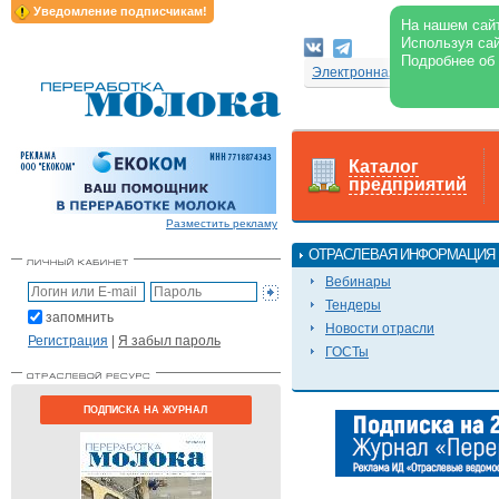
Уведомление подписчикам!
На нашем сайт
Используя сай
Подробнее об
Электронная версия журнал
Каталог
предприятий
Разместить рекламу
ОТРАСЛЕВАЯ ИНФОРМАЦИЯ
Вебинары
Тендеры
запомнить
Новости отрасли
Регистрация
|
Я забыл пароль
ГОСТы
ПОДПИСКА НА ЖУРНАЛ