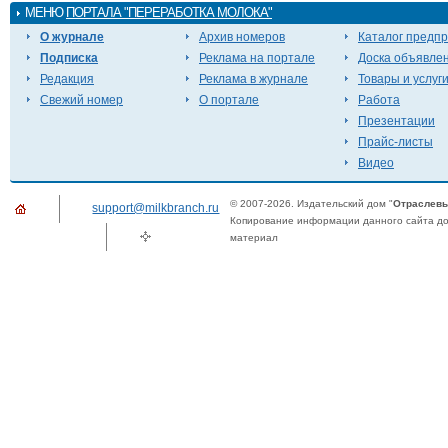
МЕНЮ
ПОРТАЛА "ПЕРЕРАБОТКА МОЛОКА"
О журнале
Архив номеров
Каталог предп
Подписка
Реклама на портале
Доска объявле
Редакция
Реклама в журнале
Товары и услуг
Свежий номер
О портале
Работа
Презентации
Прайс-листы
Видео
© 2007-2026. Издательский дом "
Отраслевы
support@milkbranch.ru
Копирование информации данного сайта доп
материал