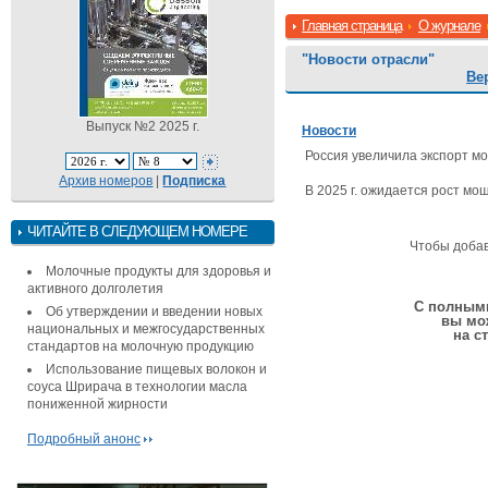
Главная страница
О журнале
"Новости отрасли"
Ве
Выпуск №2 2025 г.
Новости
Россия увеличила экспорт м
Архив номеров
|
Подписка
В 2025 г. ожидается рост мо
ЧИТАЙТЕ В СЛЕДУЮЩЕМ НОМЕРЕ
Чтобы доба
Молочные продукты для здоровья и
активного долголетия
С полными
Об утверждении и введении новых
вы мо
национальных и межгосударственных
на с
стандартов на молочную продукцию
Использование пищевых волокон и
соуса Шрирача в технологии масла
пониженной жирности
Подробный анонс