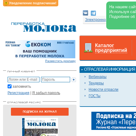
Уведомление подписчикам!
На нашем сайт
Используя сай
Подробнее об
Электронная версия журнал
Каталог
предприятий
Разместить рекламу
ОТРАСЛЕВАЯ ИНФОРМАЦИЯ
Вебинары
Тендеры
запомнить
Новости отрасли
Регистрация
|
Я забыл пароль
ГОСТы
ПОДПИСКА НА ЖУРНАЛ