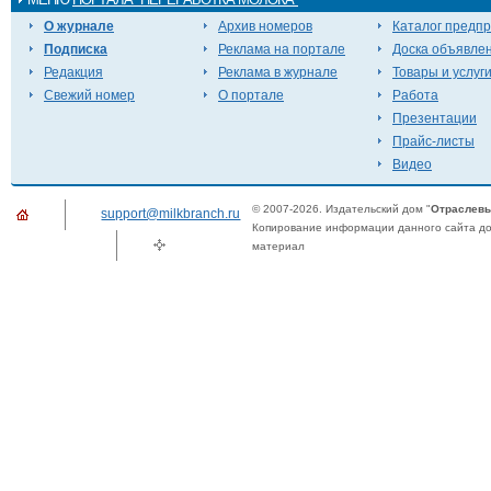
О журнале
Архив номеров
Каталог предп
Подписка
Реклама на портале
Доска объявле
Редакция
Реклама в журнале
Товары и услуг
Свежий номер
О портале
Работа
Презентации
Прайс-листы
Видео
© 2007-2026. Издательский дом "
Отраслевы
support@milkbranch.ru
Копирование информации данного сайта доп
материал