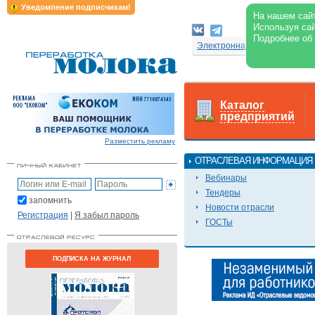
Уведомление подписчикам!
На нашем сайт
Используя сай
Подробнее об
Электронная версия журнал
Каталог
предприятий
Разместить рекламу
ОТРАСЛЕВАЯ ИНФОРМАЦИЯ
Вебинары
Тендеры
запомнить
Новости отрасли
Регистрация
|
Я забыл пароль
ГОСТы
ПОДПИСКА НА ЖУРНАЛ