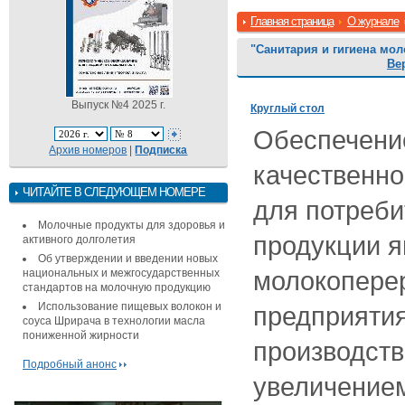
Главная страница
О журнале
"Санитария и гигиена мо
Ве
Выпуск №4 2025 г.
Круглый стол
Обеспечени
Архив номеров
|
Подписка
качественно
ЧИТАЙТЕ В СЛЕДУЮЩЕМ НОМЕРЕ
для потреби
Молочные продукты для здоровья и
продукции я
активного долголетия
Об утверждении и введении новых
молокопере
национальных и межгосударственных
стандартов на молочную продукцию
Использование пищевых волокон и
предприяти
соуса Шрирача в технологии масла
пониженной жирности
производст
Подробный анонс
увеличение