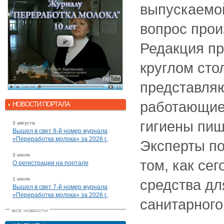
выпускаемой
вопрос прои
Редакция пр
круглом сто
представля
работающие 
НОВОСТИ ПОРТАЛА
гигиены пищ
3 августа
Вышел в свет 8-й номер журнала
«Переработка молока» за 2026 г.
Эксперты п
3 июля
том, как се
О регистрации на портале
1 июля
средства дл
Вышел в свет 7-й номер журнала
«Переработка молока» за 2026 г.
санитарного