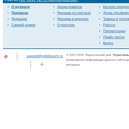
О журнале
Архив номеров
Каталог предп
Подписка
Реклама на портале
Доска объявле
Редакция
Реклама в журнале
Товары и услуг
Свежий номер
О портале
Работа
Презентации
Прайс-листы
Видео
© 2007-2026. Издательский дом "
Отраслевы
support@milkbranch.ru
Копирование информации данного сайта доп
материал