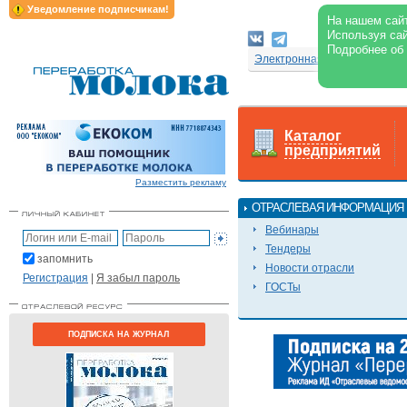
Уведомление подписчикам!
На нашем сайт
Используя сай
Подробнее об
Электронная версия журнал
Каталог
предприятий
Разместить рекламу
ОТРАСЛЕВАЯ ИНФОРМАЦИЯ
Вебинары
Тендеры
запомнить
Новости отрасли
Регистрация
|
Я забыл пароль
ГОСТы
ПОДПИСКА НА ЖУРНАЛ