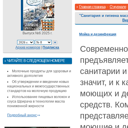
Главная страница
О журнале
"Санитария и гигиена ма
Ве
Выпуск №6 2025 г.
Мойка и дезинфекция
Современно
Архив номеров
|
Подписка
предъявляет
ЧИТАЙТЕ В СЛЕДУЮЩЕМ НОМЕРЕ
санитарии и
Молочные продукты для здоровья и
активного долголетия
значит, и к
Об утверждении и введении новых
национальных и межгосударственных
моющих и д
стандартов на молочную продукцию
Использование пищевых волокон и
соуса Шрирача в технологии масла
средств. К
пониженной жирности
представля
Подробный анонс
моющие и 