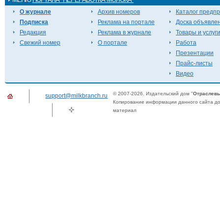
О журнале
Архив номеров
Каталог предп
Подписка
Реклама на портале
Доска объявле
Редакция
Реклама в журнале
Товары и услуг
Свежий номер
О портале
Работа
Презентации
Прайс-листы
Видео
© 2007-2026. Издательский дом "
Отраслевы
support@milkbranch.ru
Копирование информации данного сайта доп
материал