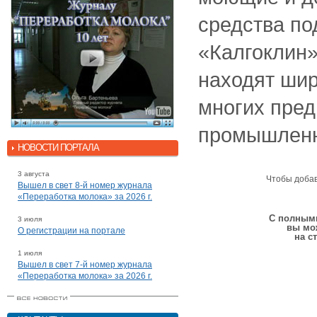
средства по
«Калгоклин»
находят ши
многих пре
промышленн
НОВОСТИ ПОРТАЛА
3 августа
Чтобы доба
Вышел в свет 8-й номер журнала
«Переработка молока» за 2026 г.
С полными
3 июля
вы мо
О регистрации на портале
на с
1 июля
Вышел в свет 7-й номер журнала
«Переработка молока» за 2026 г.