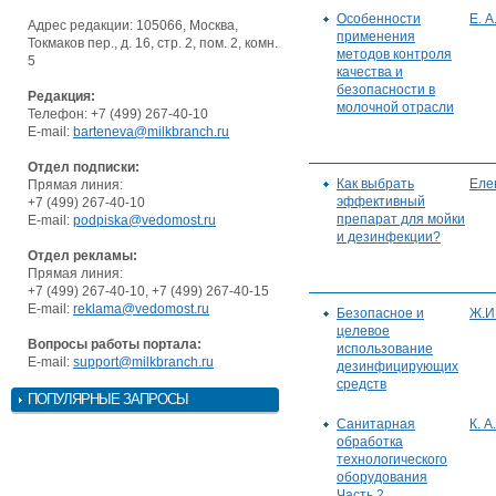
Особенности
Е. 
Адрес редакции: 105066, Москва,
применения
Токмаков пер., д. 16, стр. 2, пом. 2, комн.
методов контроля
5
качества и
безопасности в
Редакция:
молочной отрасли
Телефон: +7 (499) 267-40-10
E-mail:
barteneva@milkbranch.ru
Отдел подписки:
Как выбрать
Еле
Прямая линия:
эффективный
+7 (499) 267-40-10
препарат для мойки
E-mail:
podpiska@vedomost.ru
и дезинфекции?
Отдел рекламы:
Прямая линия:
+7 (499) 267-40-10, +7 (499) 267-40-15
E-mail:
reklama@vedomost.ru
Безопасное и
Ж.И
целевое
Вопросы работы портала:
использование
E-mail:
support@milkbranch.ru
дезинфицирующих
средств
ПОПУЛЯРНЫЕ ЗАПРОСЫ
Санитарная
К. А
обработка
технологического
оборудования
Часть 2.