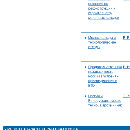
решения по
реконструкции и
строительству
молочных заводов
Молокозаводы и
В. Б
технологические
отходы
Продовольственная
В. И
независимость
России в условиях
присоединения к
ВТО
Россия и
Т. 
Белоруссия: вместе
тесно, а врозь никак
МЕНЮ
ПОРТАЛА "ПЕРЕРАБОТКА МОЛОКА"