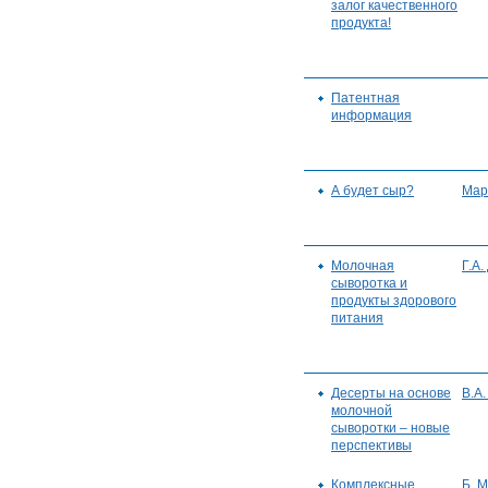
залог качественного
продукта!
Патентная
информация
А будет сыр?
Мар
Молочная
Г.А.
сыворотка и
продукты здорового
питания
Десерты на основе
В.А
молочной
сыворотки – новые
перспективы
Комплексные
Б. М