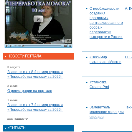
О необходимости
А. 
создания
программы
централизованного
сбора и
переработки
сыворотки в России
НОВОСТИ ПОРТАЛА
«Весь мир
О. 
питания» в Москве
3 августа
Вышел в свет 8-й номер журнала
«Переработка молока» за 2026 г.
Установка
3 июля
СreamoProt
О регистрации на портале
1 июля
Вышел в свет 7-й номер журнала
Заменитель
Тех
«Переработка молока» за 2026 г.
молочного жира для
спредов
КОНТАКТЫ