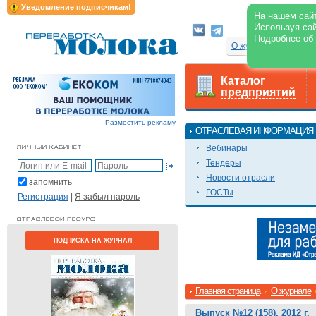
Уведомление подписчикам!
На нашем сайт
Используя сай
Электр
Подробнее об
О журнале
Каталог
предприятий
Разместить рекламу
ОТРАСЛЕВАЯ ИНФОРМАЦИЯ
Вебинары
Тендеры
Новости отрасли
запомнить
ГОСТы
Регистрация
|
Я забыл пароль
ПОДПИСКА НА ЖУРНАЛ
Главная страница
О журнале
Выпуск №12 (158), 2012 г.