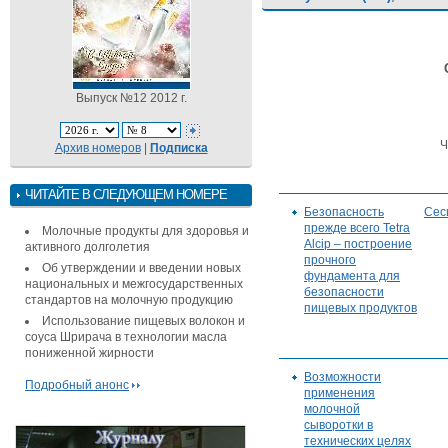
Выпуск №12 2012 г.
Ч
Архив номеров
|
Подписка
ЧИТАЙТЕ В СЛЕДУЮЩЕМ НОМЕРЕ
Безопасность
Сес
прежде всего Tetra
Молочные продукты для здоровья и
Alcip – построение
активного долголетия
прочного
Об утверждении и введении новых
фундамента для
национальных и межгосударственных
безопасности
стандартов на молочную продукцию
пищевых продуктов
Использование пищевых волокон и
соуса Шрирача в технологии масла
пониженной жирности
Возможности
Подробный анонс
применения
молочной
сыворотки в
технических целях