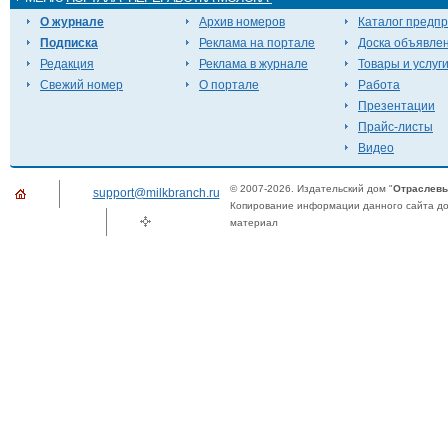
О журнале
Архив номеров
Каталог предп
Подписка
Реклама на портале
Доска объявле
Редакция
Реклама в журнале
Товары и услуг
Свежий номер
О портале
Работа
Презентации
Прайс-листы
Видео
© 2007-2026. Издательский дом "
Отраслевы
support@milkbranch.ru
Копирование информации данного сайта доп
материал