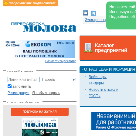
Уведомление подписчикам!
На нашем сайт
Используя сай
Подробнее об
Электронная версия журнал
Каталог
предприятий
Разместить рекламу
ОТРАСЛЕВАЯ ИНФОРМАЦИЯ
Вебинары
Тендеры
запомнить
Новости отрасли
Регистрация
|
Я забыл пароль
ГОСТы
ПОДПИСКА НА ЖУРНАЛ