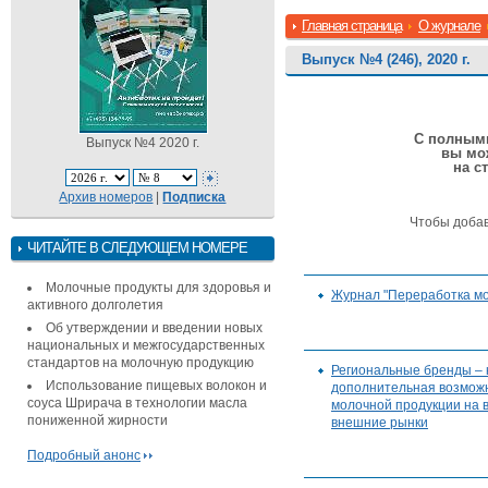
Главная страница
О журнале
Выпуск №4 (246), 2020 г.
С полными
Выпуск №4 2020 г.
вы мо
на с
Архив номеров
|
Подписка
Чтобы доба
ЧИТАЙТЕ В СЛЕДУЮЩЕМ НОМЕРЕ
Молочные продукты для здоровья и
Журнал "Переработка мо
активного долголетия
Об утверждении и введении новых
национальных и межгосударственных
стандартов на молочную продукцию
Региональные бренды – 
Использование пищевых волокон и
дополнительная возмож
соуса Шрирача в технологии масла
молочной продукции на 
пониженной жирности
внешние рынки
Подробный анонс