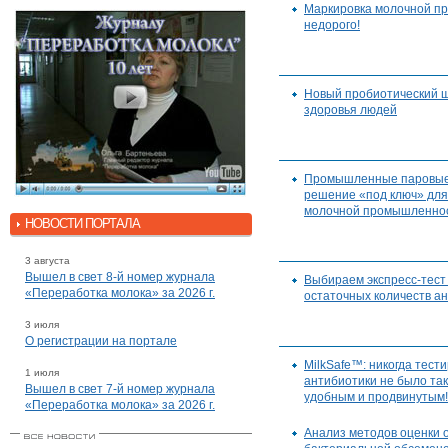
Маркировка молочной пр
недорого!
Новый пробиотический 
здоровья людей
Промышленные паровые 
решение «под ключ» дл
молочной промышленно
НОВОСТИ ПОРТАЛА
3 августа
Вышел в свет 8-й номер журнала
Выбираем экспресс-тест
«Переработка молока» за 2026 г.
остаточных количеств а
3 июля
О регистрации на портале
MilkSafe™: никогда тест
1 июля
антибиотики не было та
Вышел в свет 7-й номер журнала
удобным и продвинутым!
«Переработка молока» за 2026 г.
Анализ методов оценки