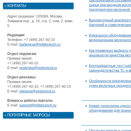
бактериальной обсемене
сырья при входном конт
КОНТАКТЫ
предприятиях молочной
Адрес редакции: 105066, Москва,
Высокоточный анализато
Токмаков пер., д. 16, стр. 2, пом. 2, комн.
бактерий и соматических
5
Редакция:
Идеальное оборудовани
Телефон: +7 (499) 267-40-10
модернизации молочного
E-mail:
barteneva@milkbranch.ru
Как правильно выбрать у
Отдел подписки:
анализатор качества мо
Прямая линия:
+7 (499) 267-40-10
Контрафактные тест-на
E-mail:
podpiska@vedomost.ru
законодательства ТС и в
Отдел рекламы:
Особенности определения
Прямая линия:
сухих молочных продукт
+7 (499) 267-40-10, +7 (499) 267-40-15
E-mail:
reklama@vedomost.ru
Вопросы работы портала:
E-mail:
support@milkbranch.ru
Новая технология однос
оборудования для хране
ПОПУЛЯРНЫЕ ЗАПРОСЫ
Оболочки жировых шарик