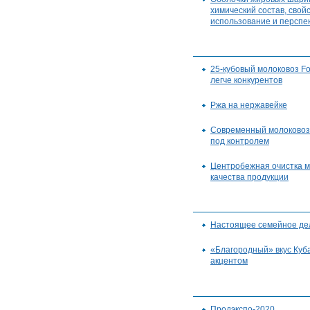
химический состав, свой
использование и перспе
25-кубовый молоковоз Fox
легче конкурентов
Ржа на нержавейке
Современный молоковоз:
под контролем
Центробежная очистка м
качества продукции
Настоящее семейное де
«Благородный» вкус Куб
акцентом
Продэкспо-2020