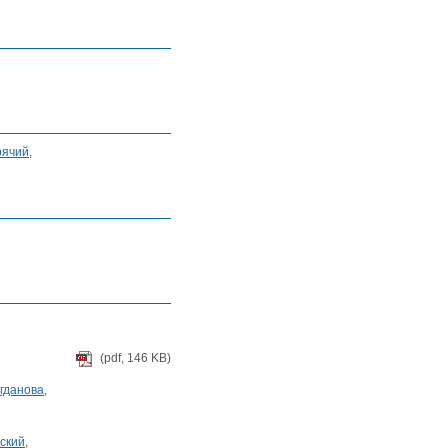
рячий
,
(pdf, 146 KB)
огданова
,
ский
,