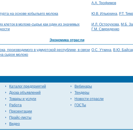
А.А. Трофимов
гурта на основе кобыльего молока
Ю.В. Ильюхина
,
Р.Т. Тим
 клеток в молоке-сырье как один из значимых
И.Л. Остроухова
,
М.Б. З
дности
Г.М. Свириденко
Экономика отрасли
ка, производимого в удмуртской республике, в связи
О.С. Уткина
,
В.Ю. Байса
на сырое молоко
Каталог предприятий
Вебинары
Доска объявлений
Тендеры
Товары и услуги
Новости отрасли
Работа
ГОСТы
Презентации
Прайс-листы
Видео