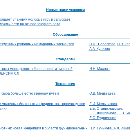
Новые грани упаковки
ает упаковку молока в игру и запускает
лояльности на основе telegram-бота
Оборудование
ежденных рулонных мембранных элементов
О.Ю. Боровкова
,
Н.В. Го
А.А. Куликов
Стандарты
стемы менеджмента безопасности пищевой
Н.Н. Махова
 ВЕРСИЯ 6.0
Технология
 сыра больше естественным путем
О.В. Медведева
 молочных белковых ингредиентов в производстве
Е.И. Мельникова
,
тания
Е.Б. Станиславская
,
Е.С. Шушпанова
,
Е.В. Б
Е.С. Рудниченко
иотики: новая концепция в области функциональных
П.И. Гунькова
,
А.Л. Ишев