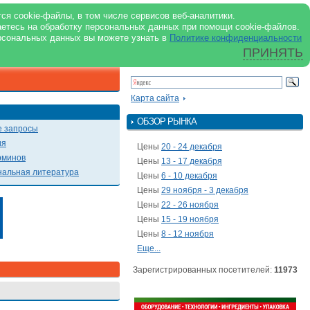
support@milkbranch.ru
ENG
ся cookie-файлы, в том числе сервисов веб-аналитики.
аетесь на обработку персональных данных при помощи cookie-файлов.
Архив номеров
Реклама на портале
Реклама в журнале
О портале
рсональных данных вы можете узнать в
Политике конфиденциальности
ПРИНЯТЬ
ПОИСК ПО ПОРТАЛУ
Презентации
Карта сайта
ОБЗОР РЫНКА
 запросы
ия
Цены
20 - 24 декабря
рминов
Цены
13 - 17 декабря
альная литература
Цены
6 - 10 декабря
Цены
29 ноября - 3 декабря
Цены
22 - 26 ноября
Цены
15 - 19 ноября
Цены
8 - 12 ноября
Еще...
Зарегистрированных посетителей:
11973