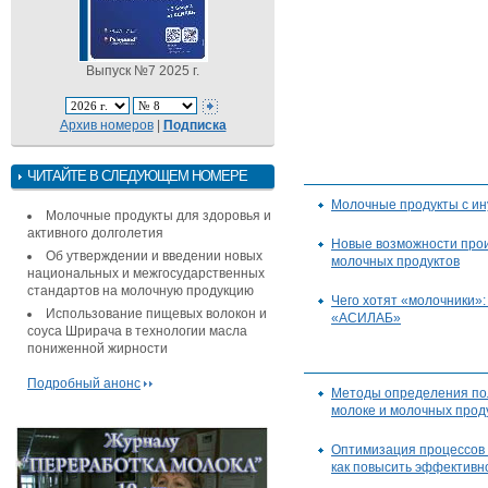
Выпуск №7 2025 г.
Архив номеров
|
Подписка
ЧИТАЙТЕ В СЛЕДУЮЩЕМ НОМЕРЕ
Молочные продукты с ин
Молочные продукты для здоровья и
активного долголетия
Новые возможности прои
Об утверждении и введении новых
молочных продуктов
национальных и межгосударственных
стандартов на молочную продукцию
Чего хотят «молочники»:
Использование пищевых волокон и
«АСИЛАБ»
соуса Шрирача в технологии масла
пониженной жирности
Подробный анонс
Методы определения пол
молоке и молочных проду
Оптимизация процессов
как повысить эффективно