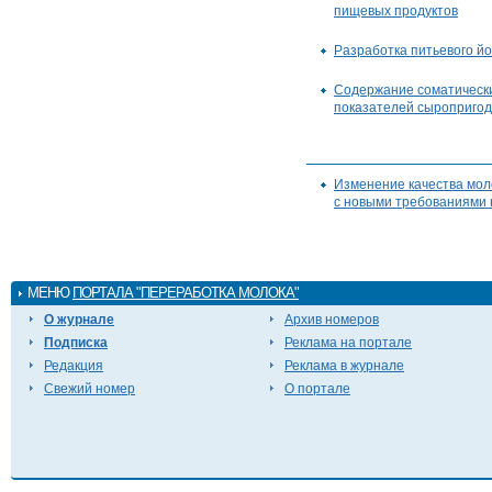
пищевых продуктов
Разработка питьевого йо
Содержание соматических
показателей сыроприго
Изменение качества моло
с новыми требованиями 
МЕНЮ
ПОРТАЛА "ПЕРЕРАБОТКА МОЛОКА"
О журнале
Архив номеров
Подписка
Реклама на портале
Редакция
Реклама в журнале
Свежий номер
О портале