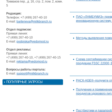
Токмаков пер., д. 16, стр. 2, пом. 2, комн.
5
Редакция:
ПАО «ЛАМБУМИЗ» превращ
Телефон: +7 (499) 267-40-10
инновационную систему 
E-mail:
barteneva@milkbranch.ru
Отдел подписки:
Прямая линия:
+7 (499) 267-40-10
Методы выявления повр
E-mail:
podpiska@vedomost.ru
Отдел рекламы:
Прямая линия:
+7 (499) 267-40-10, +7 (499) 267-40-15
Схема сертификации си
E-mail:
reklama@vedomost.ru
продукции FSSC 22000,
Вопросы работы портала:
E-mail:
support@milkbranch.ru
PАСК-AGE®–получите от
ПОПУЛЯРНЫЕ ЗАПРОСЫ
Получение и применение
продуктов здорового пи
Постбиотики и парапроб