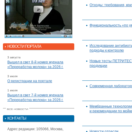
Отходы: требования, кр
Функциональность «по 
Исследование антибиоти
НОВОСТИ ПОРТАЛА
подходы к контролю
3 августа
Новые тесты ПЕТРИТЕСТ
Вышел в свет 8-й номер журнала
продукции
«Переработка молока» за 2026 г.
3 июля
О регистрации на портале
Современная лаборатор
1 июля
Вышел в свет 7-й номер журнала
«Переработка молока» за 2026 г.
Мембранные технологии
и рекомендации по мойк
КОНТАКТЫ
Адрес редакции: 105066, Москва,
Новости отрасли