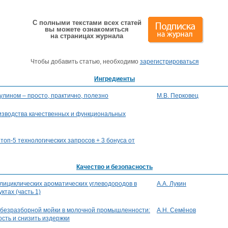
С полными текстами всех статей
вы можете ознакомиться
на страницах журнала
Чтобы добавить статью, необходимо
зарегистрироваться
Ингредиенты
улином – просто, практично, полезно
М.В. Перковец
зводства качественных и функциональных
 топ-5 технологических запросов + 3 бонуса от
Качество и безопасность
ициклических ароматических углеводородов в
А.А. Лукин
ктах (часть 1)
 безразборной мойки в молочной промышленности:
А.Н. Семёнов
сть и снизить издержки