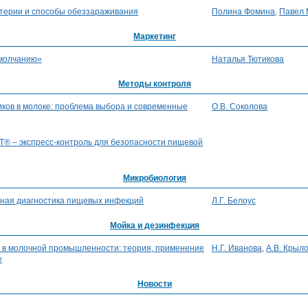
итерии и способы обеззараживания
Полина Фомина
,
Павел 
Маркетинг
умолчанию»
Наталья Тютикова
Методы контроля
ков в молоке: проблема выбора и современные
О.В. Соколова
® – экспресс-контроль для безопасности пищевой
Микробиология
ная диагностика пищевых инфекций
Л.Г. Белоус
Мойка и дезинфекция
 в молочной промышленности: теория, применение
Н.Г. Иванова
,
А.В. Крыл
е
Новости