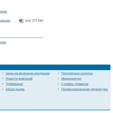
акова
ахарова
,
(pdf, 275 KB)
рова
Цены на молочную продукцию
Популярные запросы
Новости компаний
Мероприятия
Публикации
Словарь терминов
Обзор рынка
Профессиональная литература