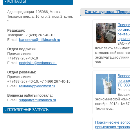
КОНТАКТЫ
Статьи журнала "Перер
Адрес редакции: 105066, Москва,
Токмаков пер., д. 16, стр. 2, пом. 2, комн.
5
Приори
органи
Редакция:
рентаб
Телефон: +7 (499) 267-40-10
произв
E-mail:
barteneva@milkbranch.ru
ЗАО «
Комплект» занимает
Отдел подписки:
комплексной поставк
Прямая линия:
эксплуатацию линий
+7 (499) 267-40-10
зав...
E-mail:
podpiska@vedomost.ru
Отдел рекламы:
Вопрос
Прямая линия:
по вне
+7 (499) 267-40-10, +7 (499) 267-40-15
ТС 033
E-mail:
reklama@vedomost.ru
Решени
Еврази
Вопросы работы портала:
экономической комис
E-mail:
support@milkbranch.ru
октября 2013 г. № 6
Техническ...
ПОПУЛЯРНЫЕ ЗАПРОСЫ
Практические вопр
применения требов