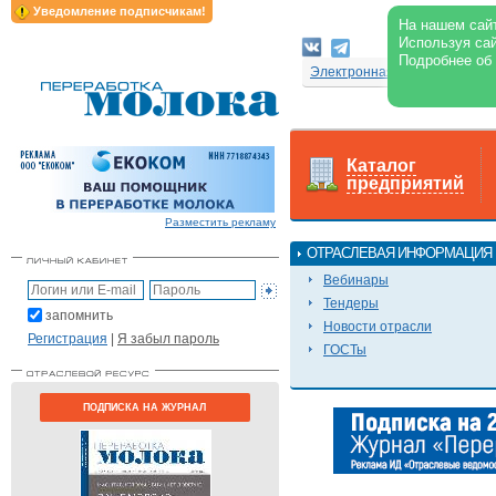
Уведомление подписчикам!
На нашем сайт
Используя сай
Подробнее об
Электронная версия журнал
Каталог
предприятий
Разместить рекламу
ОТРАСЛЕВАЯ ИНФОРМАЦИЯ
Вебинары
Тендеры
запомнить
Новости отрасли
Регистрация
|
Я забыл пароль
ГОСТы
ПОДПИСКА НА ЖУРНАЛ