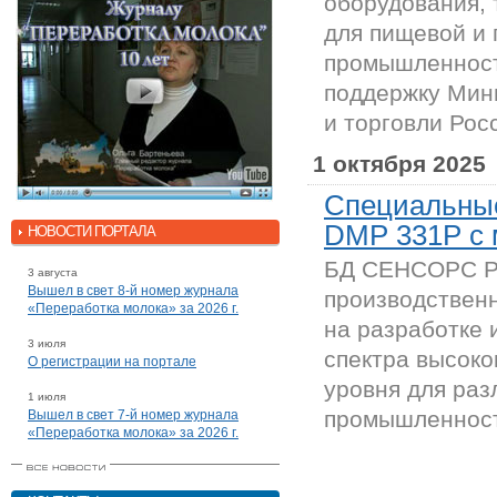
оборудования, 
для пищевой и
промышленност
поддержку Мин
и торговли Рос
1 октября 2025
Специальные
DMP 331P с
НОВОСТИ ПОРТАЛА
БД СЕНСОРС РУ
3 августа
Вышел в свет 8-й номер журнала
производствен
«Переработка молока» за 2026 г.
на разработке 
3 июля
спектра высоко
О регистрации на портале
уровня для раз
1 июля
промышленности
Вышел в свет 7-й номер журнала
«Переработка молока» за 2026 г.