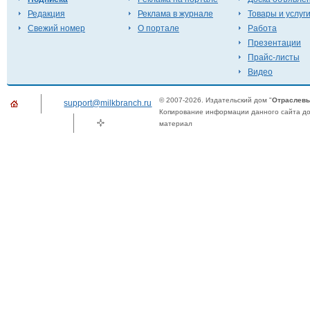
Редакция
Реклама в журнале
Товары и услуг
Свежий номер
О портале
Работа
Презентации
Прайс-листы
Видео
© 2007-2026. Издательский дом "
Отраслевы
support@milkbranch.ru
Копирование информации данного сайта доп
материал