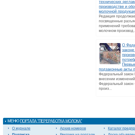
технических регла
производстве и обо
молочной продукци
Редакция продолжае
посвященные разъя
применений требова
молочном производ..
О Фед
законе
произв
потреб
Первы
подзаконные акты 
Федеральный закон
внесении изменений
Федеральный закон
произ...
МЕНЮ
ПОРТАЛА "ПЕРЕРАБОТКА МОЛОКА"
О журнале
Архив номеров
Каталог предп
Подписка
Реклама на портале
Доска объявле