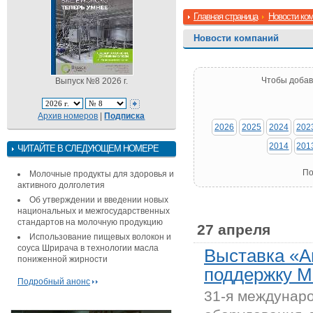
Главная страница
Новости ко
Новости компаний
Чтобы добав
Выпуск №8 2026 г.
Архив номеров
|
Подписка
2026
2025
2024
202
2014
201
ЧИТАЙТЕ В СЛЕДУЮЩЕМ НОМЕРЕ
По
Молочные продукты для здоровья и
активного долголетия
Об утверждении и введении новых
национальных и межгосударственных
стандартов на молочную продукцию
27 апреля
Использование пищевых волокон и
соуса Шрирача в технологии масла
Выставка «А
пониженной жирности
поддержку М
Подробный анонс
31-я междунар