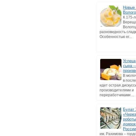
Новые 
Волог
К 175-л
Верещ
Волого
разновидность слад
Особенностью ег...
Успеш
сыра 
произв
В моло
в посл
идет острая дискусс
производителями и
переработчиками ...
Булат 
«Через
роботы
доярок
Росси
им. Рахимова – горд