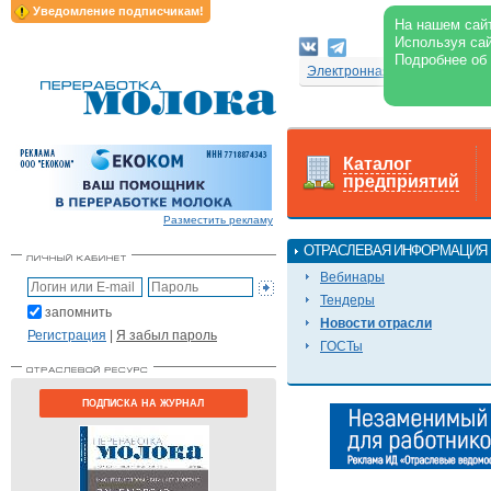
Уведомление подписчикам!
На нашем сайт
Используя сай
Подробнее об
Электронная версия журнал
Каталог
предприятий
Разместить рекламу
ОТРАСЛЕВАЯ ИНФОРМАЦИЯ
Вебинары
Тендеры
запомнить
Новости отрасли
Регистрация
|
Я забыл пароль
ГОСТы
ПОДПИСКА НА ЖУРНАЛ