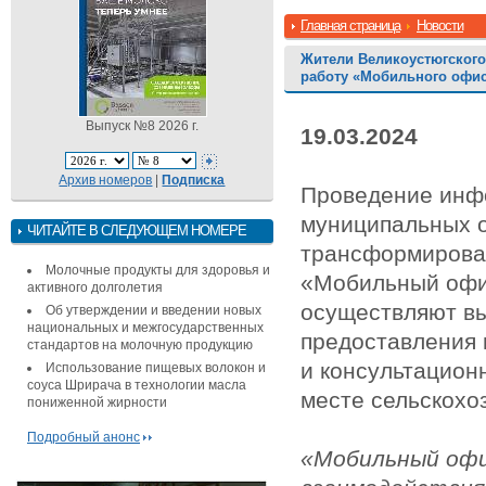
Главная страница
Новости
Жители Великоустюгского
работу «Мобильного офис
Выпуск №8 2026 г.
19.03.2024
Архив номеров
|
Подписка
Проведение инф
муниципальных 
ЧИТАЙТЕ В СЛЕДУЮЩЕМ НОМЕРЕ
трансформирова
Молочные продукты для здоровья и
«Мобильный офи
активного долголетия
осуществляют вы
Об утверждении и введении новых
национальных и межгосударственных
предоставления
стандартов на молочную продукцию
и консультацион
Использование пищевых волокон и
соуса Шрирача в технологии масла
месте сельскохо
пониженной жирности
Подробный анонс
«Мобильный офи