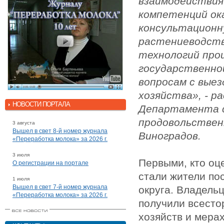
взаимодействия
компетенций ок
консультационн
растениеводств
технологий про
государственно
вопросам с вые
хозяйства», - ра
НОВОСТИ ПОРТАЛА
Департамента с
продовольствен
3 августа
Вышел в свет 8-й номер журнала
Виноградов.
«Переработка молока» за 2026 г.
3 июля
Первыми, кто оц
О регистрации на портале
стали жители по
1 июля
Вышел в свет 7-й номер журнала
округа. Владель
«Переработка молока» за 2026 г.
получили всесто
хозяйств и мера