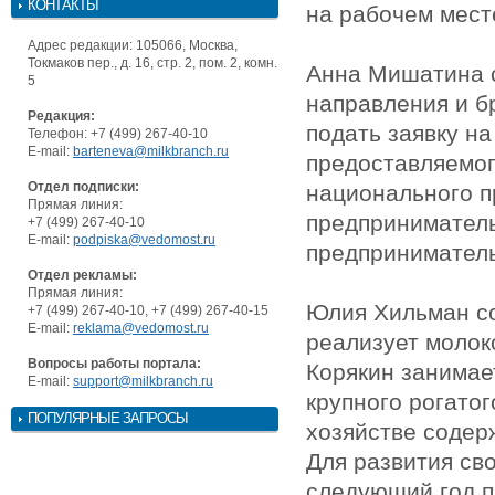
КОНТАКТЫ
на рабочем мест
Адрес редакции: 105066, Москва,
Токмаков пер., д. 16, стр. 2, пом. 2, комн.
Анна Мишатина с
5
направления и б
Редакция:
подать заявку на
Телефон: +7 (499) 267-40-10
E-mail:
barteneva@milkbranch.ru
предоставляемог
Отдел подписки:
национального п
Прямая линия:
предприниматель
+7 (499) 267-40-10
E-mail:
podpiska@vedomost.ru
предприниматель
Отдел рекламы:
Прямая линия:
Юлия Хильман со
+7 (499) 267-40-10, +7 (499) 267-40-15
E-mail:
reklama@vedomost.ru
реализует молок
Вопросы работы портала:
Корякин занимае
E-mail:
support@milkbranch.ru
крупного рогатог
ПОПУЛЯРНЫЕ ЗАПРОСЫ
хозяйстве содерж
Для развития св
следующий год п