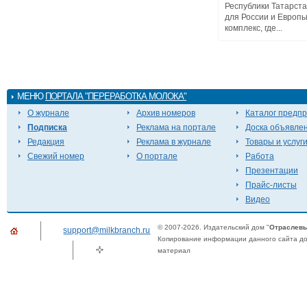
Республики Татарст
для России и Европ
комплекс, где...
МЕНЮ
ПОРТАЛА "ПЕРЕРАБОТКА МОЛОКА"
О журнале
Архив номеров
Каталог предп
Подписка
Реклама на портале
Доска объявле
Редакция
Реклама в журнале
Товары и услуг
Свежий номер
О портале
Работа
Презентации
Прайс-листы
Видео
© 2007-2026. Издательский дом "
Отраслевы
support@milkbranch.ru
Копирование информации данного сайта доп
материал