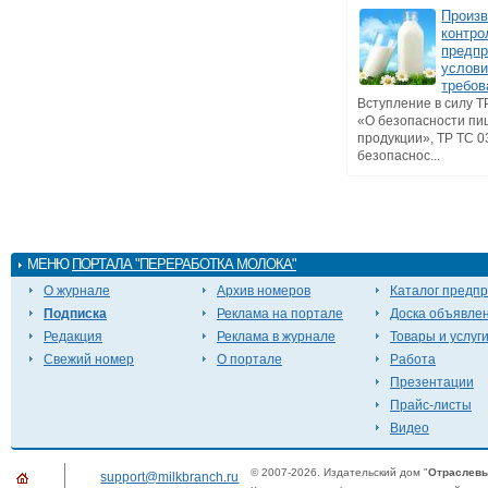
Произ
контро
предпр
услов
требов
Вступление в силу Т
«О безопасности п
продукции», ТР ТС 0
безопаснос...
МЕНЮ
ПОРТАЛА "ПЕРЕРАБОТКА МОЛОКА"
О журнале
Архив номеров
Каталог предп
Подписка
Реклама на портале
Доска объявле
Редакция
Реклама в журнале
Товары и услуг
Свежий номер
О портале
Работа
Презентации
Прайс-листы
Видео
© 2007-2026. Издательский дом "
Отраслевы
support@milkbranch.ru