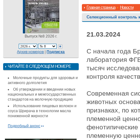
Главная страница
Новости
Селекционный контроль к
21.03.2024
Выпуск №8 2026 г.
С начала года Б
Архив номеров
|
Подписка
лаборатория ФГ
ЧИТАЙТЕ В СЛЕДУЮЩЕМ НОМЕРЕ
тысяч исследова
контроля качеств
Молочные продукты для здоровья и
активного долголетия
Об утверждении и введении новых
Современная сис
национальных и межгосударственных
стандартов на молочную продукцию
животных основа
Использование пищевых волокон и
признаках, по к
соуса Шрирача в технологии масла
пониженной жирности
племенной ценно
фенотипические 
Подробный анонс
племенную ценно