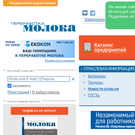
Уведомление подписчикам!
На нашем сайт
Используя сай
Подробнее об
Электронная версия журнал
Каталог
предприятий
Разместить рекламу
ОТРАСЛЕВАЯ ИНФОРМАЦИЯ
Вебинары
Тендеры
запомнить
Новости отрасли
Регистрация
|
Я забыл пароль
ГОСТы
ПОДПИСКА НА ЖУРНАЛ