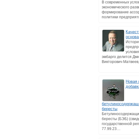
В современных усло
экономического раз
формирование ассо
политики предприятия
Качест
основа
Истори
предпр
услови
эмбарго делится Дм
Викторович Матвеев, 
Новая 
добавк
бетулиносодержащи
бересты
Бетулиносодержащий
бересты (БЭБ) (свид
государственной ре
77.99.23....