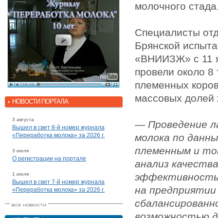
молочного стада
Специалисты отд
Брянской испыт
«ВНИИЗЖ» с 11 я
провели около 8
племенных коров
массовых долей 
НОВОСТИ ПОРТАЛА
3 августа
— Проведение л
Вышел в свет 8-й номер журнала
«Переработка молока» за 2026 г.
молока по данн
племенным и то
3 июля
О регистрации на портале
анализ качества
1 июля
эффективность 
Вышел в свет 7-й номер журнала
на предприятии
«Переработка молока» за 2026 г.
сбалансированн
возможностью д