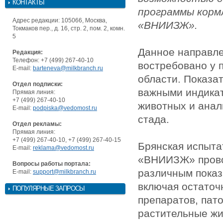
КОНТАКТЫ
программы корм
Адрес редакции: 105066, Москва,
«ВНИИЗЖ».
Токмаков пер., д. 16, стр. 2, пом. 2, комн.
5
Данное направл
Редакция:
Телефон: +7 (499) 267-40-10
востребовано у 
E-mail:
barteneva@milkbranch.ru
области. Показа
Отдел подписки:
важными индикат
Прямая линия:
+7 (499) 267-40-10
животных и анал
E-mail:
podpiska@vedomost.ru
стада.
Отдел рекламы:
Прямая линия:
+7 (499) 267-40-10, +7 (499) 267-40-15
Брянская испыта
E-mail:
reklama@vedomost.ru
«ВНИИЗЖ» прово
Вопросы работы портала:
различным показ
E-mail:
support@milkbranch.ru
включая остаточ
ПОПУЛЯРНЫЕ ЗАПРОСЫ
препаратов, пат
растительные жи