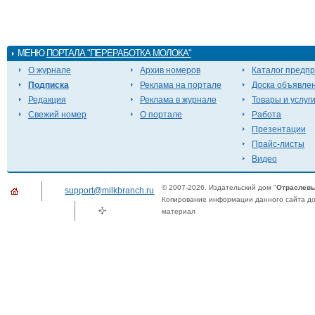
МЕНЮ
ПОРТАЛА "ПЕРЕРАБОТКА МОЛОКА"
О журнале
Архив номеров
Каталог предп
Подписка
Реклама на портале
Доска объявле
Редакция
Реклама в журнале
Товары и услуг
Свежий номер
О портале
Работа
Презентации
Прайс-листы
Видео
© 2007-2026. Издательский дом "
Отраслевы
support@milkbranch.ru
Копирование информации данного сайта доп
материал