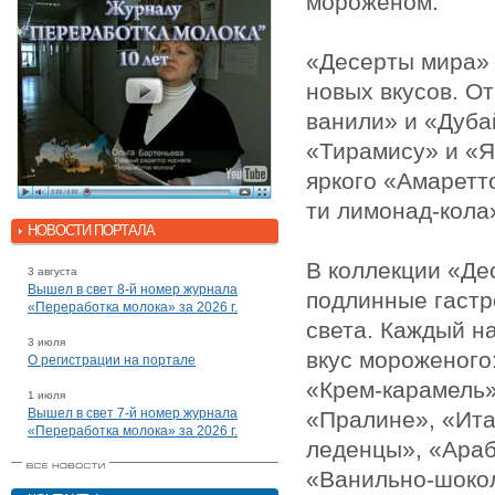
мороженом.
«Десерты мира» 
новых вкусов. О
ванили» и «Дуба
«Тирамису» и «Я
яркого «Амаретто
ти лимонад-кола
НОВОСТИ ПОРТАЛА
В коллекции «Де
3 августа
Вышел в свет 8-й номер журнала
подлинные гастр
«Переработка молока» за 2026 г.
света. Каждый н
3 июля
вкус мороженого
О регистрации на портале
«Крем-карамель»
1 июля
Вышел в свет 7-й номер журнала
«Пралине», «Ита
«Переработка молока» за 2026 г.
леденцы», «Араб
«Ванильно-шоко