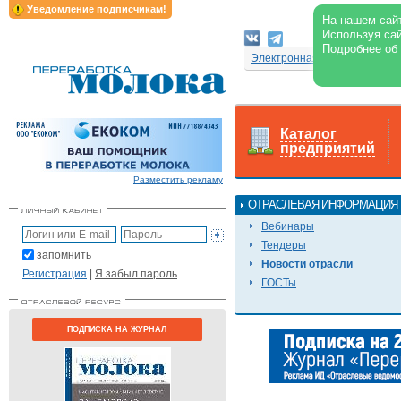
Уведомление подписчикам!
На нашем сайт
Используя сай
Подробнее об
Электронная версия журнал
Каталог
предприятий
Разместить рекламу
ОТРАСЛЕВАЯ ИНФОРМАЦИЯ
Вебинары
Тендеры
запомнить
Новости отрасли
Регистрация
|
Я забыл пароль
ГОСТы
ПОДПИСКА НА ЖУРНАЛ