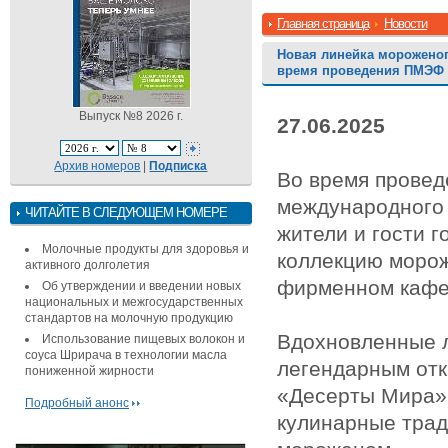
Главная страница
Новости
Новая линейка мороженог
время проведения ПМЭФ в
Выпуск №8 2026 г.
27.06.2025
Архив номеров
|
Подписка
Во время провед
международного
ЧИТАЙТЕ В СЛЕДУЮЩЕМ НОМЕРЕ
жители и гости 
Молочные продукты для здоровья и
коллекцию морож
активного долголетия
фирменном кафе
Об утверждении и введении новых
национальных и межгосударственных
стандартов на молочную продукцию
Вдохновленные 
Использование пищевых волокон и
соуса Шрирача в технологии масла
легендарным отк
пониженной жирности
«Десерты Мира»
Подробный анонс
кулинарные трад