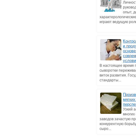
Личнос
руковод
опыт, 
характерологически
играют ведущую роль 
Контро
и прод
основе
совре
услов
В настоящее время 
сыворотки пережива
виток развития. Гос
стандарты...
Произв
мягких
перспе
Узкий 
многих
заводов зачастую п
конкурентную борьб
сыро...