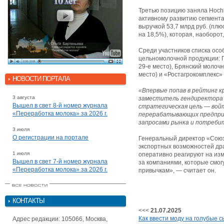
Третью позицию заняла Hochl
активному развитию сегмента
выручкой 53,7 млрд руб. (плю
на 18,5%), которая, наоборот,
Среди участников списка ос
цельномолочной продукции: ГК
29-е место), Брянский молочн
место) и «Ростагрокомплекс» (
НОВОСТИ ПОРТАЛА
«Впервые попав в рейтинг к
3 августа
заместитель гендиректора 
Вышел в свет 8-й номер журнала
стратегическая цель — вой
«Переработка молока» за 2026 г.
перерабатывающих предприя
запросами рынка и потреби
3 июля
О регистрации на портале
Генеральный директор «Союз
экспортных возможностей дра
1 июля
оперативно реагируют на изм
Вышел в свет 7-й номер журнала
за компаниями, которые смог
«Переработка молока» за 2026 г.
привычкам», — считает он.
КОНТАКТЫ
<<<
21.07.2025
Как ввести моду на голубые 
Адрес редакции: 105066, Москва,