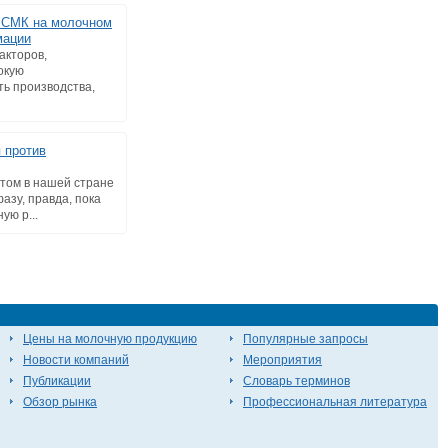
 СМК на молочном
мации
акторов,
окую
ть производства,
 против
том в нашей стране
азу, правда, пока
ую р...
Цены на молочную продукцию
Популярные запросы
Новости компаний
Мероприятия
Публикации
Словарь терминов
Обзор рынка
Профессиональная литература