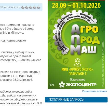
31 раз и оценен
твует примерно половине
олее 60% общего объема,
ting и Milknews.
й год подтверждают
едоточен у амбициозных
уверенно продолжает
атегориях», — приводит его
м числе за счет наращивания
ьтатом 141,8 млрд руб.
оставил 25,2 млрд руб.
Разместить рекламу
работы: инвестиций в
. Мы видим, как меняется
тремление сформировать в
ПОПУЛЯРНЫЕ ЗАПРОСЫ
тель совета директоров H&N