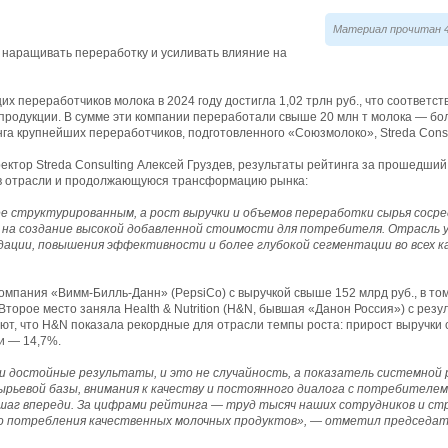
Материал прочитан 4
наращивать переработку и усиливать влияние на
их переработчиков молока в 2024 году достигла 1,02 трлн руб., что соответс
продукции. В сумме эти компании переработали свыше 20 млн т молока — б
нга крупнейших переработчиков, подготовленного «Союзмолоко», Streda Consul
ектор Streda Consulting Алексей Груздев, результаты рейтинга за прошедши
в отрасли и продолжающуюся трансформацию рынка:
е структурированным, а рост выручки и объемов переработки сырья соср
 на создание высокой добавленной стоимости для потребителя. Отрасль 
дации, повышения эффективности и более глубокой сегментации во всех к
омпания «Вимм-Билль-Данн» (PepsiCo) с выручкой свыше 152 млрд руб., в то
торое место заняла Health & Nutrition (H&N, бывшая «Данон Россия») с резул
т, что H&N показала рекордные для отрасли темпы роста: прирост выручки с
и — 14,7%.
и достойные результаты, и это не случайность, а показатель системной 
ырьевой базы, внимания к качеству и постоянного диалога с потребителем
 шаг впереди. За цифрами рейтинга — труд тысяч наших сотрудников и с
го потребления качественных молочных продуктов», — отметил председа