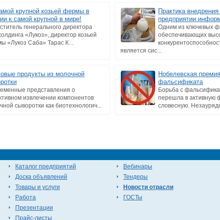
амой крупной козьей фермы в
Практика внедрения
ии к самой крупной в мире!
предприятии инфор
ститель генерального директора
Одним из ключевых ф
холдинга «Лукоз», директор козьей
обеспечивающих выс
ы «Лукоз Саба» Тарас К...
конкурентоспособнос
является сис...
овые продукты из молочной
Нобелевская премия
ротки
фальсификата
еменные представления о
Борьба с фальсифика
ктивном извлечении компонентов
перешла в активную ф
чной сыворотки как биотехнологич...
словесную. Незаурядн
Каталог предприятий
Вебинары
Доска объявлений
Тендеры
Товары и услуги
Новости отрасли
Работа
ГОСТы
Презентации
Прайс-листы