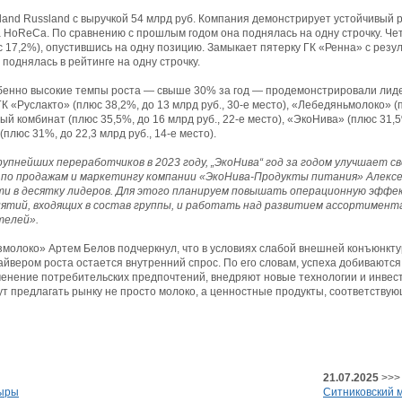
and Russland с выручкой 54 млрд руб. Компания демонстрирует устойчивый ро
 HoReCa. По сравнению с прошлым годом она поднялась на одну строчку. Че
с 17,2%), опустившись на одну позицию. Замыкает пятерку ГК «Ренна» с резул
 поднялась в рейтинге на одну строчку.
обенно высокие темпы роста — свыше 30% за год — продемонстрировали лид
 «Руслакто» (плюс 38,2%, до 13 млрд руб., 30-е место), «Лебедяньмолоко» (п
ый комбинат (плюс 35,5%, до 16 млрд руб., 22-е место), «ЭкоНива» (плюс 31,5%
плюс 31%, до 22,3 млрд руб., 14-е место).
рупнейших переработчиков в 2023 году, „ЭкоНива“ год за годом улучшает 
по продажам и маркетингу компании «ЭкоНива-Продукты питания» Алекс
ти в десятку лидеров. Для этого планируем повышать операционную эфф
тий, входящих в состав группы, и работать над развитием ассортимент
телей».
молоко» Артем Белов подчеркнул, что в условиях слабой внешней конъюнкт
йвером роста остается внутренний спрос. По его словам, успеха добиваются
енение потребительских предпочтений, внедряют новые технологии и инвес
ут предлагать рынку не просто молоко, а ценностные продукты, соответств
21.07.2025
>>>
сыры
Ситниковский 