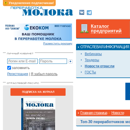
Уведомление подписчикам!
Каталог
предприятий
Разместить рекламу
ОТРАСЛЕВАЯ ИНФОРМАЦИЯ
Вебинары
Тендеры
Новости отрасли
запомнить
ГОСТы
Регистрация
|
Я забыл пароль
ПОДПИСКА НА ЖУРНАЛ
Главная страница
Новости
Топ-30 переработчиков мо