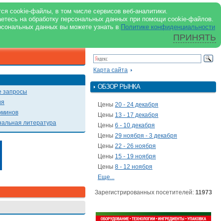
support@milkbranch.ru
ENG
ся cookie-файлы, в том числе сервисов веб-аналитики.
аетесь на обработку персональных данных при помощи cookie-файлов.
Архив номеров
Реклама на портале
Реклама в журнале
О портале
рсональных данных вы можете узнать в
Политике конфиденциальности
ПРИНЯТЬ
ПОИСК ПО ПОРТАЛУ
Презентации
Карта сайта
ОБЗОР РЫНКА
 запросы
ия
Цены
20 - 24 декабря
рминов
Цены
13 - 17 декабря
альная литература
Цены
6 - 10 декабря
Цены
29 ноября - 3 декабря
Цены
22 - 26 ноября
Цены
15 - 19 ноября
Цены
8 - 12 ноября
Еще...
Зарегистрированных посетителей:
11973