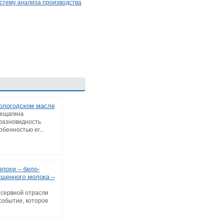
стему анализа производства
ологодском масле
рещагина
 разновидность
бенностью ег...
эпохи – бело-
ущенного молока –
онсервной отрасли
событие, которое