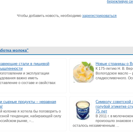
бережливую си
Чтобы добавить новость, необходимо
зарегистрироваться
аботка молока"
авеющие стали в пищевой
Новые страницы о В
мышленности
К 175-летию Н. В. Ве
изготовлении и эксплуатации
Вологодское масло –
удования важно иметь
сладкосливочного. Осо
ставление о составе и свойствах
и сырные продукты – неравная
Символу советской 
а!
голубой этикетке сг
75 лет
ой колонке я хотела бы поговорить о
езной тенденции, набирающей силу
В 2011 г. в молочнок
ссийском рынке, –...
произошло знаковое 
осталось незамеченным. ...