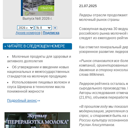
21.07.2025
Лидеры отрасли продолжают 
Выпуск №8 2026 г.
молочный рынок страны
Совокупная выручка 30 ведущ
Архив номеров
|
Подписка
российского рынка молочной 
следует из ежегодного рейти
ЧИТАЙТЕ В СЛЕДУЮЩЕМ НОМЕРЕ
Как отметил генеральный дир
ускоренное развитие лидеро
Молочные продукты для здоровья и
«Рынок становится все боле
активного долголетия
компаний, ориентированных
Об утверждении и введении новых
движение в сторону консоли
национальных и межгосударственных
слова Milknews.
стандартов на молочную продукцию
Использование пищевых волокон и
Лидером рейтинга осталась к
соуса Шрирача в технологии масла
сыродельного производства. В
пониженной жирности
Авторы исследования отмечаю
(21,6%), объемов переработк
Подробный анонс
«В прошлом году мы показал
модернизацию, укрепления с
спрос, и стараемся быть на
России культуру осознанно
Руслан Алисултанов.