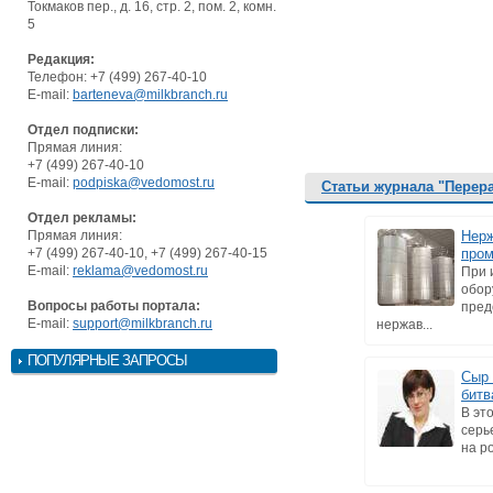
Токмаков пер., д. 16, стр. 2, пом. 2, комн.
5
Редакция:
Телефон: +7 (499) 267-40-10
E-mail:
barteneva@milkbranch.ru
Отдел подписки:
Прямая линия:
+7 (499) 267-40-10
E-mail:
podpiska@vedomost.ru
Статьи журнала "Перер
Отдел рекламы:
Прямая линия:
Нерж
+7 (499) 267-40-10, +7 (499) 267-40-15
про
E-mail:
reklama@vedomost.ru
При 
обор
Вопросы работы портала:
пред
E-mail:
support@milkbranch.ru
нержав...
ПОПУЛЯРНЫЕ ЗАПРОСЫ
Сыр 
битв
В эт
серь
на ро