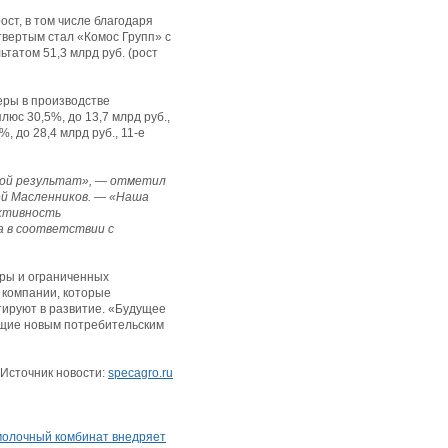
ст, в том числе благодаря
твертым стал «Комос Групп» с
ьтатом 51,3 млрд руб. (рост
еры в производстве
люс 30,5%, до 13,7 млрд руб.,
, до 28,4 млрд руб., 11-е
свой результат», — отметил
ей Масленников. — «Наша
ективность
а в соответствии с
уры и ограниченных
 компании, которые
тируют в развитие. «Будущее
ующие новым потребительским
Источник новости:
specagro.ru
молочный комбинат внедряет