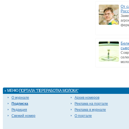
От с
Росс
Заме
агро
ферм
Белк
сыво
Совр
селе
моло
МЕНЮ
ПОРТАЛА "ПЕРЕРАБОТКА МОЛОКА"
О журнале
Архив номеров
Подписка
Реклама на портале
Редакция
Реклама в журнале
Свежий номер
О портале