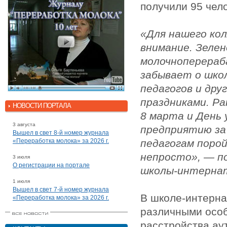
получили 95 чело
«Для нашего ко
внимание. Зелен
молочноперера
забывает о шко
педагогов и дру
праздниками. Ра
НОВОСТИ ПОРТАЛА
8 марта и День 
3 августа
предприятию за 
Вышел в свет 8-й номер журнала
«Переработка молока» за 2026 г.
педагогам поро
непросто», — п
3 июля
О регистрации на портале
школы-интернат
1 июля
Вышел в свет 7-й номер журнала
В школе-интерна
«Переработка молока» за 2026 г.
различными особ
расстройства ау