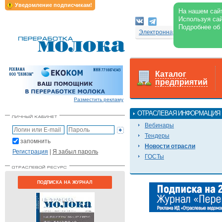
Уведомление подписчикам!
На нашем сайт
Используя сай
Подробнее об
Электронная версия журнал
Каталог
предприятий
Разместить рекламу
ОТРАСЛЕВАЯ ИНФОРМАЦИЯ
Вебинары
Тендеры
запомнить
Новости отрасли
Регистрация
|
Я забыл пароль
ГОСТы
ПОДПИСКА НА ЖУРНАЛ