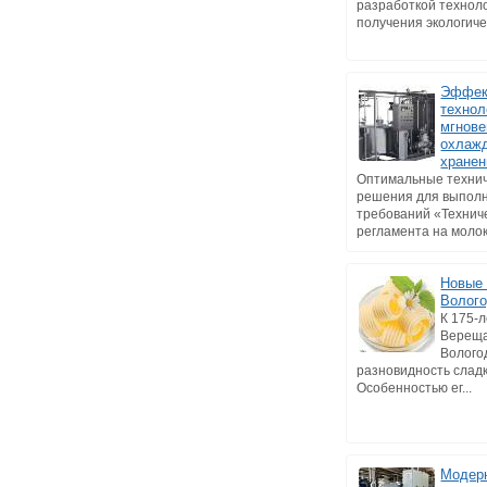
разработкой технол
получения экологичес
Эффек
технол
мгнове
охлажд
хранен
Оптимальные техни
решения для выпол
требований «Технич
регламента на молоко
Новые 
Волог
К 175-л
Верещ
Волого
разновидность слад
Особенностью ег...
Модер