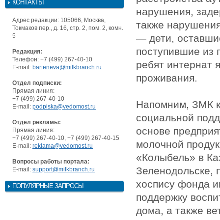
КОНТАКТЫ
нарушения, заде
Адрес редакции: 105066, Москва,
также нарушения
Токмаков пер., д. 16, стр. 2, пом. 2, комн.
5
— дети, оставши
поступившие из 
Редакция:
Телефон: +7 (499) 267-40-10
ребят интернат 
E-mail:
barteneva@milkbranch.ru
проживания.
Отдел подписки:
Прямая линия:
+7 (499) 267-40-10
Напомним, ЗМК к
E-mail:
podpiska@vedomost.ru
социальной подд
Отдел рекламы:
основе предприя
Прямая линия:
+7 (499) 267-40-10, +7 (499) 267-40-15
молочной продук
E-mail:
reklama@vedomost.ru
«Колыбель» в Ка
Вопросы работы портала:
Зеленодольске, 
E-mail:
support@milkbranch.ru
хоспису фонда и
ПОПУЛЯРНЫЕ ЗАПРОСЫ
поддержку воспи
дома, а также в