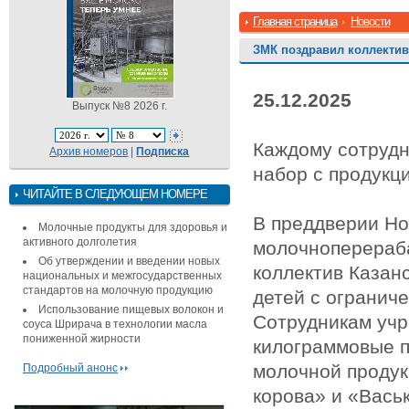
Главная страница
Новости
ЗМК поздравил коллектив
25.12.2025
Выпуск №8 2026 г.
Каждому сотрудн
Архив номеров
|
Подписка
набор с продукц
ЧИТАЙТЕ В СЛЕДУЮЩЕМ НОМЕРЕ
В преддверии Но
Молочные продукты для здоровья и
активного долголетия
молочноперераб
Об утверждении и введении новых
коллектив Казан
национальных и межгосударственных
стандартов на молочную продукцию
детей с огранич
Использование пищевых волокон и
Сотрудникам учр
соуса Шрирача в технологии масла
пониженной жирности
килограммовые п
молочной продук
Подробный анонс
корова» и «Вась