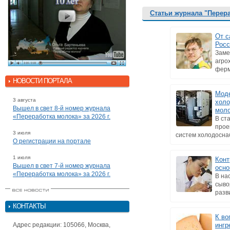
Статьи журнала "Перер
От с
Росс
Заме
агро
ферм
НОВОСТИ ПОРТАЛА
Моде
3 августа
холо
Вышел в свет 8-й номер журнала
моло
«Переработка молока» за 2026 г.
В ст
прое
3 июля
систем холодоснаб
О регистрации на портале
1 июля
Конт
Вышел в свет 7-й номер журнала
осно
«Переработка молока» за 2026 г.
В на
сыво
разв
КОНТАКТЫ
К во
Адрес редакции: 105066, Москва,
ингр