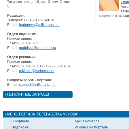
Токмаков пер., д. 16, стр. 2, пом. 2, комн.
хлор
5
Авто
техн
Редакция:
хлористого кальци
Телефон: +7 (499) 267-40-10
E-mail:
barteneva@milkbranch.ru
Отдел подписки:
Прямая линия:
+7 (499) 267-40-10
E-mail:
podpiska@vedomost.ru
Отдел рекламы:
Прямая линия:
+7 (499) 267-40-10, +7 (499) 267-40-15
E-mail:
reklama@vedomost.ru
Вопросы работы портала:
E-mail:
support@milkbranch.ru
ПОПУЛЯРНЫЕ ЗАПРОСЫ
МЕНЮ
ПОРТАЛА "ПЕРЕРАБОТКА МОЛОКА"
О журнале
Архив номеров
Подписка
Реклама на портале