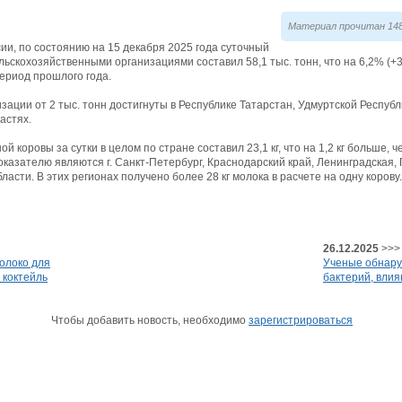
Материал прочитан 148
и, по состоянию на 15 декабря 2025 года суточный
ьскохозяйственными организациями составил 58,1 тыс. тонн, что на 6,2% (+3
ериод прошлого года.
ции от 2 тыс. тонн достигнуты в Республике Татарстан, Удмуртской Республ
астях.
й коровы за сутки в целом по стране составил 23,1 кг, что на 1,2 кг больше, 
оказателю являются г. Санкт-Петербург, Краснодарский край, Ленинградская,
ласти. В этих регионах получено более 28 кг молока в расчете на одну корову.
26.12.2025
>>>
олоко для
Ученые обнару
 коктейль
бактерий, вли
Чтобы добавить новость, необходимо
зарегистрироваться