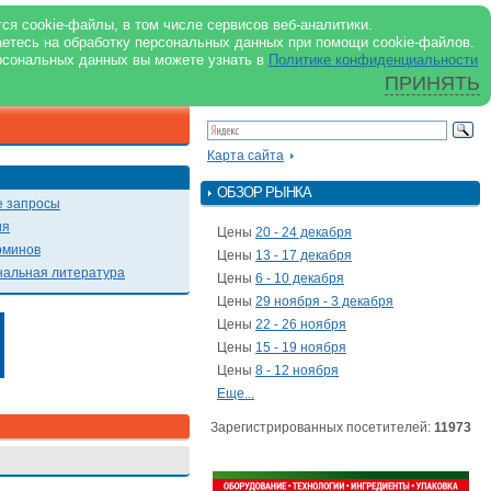
support@milkbranch.ru
ENG
ся cookie-файлы, в том числе сервисов веб-аналитики.
аетесь на обработку персональных данных при помощи cookie-файлов.
Архив номеров
Реклама на портале
Реклама в журнале
О портале
рсональных данных вы можете узнать в
Политике конфиденциальности
ПРИНЯТЬ
ПОИСК ПО ПОРТАЛУ
Презентации
Карта сайта
ОБЗОР РЫНКА
 запросы
ия
Цены
20 - 24 декабря
рминов
Цены
13 - 17 декабря
альная литература
Цены
6 - 10 декабря
Цены
29 ноября - 3 декабря
Цены
22 - 26 ноября
Цены
15 - 19 ноября
Цены
8 - 12 ноября
Еще...
Зарегистрированных посетителей:
11973