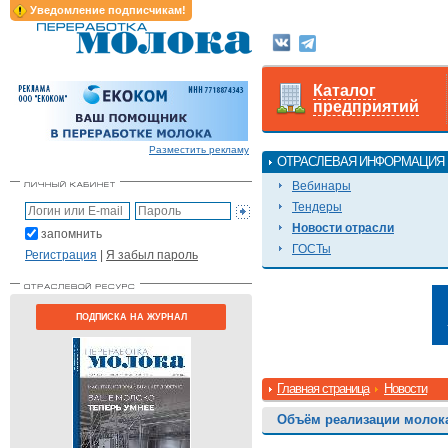
Уведомление подписчикам!
Каталог
предприятий
Разместить рекламу
ОТРАСЛЕВАЯ ИНФОРМАЦИЯ
Вебинары
Тендеры
Новости отрасли
запомнить
ГОСТы
Регистрация
|
Я забыл пароль
ПОДПИСКА НА ЖУРНАЛ
Главная страница
Новости
Объём реализации молока