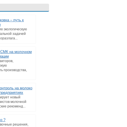
овка – путь к
и
ю экологическую
уальной задачей
оразлага...
 СМК на молочном
мации
акторов,
окую
ть производства,
онтроль на молоко
предприятиях
тирует новый
листов молочной
кие рекоменд...
о ?
овочные решения,