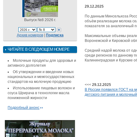
29.12.2025
По данным Минсельхоза Росси
Выпуск №8 2026 г.
объём реализации молока сел
показателя за аналогичный п
Архив номеров
|
Подписка
Максимальные объемы реализа
Воронежской и Кировской обл
ЧИТАЙТЕ В СЛЕДУЮЩЕМ НОМЕРЕ
Средний надой молока от одно
среди регионов по данному п
Калининградская и Курские об
Молочные продукты для здоровья и
активного долголетия
Об утверждении и введении новых
национальных и межгосударственных
стандартов на молочную продукцию
<<<
29.12.2025
Использование пищевых волокон и
В России появился ГОСТ на м
соуса Шрирача в технологии масла
детского питания и молочный
пониженной жирности
Подробный анонс