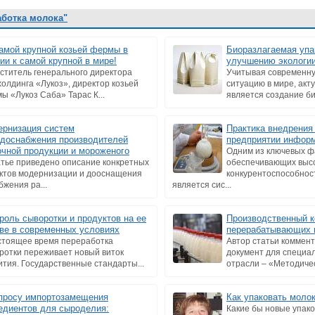
аботка молока"
амой крупной козьей фермы в
Биоразлагаемая упак
ии к самой крупной в мире!
улучшению экологи
ститель генерального директора
Учитывая современну
холдинга «Лукоз», директор козьей
ситуацию в мире, акт
ы «Лукоз Саба» Тарас К...
является создание би
рнизация систем
Практика внедрения
доснабжения производителей
предприятии инфор
чной продукции и мороженого
Одним из ключевых ф
атье приведено описание конкретных
обеспечивающих выс
ктов модернизации и дооснащения
конкурентоспособнос
жения ра...
является сис...
роль сыворотки и продуктов на ее
Производственный к
ве в современных условиях
перерабатывающих 
стоящее время переработка
Автор статьи коммен
ротки переживает новый виток
документ для специа
ития. Государственные стандарты...
отрасли – «Методичес
просу импортозамещения
Как упаковать молок
едиентов для сыроделия:
Какие бы новые упак