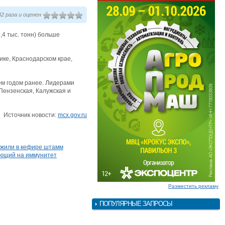
2 раза и оценен
,4 тыс. тонн) больше
ике, Краснодарском крае,
чем годом ранее. Лидерами
 Пензенская, Калужская и
Источник новости:
mcx.gov.ru
жили в кефире штамм
яющий на иммунитет
Разместить рекламу
ПОПУЛЯРНЫЕ ЗАПРОСЫ