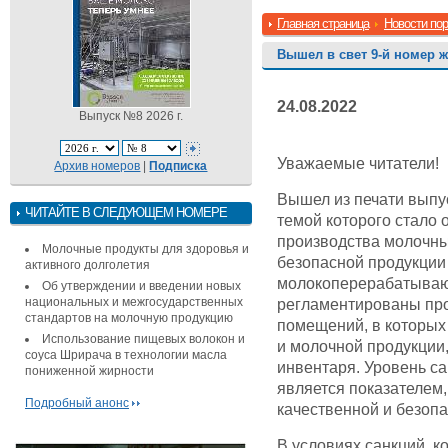
Главная страница
Новости по
Вышел в свет 9-й номер ж
24.08.2022
Выпуск №8 2026 г.
Уважаемые читатели!
Архив номеров
|
Подписка
Вышел из печати выпу
ЧИТАЙТЕ В СЛЕДУЮЩЕМ НОМЕРЕ
темой которого стало 
производства молочны
Молочные продукты для здоровья и
безопасной продукции
активного долголетия
молокоперерабатывающ
Об утверждении и введении новых
национальных и межгосударственных
регламентированы пр
стандартов на молочную продукцию
помещений, в которых
Использование пищевых волокон и
и молочной продукции
соуса Шрирача в технологии масла
инвентаря. Уровень с
пониженной жирности
является показателем
Подробный анонс
качественной и безопа
В условиях санкций, к