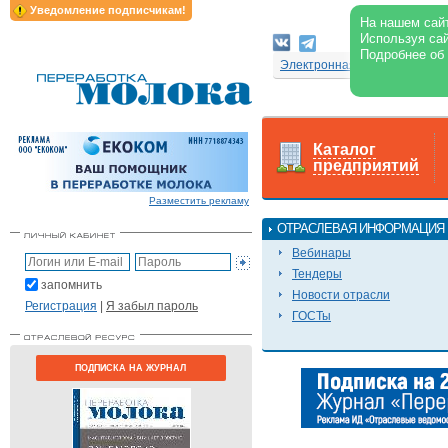
Уведомление подписчикам!
На нашем сайт
Используя сай
Подробнее об
Электронная версия журнал
Каталог
предприятий
Разместить рекламу
ОТРАСЛЕВАЯ ИНФОРМАЦИЯ
Вебинары
Тендеры
запомнить
Новости отрасли
Регистрация
|
Я забыл пароль
ГОСТы
ПОДПИСКА НА ЖУРНАЛ