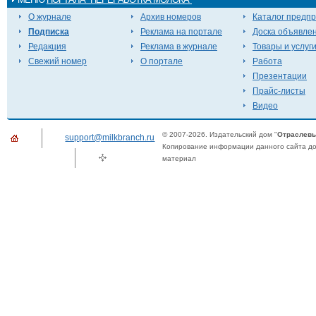
О журнале
Архив номеров
Каталог предп
Подписка
Реклама на портале
Доска объявле
Редакция
Реклама в журнале
Товары и услуг
Свежий номер
О портале
Работа
Презентации
Прайс-листы
Видео
© 2007-2026. Издательский дом "
Отраслевы
support@milkbranch.ru
Копирование информации данного сайта доп
материал