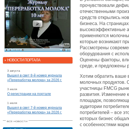
прочувствовали дефиц
отечественными прои
средств открылись нов
бизнеса. На страница
высокоэффективные ан
применяются молочны
которые возникают пр
Рассмотрены современ
оборудования с испол
Оценены факторы, вли
НОВОСТИ ПОРТАЛА
среде, и предложены 
3 августа
Вышел в свет 8-й номер журнала
Хотим обратить ваше 
«Переработка молока» за 2026 г.
молочных продуктов. 
участницы FMCG рынка
3 июля
О регистрации на портале
развития. Изменение 
площадок, позволяющи
1 июля
аудитории потребител
Вышел в свет 7-й номер журнала
потребителей – все эт
«Переработка молока» за 2026 г.
которых бизнес общал
с особенностями марке