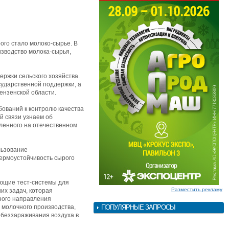
го стало молоко-сырье. В
изводство молока-сырья,
ржки сельского хозяйства.
сударственной поддержки, а
ензенской области.
бований к контролю качества
й связи узнаем об
ленного на отечественном
льзование
термоустойчивость сырого
ающие тест-системы для
Разместить рекламу
их задач, которая
ного направления
 молочного производства,
ПОПУЛЯРНЫЕ ЗАПРОСЫ
беззараживания воздуха в