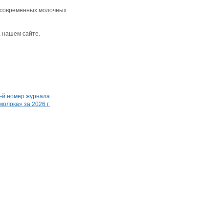
е современных молочных
 нашем сайте.
3-й номер журнала
олока» за 2026 г.