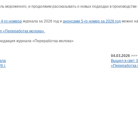
сль мороженого, и продолжим рассказывать о новых подходах в производств
4-го номера
журнала за 2026 год и
анонсами 5-го номер за 2026 год
можно на
л «Переработка молока».
,редакция журнала «Переработка молока»
04.03.2026
>>>
ала
Вышел в свет 
6 г.
«Переработка м