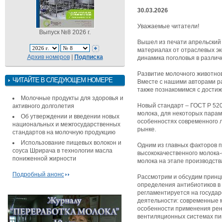
30.03.2026
Уважаемые читатели!
Выпуск №8 2026 г.
Вышел из печати апрельский
материалах от отраслевых эк
Архив номеров
|
Подписка
динамика поголовья в различн
Развитие молочного животнов
ЧИТАЙТЕ В СЛЕДУЮЩЕМ НОМЕРЕ
Вместе с нашими авторами ра
также познакомимся с достиж
Молочные продукты для здоровья и
Новый стандарт – ГОСТ Р 520
активного долголетия
молока, для некоторых парам
Об утверждении и введении новых
особенностях современного л
национальных и межгосударственных
рынке.
стандартов на молочную продукцию
Использование пищевых волокон и
Одним из главных факторов 
соуса Шрирача в технологии масла
высококачественного молока-
пониженной жирности
молока на этапе производств
Подробный анонс
Рассмотрим и обсудим принц
определения антибиотиков в 
регламентируется на госуда
деятельности: современные 
особенности применения рен
вентиляционных системах пи