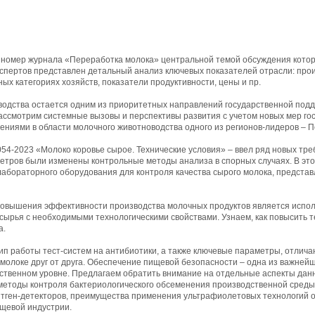
 номер журнала «Переработка молока» центральной темой обсуждения которо
спертов представлен детальный анализ ключевых показателей отрасли: про
ых категориях хозяйств, показатели продуктивности, цены и пр.
одства остается одним из приоритетных направлений государственной подде
ссмотрим системные вызовы и перспективы развития с учетом новых мер го
ениями в области молочного животноводства одного из регионов-лидеров – П
54-2023 «Молоко коровье сырое. Технические условия» – ввел ряд новых тре
етров были изменены контрольные методы анализа в спорных случаях. В это
абораторного оборудования для контроля качества сырого молока, представ
повышения эффективности производства молочных продуктов является испо
сырья с необходимыми технологическими свойствами. Узнаем, как повысить 
а.
ип работы тест-систем на антибиотики, а также ключевые параметры, отлич
молоке друг от друга. Обеспечение пищевой безопасности – одна из важнейш
рственном уровне. Предлагаем обратить внимание на отдельные аспекты дан
методы контроля бактериологического обсеменения производственной среды
тген-детекторов, преимущества применения ультрафиолетовых технологий о
щевой индустрии.