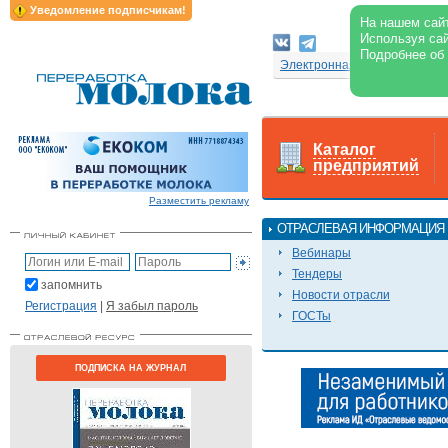
Уведомление подписчикам!
На нашем сайт
Используя сай
Подробнее об
Электронная версия журнал
Каталог
предприятий
Разместить рекламу
ОТРАСЛЕВАЯ ИНФОРМАЦИЯ
Вебинары
Тендеры
запомнить
Новости отрасли
Регистрация
|
Я забыл пароль
ГОСТы
ПОДПИСКА НА ЖУРНАЛ