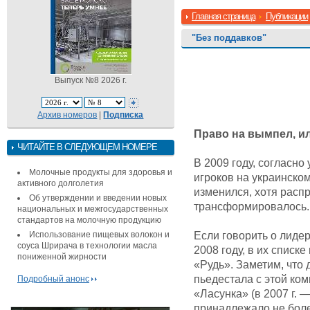
Главная страница
Публикации
"Без поддавков"
Выпуск №8 2026 г.
Архив номеров
|
Подписка
Право на вымпел, ил
ЧИТАЙТЕ В СЛЕДУЮЩЕМ НОМЕРЕ
В 2009 году, согласно
Молочные продукты для здоровья и
игроков на украинско
активного долголетия
изменился, хотя расп
Об утверждении и введении новых
трансформировалось.
национальных и межгосударственных
стандартов на молочную продукцию
Использование пищевых волокон и
Если говорить о лидер
соуса Шрирача в технологии масла
2008 году, в их списк
пониженной жирности
«Рудь». Заметим, что
пьедестала с этой ко
Подробный анонс
«Ласунка» (в 2007 г. 
принадлежало не боле