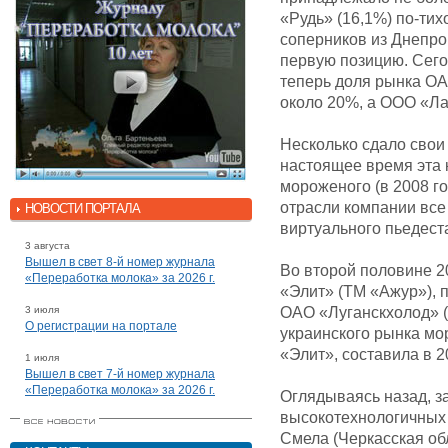
«Рудь» (16,1%) по-тих
соперников из Днепроп
первую позицию. Сего
теперь доля рынка О
около 20%, а ООО «Ла
Несколько сдало свои
настоящее время эта 
мороженого (в 2008 г
отрасли компании все 
НОВОСТИ ПОРТАЛА
виртуального пьедест
3 августа
Вышел в свет 8-й номер журнала
Во второй половине 2
«Переработка молока» за 2026 г.
«Элит» (ТМ «Ажур»), 
3 июля
ОАО «Луганскхолод» (
О регистрации на портале
украинского рынка м
«Элит», составила в 20
1 июля
Вышел в свет 7-й номер журнала
«Переработка молока» за 2026 г.
Оглядываясь назад, за
высокотехнологичных 
Смела (Черкасская об