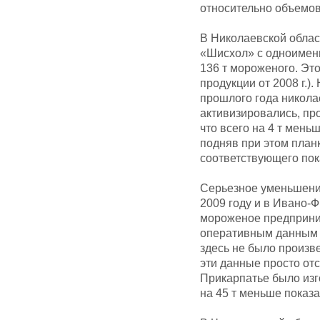
относительно объемов 
В Николаевской облас
«Шисхол» с одноименн
136 т мороженого. Это
продукции от 2008 г.)
прошлого года никол
активизировались, про
что всего на 4 т мень
подняв при этом план
соответствующего пок
Серьезное уменьшени
2009 году и в Ивано-Ф
мороженое предприни
оперативным данным Г
здесь не было произв
эти данные просто отс
Прикарпатье было изго
на 45 т меньше показат