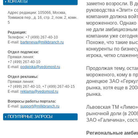
КОНТАКТЫ
заметно возросли. В 
руководства «Элит» со
Адрес редакции: 105066, Москва,
компания должна войт
Токмаков пер., д. 16, стр. 2, пом. 2, комн.
5
мороженного. Однако 
не дали амбициозным 
Редакция:
компании уже сегодня 
Телефон: +7 (499) 267-40-10
Похоже, что такие вы
E-mail:
barteneva@milkbranch.ru
конкуренты по бизнес
Отдел подписки:
игрока, четко слажен
Прямая линия:
+7 (499) 267-40-10
E-mail:
podpiska@vedomost.ru
Продолжая тему, оста
мороженого, кому в п
Отдел рекламы:
донецкое ЗАО «Геркул
Прямая линия:
+7 (499) 267-40-10, +7 (499) 267-40-15
рынка, хотя еще в 20
E-mail:
reklama@vedomost.ru
рынка.
Вопросы работы портала:
E-mail:
support@milkbranch.ru
Львовская ТМ «Лимо» 
рыночной доли (в 2008
ПОПУЛЯРНЫЕ ЗАПРОСЫ
ЗАО «Галичина», соста
Региональные амби