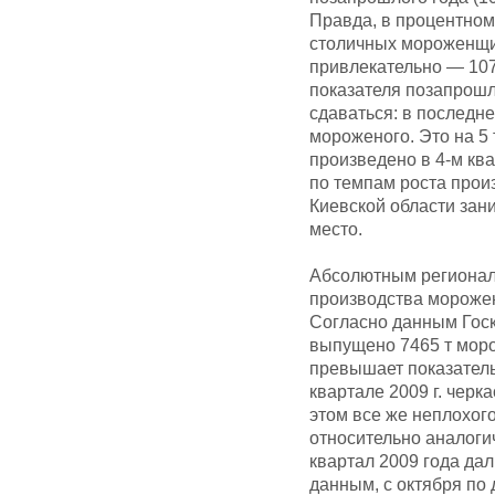
Правда, в процентно
столичных мороженщик
привлекательно — 10
показателя позапрошл
сдаваться: в последне
мороженого. Это на 5
произведено в 4-м ква
по темпам роста прои
Киевской области зан
место.
Абсолютным регионал
производства морожено
Согласно данным Госко
выпущено 7465 т морож
превышает показатель 
квартале 2009 г. черк
этом все же неплохог
относительно аналоги
квартал 2009 года дал
данным, с октября по 