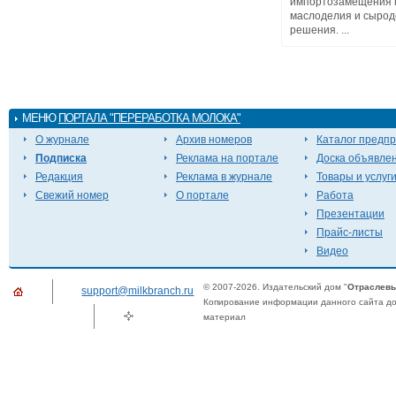
импортозамещения 
маслоделия и сырод
решения. ...
МЕНЮ
ПОРТАЛА "ПЕРЕРАБОТКА МОЛОКА"
О журнале
Архив номеров
Каталог предп
Подписка
Реклама на портале
Доска объявле
Редакция
Реклама в журнале
Товары и услуг
Свежий номер
О портале
Работа
Презентации
Прайс-листы
Видео
© 2007-2026. Издательский дом "
Отраслевы
support@milkbranch.ru
Копирование информации данного сайта доп
материал