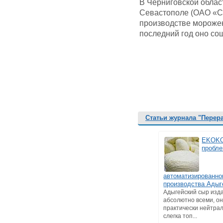
В Черниговской облас
Севастополе (ОАО «С
производстве морожено
последний год оно сош
Статьи журнала "Перер
EKOKO
пробле
автоматизированно
производства Адыг
Адыгейский сыр изд
абсолютно всеми, о
практически нейтрал
слегка топ...