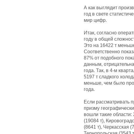
А как выглядит произ
год в свете статисти
мир цифр.
Итак, согласно опера
году в общей сложнос
Это на 16422 т меньш
Соответственно показа
87% от подобного пока
данным, отрицательна
года. Так, в 4-м ква
5197 т сладкого холод
меньше, чем было про
года.
Если рассматривать п
призму географических
вошли такие области:
(19084 т), Кировоградс
(8641 т), Черкасская (
Тернопольская (3543 т