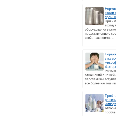
Нержа
стали 
промы
При из
эксплу
оборудования важно
представление о сос
свойствах нержав...
Пораж
заквас
микро
бакте
Развит
отношений в нашей 
перспективы вступл
все более настойчиво
Пробле
решени
импор
Авторы
пробл