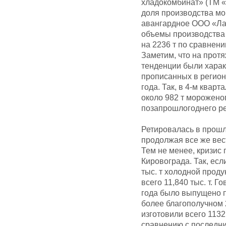
хладокомбинат» (ТМ «
доля производства мо
авангардное ООО «Лас
объемы производства 
на 2236 т по сравнени
Заметим, что на прот
тенденции были харак
прописанных в регион
года. Так, в 4-м квар
около 982 т мороженог
позапрошлогоднего ре
Ретировалась в прош
продолжая все же вес
Тем не менее, кризис
Кировограда. Так, есл
тыс. т холодной проду
всего 11,840 тыс. т. Г
года было выпущено п
более благополучном 
изготовили всего 1132
сравнению с последним