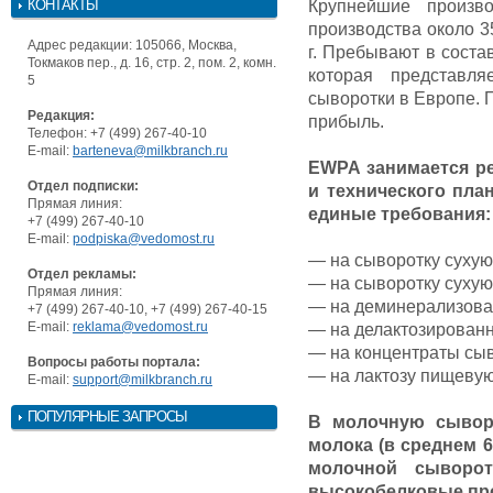
КОНТАКТЫ
Крупнейшие произв
производства около 3
Адрес редакции: 105066, Москва,
г. Пребывают в соста
Токмаков пер., д. 16, стр. 2, пом. 2, комн.
которая представля
5
сыворотки в Европе. 
Редакция:
прибыль.
Телефон: +7 (499) 267-40-10
E-mail:
barteneva@milkbranch.ru
EWPA занимается р
Отдел подписки:
и технического пла
Прямая линия:
единые требования:
+7 (499) 267-40-10
E-mail:
podpiska@vedomost.ru
— на сыворотку сухую
Отдел рекламы:
— на сыворотку сухую
Прямая линия:
— на деминерализова
+7 (499) 267-40-10, +7 (499) 267-40-15
E-mail:
reklama@vedomost.ru
— на делактозирован
— на концентраты сыв
Вопросы работы портала:
— на лактозу пищевую
E-mail:
support@milkbranch.ru
ПОПУЛЯРНЫЕ ЗАПРОСЫ
В молочную сывор
молока (в среднем 6
молочной сыворот
высокобелковые про