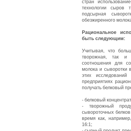
стран использовани
технологии сыров 
подсырная сыворо
обезжиренного молока
Рациональное исп
быть следующим:
Учитывая, что боль
творожная, так и
соотношения для со
молока и сыворотки в
этих исследований
предприятиях рацион
получать белковый про
- белковый концентра
- творожный прод
сывороточных белков
время как, например
16:1;
- сырный продукт, п