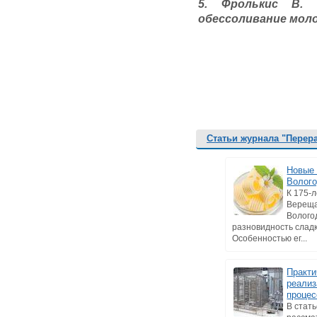
5. Фролькис В. 
обессоливание молочн
Статьи журнала "Перер
Новые 
Волог
К 175-л
Верещ
Волого
разновидность слад
Особенностью ег...
Практи
реализ
процес
В стат