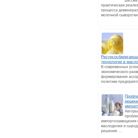
рассма
практическая реали
процесса деминера
молочной сыворотки в
Ресурсосберегающ
технологии в масл
В современных усло
экономического раз
формирование ассо
политики предприятия
Пробле
решени
импор
Авторы
пробл
импортозамещения 
маслоделия и сырод
решения. ...