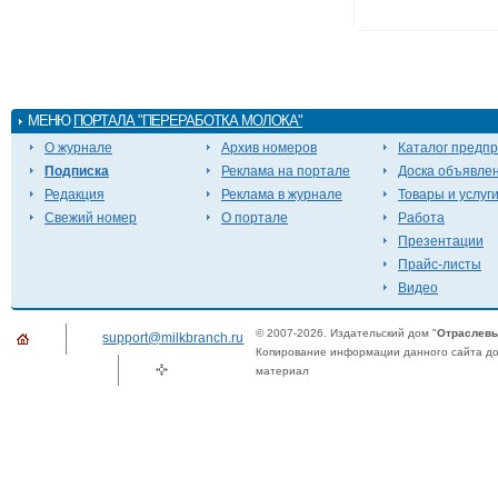
МЕНЮ
ПОРТАЛА "ПЕРЕРАБОТКА МОЛОКА"
О журнале
Архив номеров
Каталог предп
Подписка
Реклама на портале
Доска объявле
Редакция
Реклама в журнале
Товары и услуг
Свежий номер
О портале
Работа
Презентации
Прайс-листы
Видео
© 2007-2026. Издательский дом "
Отраслевы
support@milkbranch.ru
Копирование информации данного сайта доп
материал