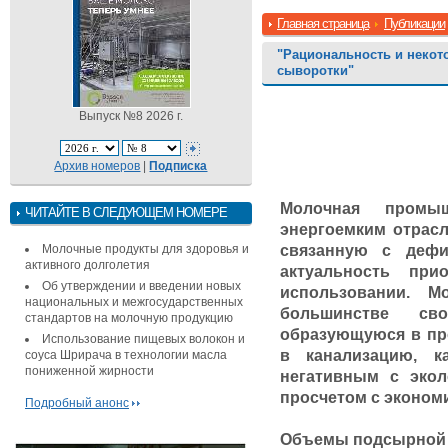
Главная страница
Публикации
"Рациональность и некот
сыворотки"
Выпуск №8 2026 г.
Архив номеров
|
Подписка
Молочная промы
ЧИТАЙТЕ В СЛЕДУЮЩЕМ НОМЕРЕ
энергоемким отрас
Молочные продукты для здоровья и
связанную с дефи
активного долголетия
актуальность при
Об утверждении и введении новых
использовании. М
национальных и межгосударственных
большинстве св
стандартов на молочную продукцию
образующуюся в пр
Использование пищевых волокон и
в канализацию, к
соуса Шрирача в технологии масла
пониженной жирности
негативным с экол
просчетом с эконом
Подробный анонс
Объемы подсырной 