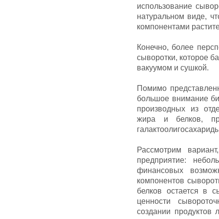
использование сывор
натуральном виде, ч
компонентами растите
Конечно, более перс
сыворотки, которое б
вакуумом и сушкой.
Помимо представленн
большое внимание би
производных из отд
жира и белков, пр
галактоолигосахариды,
Рассмотрим вариант
предприятие: небол
финансовых возмож
компонентов сыворот
белков остается в с
ценности сыворото
создании продуктов 