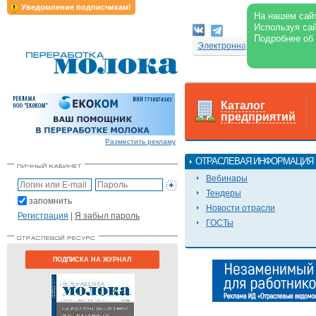
Уведомление подписчикам!
На нашем сайт
Используя сай
Подробнее об
Электронная версия журнал
Каталог
предприятий
Разместить рекламу
ОТРАСЛЕВАЯ ИНФОРМАЦИЯ
Вебинары
Тендеры
запомнить
Новости отрасли
Регистрация
|
Я забыл пароль
ГОСТы
ПОДПИСКА НА ЖУРНАЛ