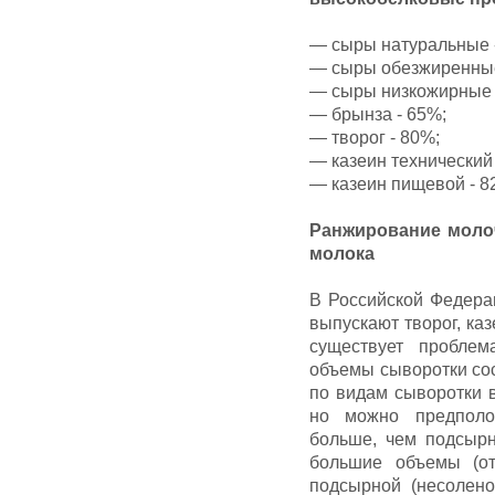
— сыры натуральные 
— сыры обезжиренные
— сыры низкожирные 
— брынза - 65%;
— творог - 80%;
— казеин технический 
— казеин пищевой - 8
Ранжирование моло
молока
В Российской Федера
выпускают творог, каз
существует пробле
объемы сыворотки сос
по видам сыворотки 
но можно предполо
больше, чем подсырн
большие объемы (от
подсырной (несолен