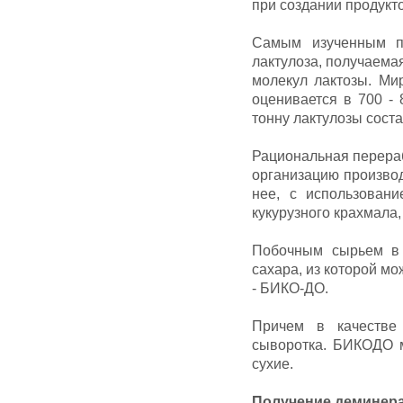
при создании продукт
Самым изученным п
лактулоза, получаема
молекул лактозы. Ми
оценивается в 700 -
тонну лактулозы соста
Рациональная перераб
организацию производ
нее, с использовани
кукурузного крахмала,
Побочным сырьем в 
сахара, из которой м
- БИКО-ДО.
Причем в качестве
сыворотка. БИКОДО м
сухие.
Получение деминер