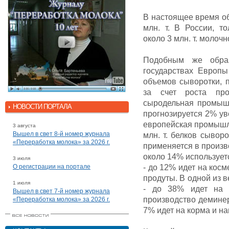
В настоящее время о
млн. т. В России, т
около 3 млн. т. молоч
Подобным же обра
государствах Европ
объемов сыворотки, 
за счет роста про
сыродельная промышл
НОВОСТИ ПОРТАЛА
прогнозируется 2% ув
европейская промышлен
3 августа
Вышел в свет 8-й номер журнала
млн. т. белков сывор
«Переработка молока» за 2026 г.
применяется в произв
около 14% использует
3 июля
О регистрации на портале
- до 12% идет на кос
продуты. В одной из 
1 июля
- до 38% идет на 
Вышел в свет 7-й номер журнала
производство демине
«Переработка молока» за 2026 г.
7% идет на корма и на