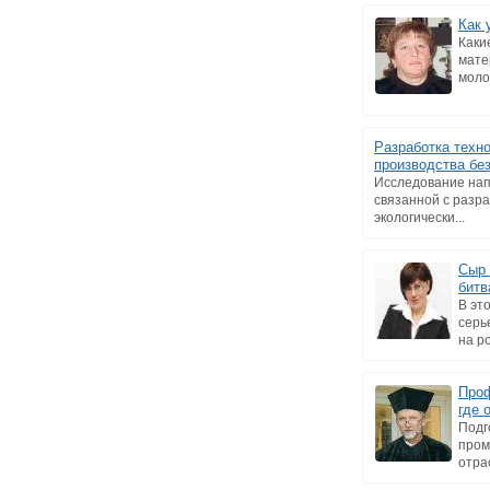
Как 
Каки
мате
моло
Разработка техн
производства бе
Исследование нап
связанной с разр
экологически...
Сыр 
битв
В эт
серь
на ро
Проф
где 
Подг
пром
отра