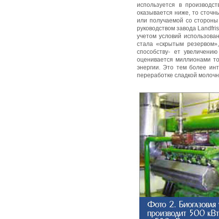
используется в производс
оказывается ниже, то сточн
или получаемой со стороны
руководством завода Landfris
учетом условий использован
стала «скрытым резервом»,
способству- ет увеличени
оценивается миллионами то
энергии. Это тем более ин
переработке сладкой молочн