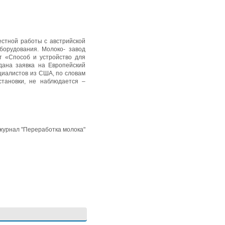
естной работы с австрийской
борудования. Молоко- завод
нт «Способ и устройство для
ана заявка на Европейский
ециалистов из США, по словам
становки, не наблюдается –
 журнал "Переработка молока"