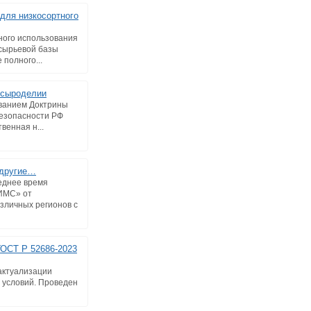
для низкосортного
ого использования
сырьевой базы
 полного...
 сыроделии
ванием Доктрины
езопасности РФ
венная н...
 другие…
еднее время
ИМС» от
зличных регионов с
ГОСТ Р 52686-2023
актуализации
 условий. Проведен