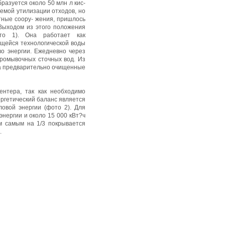
разуется около 50 млн л кис-
емой утилизации отходов, но
тные соору- жения, пришлось
 Выходом из этого положения
ото 1). Она работает как
щейся технологической воды
о энергии. Ежедневно через
промывочных сточных вод. Из
 а предварительно очищенные
ентера, так как необходимо
ргетический баланс является
ловой энергии (фото 2). Для
энергии и около 15 000 кВт?ч
м самым на 1/3 покрывается
.