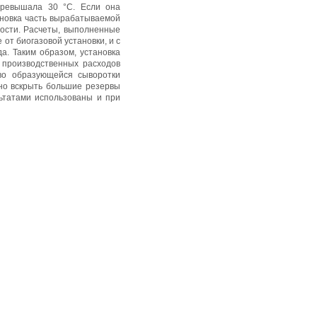
превышала 30 °C. Если она
тановка часть вырабатываемой
ости. Расчеты, выполненные
 от биогазовой установки, и с
а. Таким образом, установка
 производственных расходов
во образующейся сыворотки
но вскрыть большие резервы
льтатами использованы и при