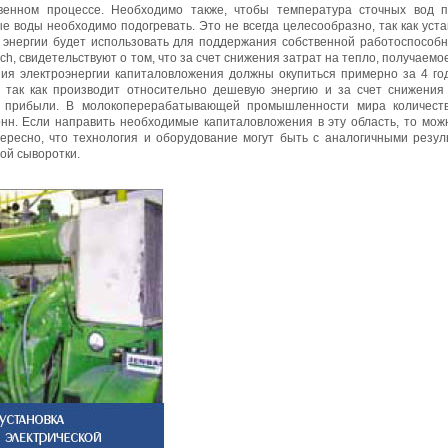
твенном процессе. Необходимо также, чтобы температура сточных вод 
ые воды необходимо подогревать. Это не всегда целесообразно, так как ус
 энергии будет использовать для поддержания собственной работоспособн
ch, свидетельствуют о том, что за счет снижения затрат на тепло, получаемое
ия электроэнергии капиталовложения должны окупиться примерно за 4 год
 так как производит относительно дешевую энергию и за счет снижения
ю прибыли. В молокоперерабатывающей промышленности мира количест
нн. Если направить необходимые капиталовложения в эту область, то мож
тересно, что технология и оборудование могут быть с аналогичными резу
ой сыворотки.