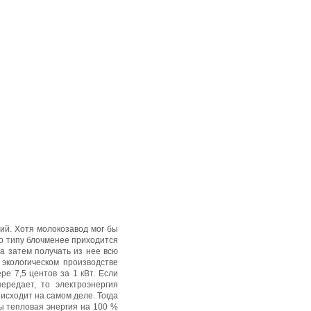
ий. Хотя молокозавод мог бы
о типу блочменее приходится
 а затем получать из нее всю
экологическом производстве
ре 7,5 центов за 1 кВт. Если
ередает, то электроэнергия
исходит на самом деле. Тогда
ы тепловая энергия на 100 %