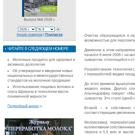
Выпуск №8 2026 г.
Архив номеров
|
Подписка
Очистка образующихся в пр
возможностью для перспекти
ЧИТАЙТЕ В СЛЕДУЮЩЕМ НОМЕРЕ
Движение в этом направлен
начался 8 июля 2006 г. на мо
Молочные продукты для здоровья и
сыворотки, относящейся к о
активного долголетия
Разработанная технология 
Об утверждении и введении новых
с переработкой жидких проду
национальных и межгосударственных
стандартов на молочную продукцию
До этого времени вышеупомя
Использование пищевых волокон и
жидкого корма. Другого сп
соуса Шрирача в технологии масла
Альтендорфер говорит: «Мы 
пониженной жирности
сыворотку. Это стало одной 
Подробный анонс
Второй – и собственно г
соответствующим увеличение
Молокозавод перерабатыв
коллективным собственником з
творога и 5,5 млн кг масла