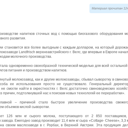
Материал прочитан 124
оизводстве напитков сточных вод с помощью биогазового оборудования мо
вного развития.
ии становится все более выгодным с каждым долларом, на который дорожа
локозаводе Landfrisch верхнеавстрийского г. Велс, где впервые в Европе нача
тходам молочного производства.
стала одновременно своеобразной технической моделью для всей остально
ктов питания и производством напитков.
нутый молокозавод, как и другие молокозаводы, сбывал сыворотку в свиново
особа ее использования просто не существовало. Генеральный директор
не смогли найти в окрестностях г. Велс достаточно свиноводческих хозяйс
из причин, подтолкнувшей нас к поискам новых технологий ее переработки».
лавной – причиной стало быстрое увеличение производства свежег
м объемов кислой сыворотки.
ает 126 млн кг сырого молока, поступающего от 2 850 поставщиков
авода. Ежегодно завод производит 11,4 млн кг сыра «Cottage- Cheese», 3,3 мл
 на своем маслозаводе в г. Рорбах, в Верхней Австрии. Эта продукция д