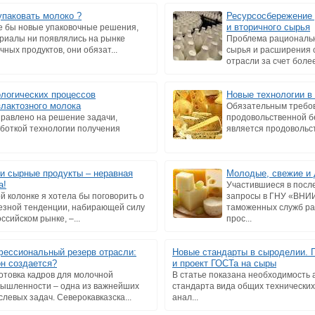
упаковать молоко ?
Ресурсосбережение 
и вторичного сырья
е бы новые упаковочные решения,
риалы ни появлялись на рынке
Проблема рациональн
чных продуктов, они обязат...
сырья и расширения 
отрасли за счет более
ологических процессов
Новые технологии в
злактозного молока
Обязательным требо
равлено на решение задачи,
продовольственной б
аботкой технологии получения
является продовольст
и сырные продукты – неравная
Молодые, свежие и
а!
Участившиеся в посл
ой колонке я хотела бы поговорить о
запросы в ГНУ «ВНИ
езной тенденции, набирающей силу
таможенных служб ра
ссийском рынке, –...
прос...
ессиональный резерв отрасли:
Новые стандарты в сыроделии. 
он создается?
и проект ГОСТа на сыры
отовка кадров для молочной
В статье показана необходимость 
ышленности – одна из важнейших
стандарта вида общих технических
слевых задач. Северокавказска...
анал...