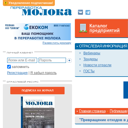
Уведомление подписчикам!
Каталог
предприятий
Разместить рекламу
ОТРАСЛЕВАЯ ИНФОРМАЦИЯ
Вебинары
Тендеры
Новости отрасли
запомнить
ГОСТы
Регистрация
|
Я забыл пароль
ПОДПИСКА НА ЖУРНАЛ
Главная страница
Публикации
"Превращение отходов в 