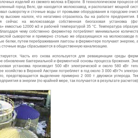
лочных изделий из свежего молока в Европе. В технологическом процессе об
ленный город Велс, где находится молокозавод, и располагает мощной сист
вал сыворотку и сточные воды от промывки оборудования в городские очис
ку высокие налоги, что негативно отразилось бы на работе предприятия.
ая сейчас на молокозаводе собственная биогазовая установка (ф
» емкостью 12000 м3 и рабочей температурой 35 °C. Температура образую
 благодаря чему собственно ферментер потребляет минимальное количеств
 кислой сыворотки и примерно столько же образующихся на молокозаводе 
ые белки, путем перебраживания лактозы в ферментере получают энергию,
сса сточные воды сбрасываются в общественную канализацию.
тируется. Часть его снова используется для ревакцинации среды ферм
е обновление бактериальной и ферментной основы процесса брожения. Эне
азовая установка производит 500 кВт электрической и около 580 кВт теп
е хозяйство в Верхней Австрии потребляет в год около 3 000 кВт?ч электро
ого, предотвращается выделение примерно 2 000 т двуокиси углерода. Те
дприятия в энергии (по крайней мере, так получается в результате расчетов)