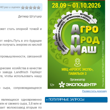
40 раз и оценен
Дитмар Штутцер
жет стать опорной точкой и
ет нефть.Путь в это будущее
ли получать энергию из кислой
й промышленности, связанной
дческие хозяйства в качестве
 завода Landfrisch Герберт
тв, чтобы использовать нашу
о сыра, сопровождающееся
Разместить рекламу
ПОПУЛЯРНЫЕ ЗАПРОСЫ
, являющихся одновременно
н кг свежего сыра, 3,8 млн кг
елает молокозавод вторым по