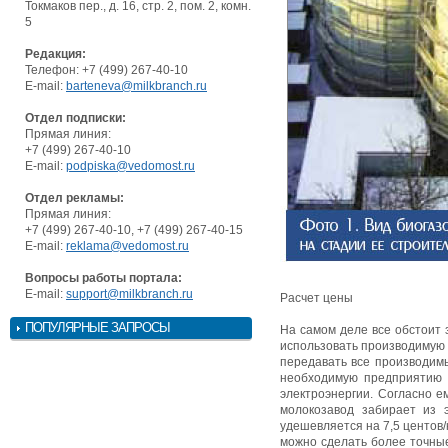
Токмаков пер., д. 16, стр. 2, пом. 2, комн.
5
Редакция:
Телефон: +7 (499) 267-40-10
E-mail:
barteneva@milkbranch.ru
Отдел подписки:
Прямая линия:
+7 (499) 267-40-10
E-mail:
podpiska@vedomost.ru
Отдел рекламы:
Прямая линия:
+7 (499) 267-40-10, +7 (499) 267-40-15
E-mail:
reklama@vedomost.ru
Вопросы работы портала:
E-mail:
support@milkbranch.ru
Расчет цены
ПОПУЛЯРНЫЕ ЗАПРОСЫ
На самом деле все обстоит 
использовать производимую 
передавать все производимы
необходимую предприятию э
электроэнергии. Согласно е
молокозавод забирает из э
удешевляется на 7,5 центов/
можно сделать более точные