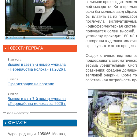
величине производителем мо
лой сыворотки. Хотя промыш
если бы молокозавод сбрасы
бы платить за их переработ
послужила эксплуатируем
«одноферментерная система
получается более высокой,
установку проходит 180 м3
сыворотки выделяют молочн
в ре- зультате этого проце
НОВОСТИ ПОРТАЛА
Осадок сточных вод компос
3 августа
поддерживать автоматическо
Вышел в свет 8-й номер журнала
весьма убедительным: биог
«Переработка молока» за 2026 г.
сравнения: среднее домашне
тепловой энергии. Кроме т
3 июля
собственная потребность пре
О регистрации на портале
1 июля
Вышел в свет 7-й номер журнала
«Переработка молока» за 2026 г.
КОНТАКТЫ
Адрес редакции: 105066, Москва,