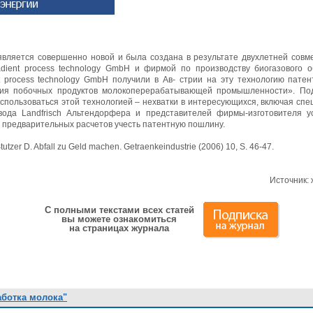
является совершенно новой и была создана в результате двухлетней совм
dient process technology GmbH и фирмой по производству биогазового о
t process technology GmbH получили в Ав- стрии на эту технологию пате
ния побочных продуктов молокоперерабатывающей промышленности». Под
воспользоваться этой технологией – нехватки в интересующихся, включая сп
вода Landfrisch Альтендорфера и представителей фирмы-изготовителя у
предварительных расчетов учесть патентную пошлину.
tzer D. Abfall zu Geld machen. Getraenkeindustrie (2006) 10, S. 46-47.
Источник:
С полными текстами всех статей
вы можете ознакомиться
на страницах журнала
аботка молока"