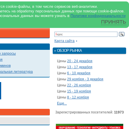
support@milkbranch.ru
ENG
ся cookie-файлы, в том числе сервисов веб-аналитики.
аетесь на обработку персональных данных при помощи cookie-файлов.
Архив номеров
Реклама на портале
Реклама в журнале
О портале
рсональных данных вы можете узнать в
Политике конфиденциальности
ПРИНЯТЬ
ПОИСК ПО ПОРТАЛУ
Презентации
Карта сайта
ОБЗОР РЫНКА
 запросы
ия
Цены
20 - 24 декабря
рминов
Цены
13 - 17 декабря
альная литература
Цены
6 - 10 декабря
Цены
29 ноября - 3 декабря
Цены
22 - 26 ноября
Цены
15 - 19 ноября
Цены
8 - 12 ноября
Еще...
Зарегистрированных посетителей:
11973