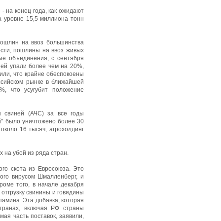
- на конец года, как ожидают
на уровне 15,5 миллиона тонн
ошлин на ввоз большинства
ости, пошлины на ввоз живых
ые объединения, с сентября
ней упали более чем на 20%,
или, что крайне обеспокоены
ссийском рынке в ближайшей
%, что усугубит положение
ы свиней (АЧС) за все годы
й" было уничтожено более 30
около 16 тысяч, агрохолдинг
 на убой из ряда стран.
ого скота из Евросоюза. Это
ого вирусом Шмалленберг, и
роме того, в начале декабря
отгрузку свинины и говядины
амина. Эта добавка, которая
транах, включая РФ страны
мая часть поставок, заявили,