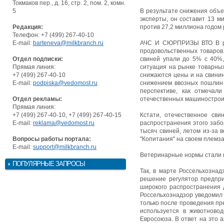
Токмаков пер., д. 16, стр. 2, пом. 2, комн.
5
В результате снижения объем
эксперты, он составит 13 м
Редакция:
против 27,2 миллиона годом 
Телефон: +7 (499) 267-40-10
E-mail:
barteneva@milkbranch.ru
АЧС И СЮРПРИЗЫ ВТО В рам
продовольственных товаров.
Отдел подписки:
свиней упали до 5% с 40%,
Прямая линия:
ситуация на рынке товарных
+7 (499) 267-40-10
снижаются цены и на свинин
E-mail:
podpiska@vedomost.ru
снижением ввозных пошлин 
перспективе, как отмечал
Отдел рекламы:
отечественных машинострои
Прямая линия:
+7 (499) 267-40-10, +7 (499) 267-40-15
Кстати, отечественное св
E-mail:
reklama@vedomost.ru
распространения этого забо
тысяч свиней, летом из-за 
Вопросы работы портала:
"Копитания" на своем племза
E-mail:
support@milkbranch.ru
Ветеринарные нормы стали п
ПОПУЛЯРНЫЕ ЗАПРОСЫ
Так, в марте Россельхознад
решение регулятор предпри
широкого распространения д
Россельхознадзор уведомил 
только после проведения пр
используется в животново
Евросоюза. В ответ на это 