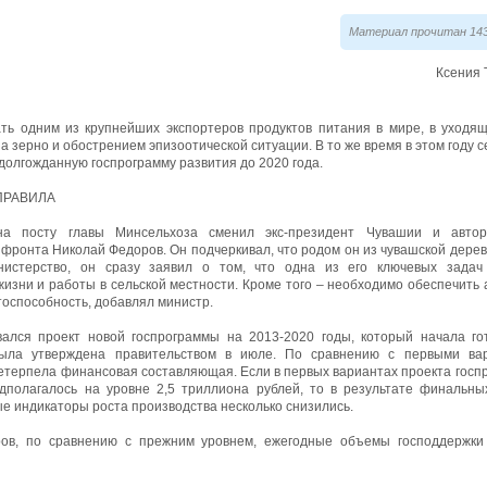
Материал прочитан 143
Ксения 
ть одним из крупнейших экспортеров продуктов питания в мире, в уходящ
на зерно и обострением эпизоотической ситуации. В то же время в этом году 
долгожданную госпрограмму развития до 2020 года.
ПРАВИЛА
а посту главы Минсельхоза сменил экс-президент Чувашии и авто
фронта Николай Федоров. Он подчеркивал, что родом он из чувашской дерев
нистерство, он сразу заявил о том, что одна из его ключевых задач
изни и работы в сельской местности. Кроме того – необходимо обеспечить 
тоспособность, добавлял министр.
ался проект новой госпрограммы на 2013-2020 годы, который начала г
была утверждена правительством в июле. По сравнению с первыми ва
етерпела финансовая составляющая. Если в первых вариантах проекта гос
полагалось на уровне 2,5 триллиона рублей, то в результате финальных
ые индикаторы роста производства несколько снизились.
ров, по сравнению с прежним уровнем, ежегодные объемы господдержки