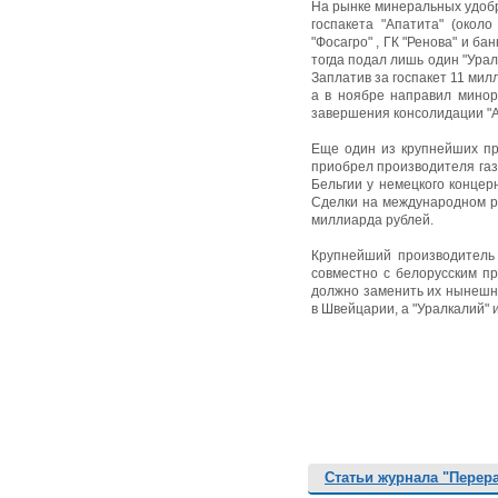
На рынке минеральных удобр
госпакета "Апатита" (около
"Фосагро" , ГК "Ренова" и ба
тогда подал лишь один "Уралх
Заплатив за госпакет 11 мил
а в ноябре направил минор
завершения консолидации "Ап
Еще один из крупнейших пр
приобрел производителя газ
Бельгии у немецкого концер
Сделки на международном ры
миллиарда рублей.
Крупнейший производитель 
совместно с белорусским п
должно заменить их нынешне
в Швейцарии, а "Уралкалий" 
Статьи журнала "Перер