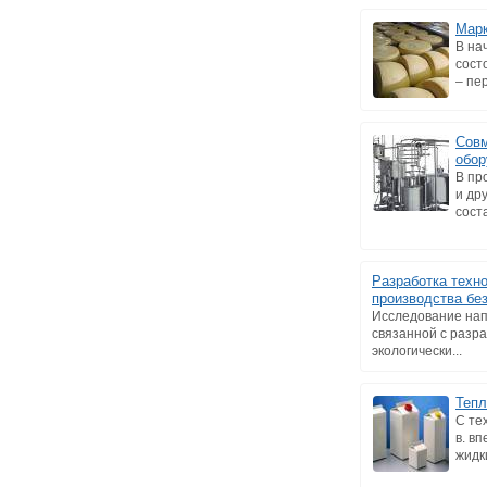
Марк
В на
сост
– пе
Совм
обор
В пр
и др
сост
Разработка техн
производства бе
Исследование нап
связанной с разр
экологически...
Тепл
С те
в. в
жидк