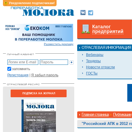
Уведомление подписчикам!
Каталог
предприятий
Разместить рекламу
ОТРАСЛЕВАЯ ИНФОРМАЦИЯ
Вебинары
Тендеры
Новости отрасли
запомнить
ГОСТы
Регистрация
|
Я забыл пароль
ПОДПИСКА НА ЖУРНАЛ
Главная страница
Публикации
"Российский АПК в 2012 