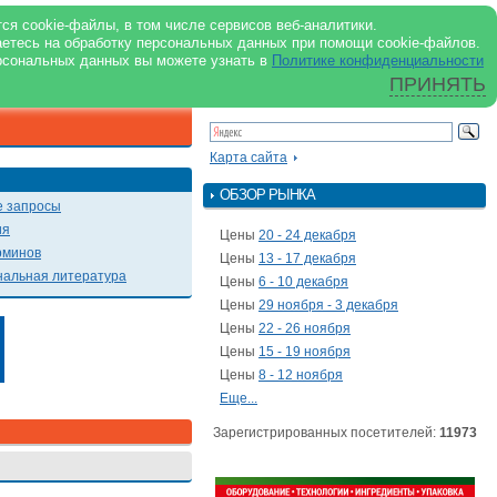
support@milkbranch.ru
ENG
ся cookie-файлы, в том числе сервисов веб-аналитики.
аетесь на обработку персональных данных при помощи cookie-файлов.
Архив номеров
Реклама на портале
Реклама в журнале
О портале
рсональных данных вы можете узнать в
Политике конфиденциальности
ПРИНЯТЬ
ПОИСК ПО ПОРТАЛУ
Презентации
Карта сайта
ОБЗОР РЫНКА
 запросы
ия
Цены
20 - 24 декабря
рминов
Цены
13 - 17 декабря
альная литература
Цены
6 - 10 декабря
Цены
29 ноября - 3 декабря
Цены
22 - 26 ноября
Цены
15 - 19 ноября
Цены
8 - 12 ноября
Еще...
Зарегистрированных посетителей:
11973