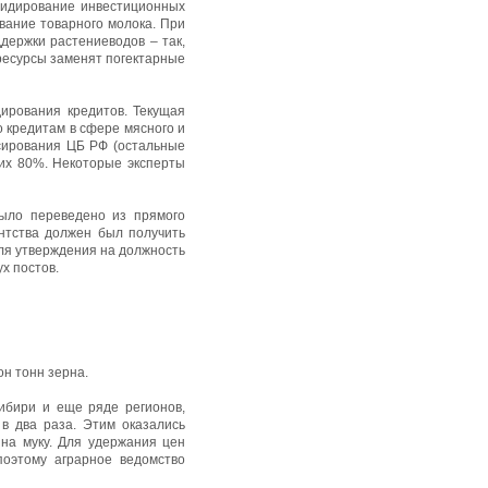
сидирование инвестиционных
вание товарного молока. При
держки растениеводов – так,
 ресурсы заменят погектарные
ирования кредитов. Текущая
о кредитам в сфере мясного и
сирования ЦБ РФ (остальные
них 80%. Некоторые эксперты
ыло переведено из прямого
ентства должен был получить
для утверждения на должность
х постов.
н тонн зерна.
Сибири и еще ряде регионов,
в два раза. Этим оказались
на муку. Для удержания цен
поэтому аграрное ведомство