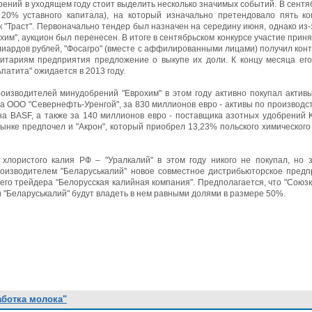
ений в уходящем году стоит выделить несколько значимых событий. В сент
 20% уставного капитала), на который изначально претендовало пять ком
нк "Траст". Первоначально тендер был назначен на середину июня, однако из-з
им", аукцион был перенесен. В итоге в сентябрьском конкурсе участие принял
лиардов рублей, "Фосагро" (вместе с аффилированными лицами) получил конт
итариям предприятия предложение о выкупе их доли. К концу месяца его
атита" ожидается в 2013 году.
оизводителей минудобрений "Еврохим" в этом году активно покупал актив
а ООО "Севернефть-Уренгой", за 830 миллионов евро - активы по производс
на BASF, а также за 140 миллионов евро - поставщика азотных удобрений K
нке предпочел и "Акрон", который приобрел 13,23% польского химического 
хлористого калия РФ – "Уралкалий" в этом году никого не покупал, но 
роизводителем "Беларуськалий" новое совместное дистрибьюторское предп
го трейдера "Белорусская калийная компания". Предполагается, что "Союзк
и "Беларуськалий" будут владеть в нем равными долями в размере 50%.
аботка молока"