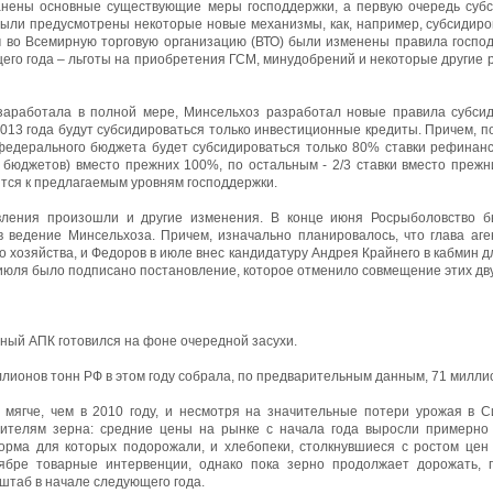
анены основные существующие меры господдержки, а первую очередь суб
 были предусмотрены некоторые новые механизмы, как, например, субсидиро
м во Всемирную торговую организацию (ВТО) были изменены правила господ
щего года – льготы на приобретения ГСМ, минудобрений и некоторые другие
заработала в полной мере, Минсельхоз разработал новые правила субсид
2013 года будут субсидироваться только инвестиционные кредиты. Причем, п
 федерального бюджета будет субсидироваться только 80% ставки рефинан
 бюджетов) вместо прежних 100%, по остальным - 2/3 ставки вместо преж
ятся к предлагаемым уровням господдержки.
вления произошли и другие изменения. В конце июня Росрыболовство б
в ведение Минсельхоза. Причем, изначально планировалось, что глава аг
о хозяйства, и Федоров в июле внес кандидатуру Андрея Крайнего в кабмин 
 июля было подписано постановление, которое отменило совмещение этих дву
ный АПК готовился на фоне очередной засухи.
лионов тонн РФ в этом году собрала, по предварительным данным, 71 миллио
ь мягче, чем в 2010 году, и несмотря на значительные потери урожая в 
дителям зерна: средние цены на рынке с начала года выросли примерно 
орма для которых подорожали, и хлебопеки, столкнувшиеся с ростом цен 
ябре товарные интервенции, однако пока зерно продолжает дорожать, 
штаб в начале следующего года.