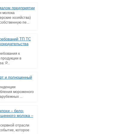
малом предприятии
и молока
ерские хозяйства)
собственную пе...
ребований ТП ТС
аконодательства
ребования к
 продукции в
: Р...
рт и полноценный
енденции
ебления мороженого
арубежных ...
эпохи – бело-
ущенного молока –
онсервной отрасли
событие, которое