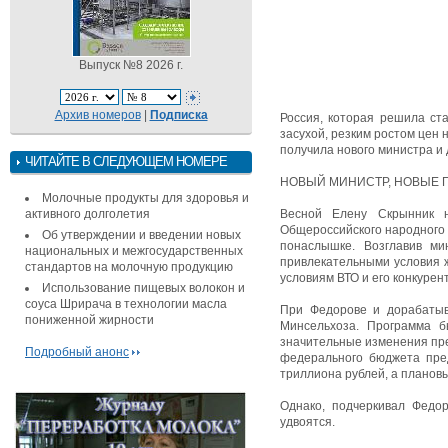
Выпуск №8 2026 г.
Архив номеров
|
Подписка
Россия, которая решила ста
засухой, резким ростом цен 
получила нового министра и 
ЧИТАЙТЕ В СЛЕДУЮЩЕМ НОМЕРЕ
НОВЫЙ МИНИСТР, НОВЫЕ 
Молочные продукты для здоровья и
активного долголетия
Весной Елену Скрынник н
Общероссийского народного 
Об утверждении и введении новых
понаслышке. Возглавив ми
национальных и межгосударственных
привлекательными условия ж
стандартов на молочную продукцию
условиям ВТО и его конкурен
Использование пищевых волокон и
соуса Шрирача в технологии масла
При Федорове и дорабатыв
пониженной жирности
Минсельхоза. Программа 
значительные изменения пр
Подробный анонс
федерального бюджета пред
триллиона рублей, а планов
Однако, подчеркивал Федо
удвоятся.