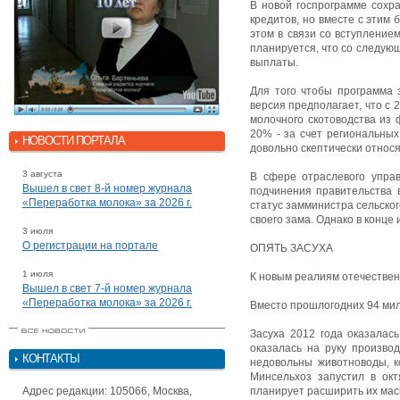
В новой госпрограмме сохр
кредитов, но вместе с этим
этом в связи со вступление
планируется, что со следую
выплаты.
Для того чтобы программа 
версия предполагает, что с 
молочного скотоводства из
20% - за счет региональных
НОВОСТИ ПОРТАЛА
довольно скептически относ
3 августа
В сфере отраслевого упра
Вышел в свет 8-й номер журнала
подчинения правительства 
«Переработка молока» за 2026 г.
статус замминистра сельског
своего зама. Однако в конце
3 июля
О регистрации на портале
ОПЯТЬ ЗАСУХА
1 июля
К новым реалиям отечествен
Вышел в свет 7-й номер журнала
«Переработка молока» за 2026 г.
Вместо прошлогодних 94 мил
Засуха 2012 года оказалас
оказалась на руку произво
КОНТАКТЫ
недовольны животноводы, к
Минсельхоз запустил в окт
Адрес редакции: 105066, Москва,
планирует расширить их мас