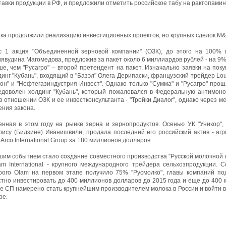
тавки продукции в РФ, и предложили отметить российское табу на рактопамин
ка продолжили реализацию инвестиционных проектов, но крупных сделок M&
с 1 акция "Объединенной зерновой компании" (ОЗК), до этого на 100% 
иявудина Магомедова, предложив за пакет около 6 миллиардов рублей - на 9
е, чем "Русагро" – второй претендент на пакет. Изначально заявки на пок
динг "Кубань", входящий в "Базэл" Олега Дерипаски, французский трейдер Lou
тон" и "Нефтегазиндустрия-Инвест". Однако только "Сумма" и "Русагро" пр
доволен холдинг "Кубань", который пожаловался в Федеральную антимоноп
 отношении ОЗК и ее инвестконсультанта - "Тройки Диалог", однако через м
ения закона.
енная в этом году на рынке зерна и зернопродуктов. Осенью УК "Уникор"
ису (Бидзине) Иванишвили, продала последний его российский актив - агр
rco International Group за 180 миллионов долларов.
им событием стало создание совместного производства "Русской молочной к
m International - крупного международного трейдера сельхозпродукции. 
орого Olam на первом этапе получило 75% "Русмолко", главы компаний по
тно инвестировать до 400 миллионов долларов до 2015 года и еще до 400 м
ате СП намерено стать крупнейшим производителем молока в России и войти 
ре.