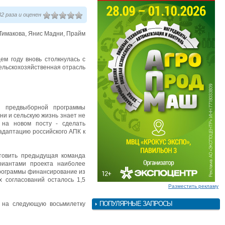
2 раза и оценен
Тимакова, Янис Мадни, Прайм
ем году вновь столкнулась с
сельскохозяйственная отрасль
р предвыборной программы
ни и сельскую жизнь знает не
 на новом посту - сделать
адаптацию российского АПК к
отовить предыдущая команда
риантами проекта наиболее
программы финансирование из
 согласований осталось 1,5
Разместить рекламу
ПОПУЛЯРНЫЕ ЗАПРОСЫ
 на следующую восьмилетку