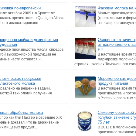
ировка по-европейски
Фасовка молока на 
чале октября 2009 г. в Брюсселе
Малые производител
оялась презентация «Qualigeo Atlas»
(крестьянские и ферм
рвого иллюстрированн...
все чаще организуют 
ещенная мойка и дезинфекция
Основные отличия т
удования
от национального з
РФ
оцессе производства масла, спредов
угой высокожирной продукции ее
В настоящее время т
авные части остаются н...
маркировке молочной
странах – членах Таможенного союза
ологических процессов
Мороженое как десе
злактозного молока
продукт питания
равлено на решение задачи,
В настоящее время т
аботкой технологии получения
производства и потр
в России и развитых з
овая обработка молока
Символу советской 
голубой этикетке сг
х пор как Луи Пастер в середине XIX
75 лет
первые доказал, что выдерживание
их пищевых продукт...
В 2011 г. в молочнок
произошло знаковое 