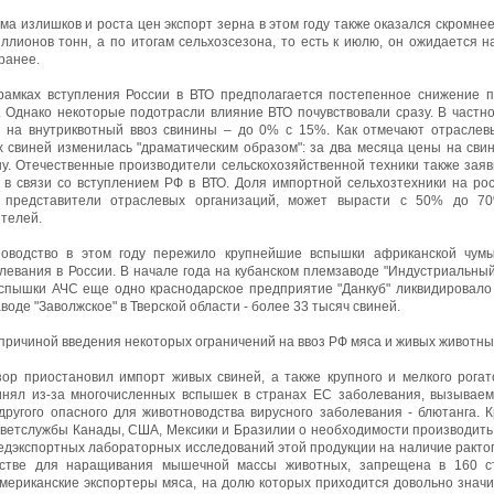
а излишков и роста цен экспорт зерна в этом году также оказался скромнее 
иллионов тонн, а по итогам сельхозсезона, то есть к июлю, он ожидается 
ранее.
ках вступления России в ВТО предполагается постепенное снижение п
 Однако некоторые подотрасли влияние ВТО почувствовали сразу. В частн
 на внутриквотный ввоз свинины – до 0% с 15%. Как отмечают отраслев
 свиней изменилась "драматическим образом": за два месяца цены на сви
у. Отечественные производители сельскохозяйственной техники также заяв
в связи со вступлением РФ в ВТО. Доля импортной сельхозтехники на ро
и представители отраслевых организаций, может вырасти с 50% до 70
телей.
иноводство в этом году пережило крупнейшие вспышки африканской чум
левания в России. В начале года на кубанском племзаводе "Индустриальны
вспышки АЧС еще одно краснодарское предприятие "Данкуб" ликвидировало 
воде "Заволжское" в Тверской области - более 33 тысяч свиней.
ричиной введения некоторых ограничений на ввоз РФ мяса и живых животных
зор приостановил импорт живых свиней, а также крупного и мелкого рогат
нял из-за многочисленных вспышек в странах ЕС заболевания, вызываем
ругого опасного для животноводства вирусного заболевания - блютанга. К
ветслужбы Канады, США, Мексики и Бразилии о необходимости производить 
едэкспортных лабораторных исследований этой продукции на наличие рактоп
дстве для наращивания мышечной массы животных, запрещена в 160 с
американские экспортеры мяса, на долю которых приходится довольно значи