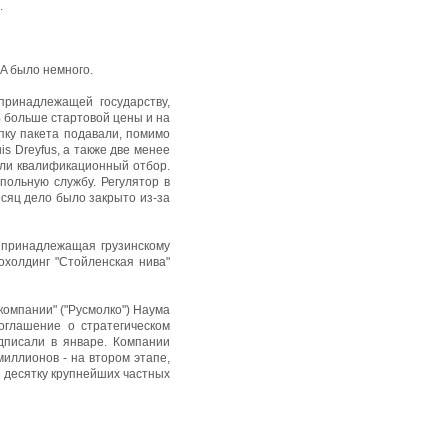
.
A было немного.
принадлежащей государству,
% больше стартовой цены и на
упку пакета подавали, помимо
is Dreyfus, а также две менее
ошли квалификационный отбор.
ольную службу. Регулятор в
есяц дело было закрыто из-за
, принадлежащая грузинскому
охолдинг "Стойленская нива"
омпании" ("Русмолко") Наума
Соглашение о стратегическом
дписали в январе. Компании
иллионов - на втором этапе,
в десятку крупнейших частных