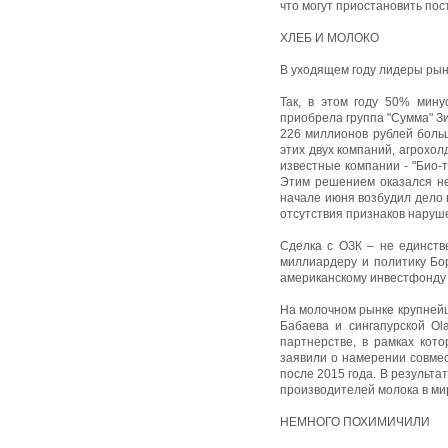
что могут приостановить пос
ХЛЕБ И МОЛОКО
В уходящем году лидеры рын
Так, в этом году 50% мину
приобрела группа "Сумма" З
226 миллионов рублей больш
этих двух компаний, агрохол
известные компании - "Био-
Этим решением оказался не
начале июня возбудил дело в
отсутствия признаков наруш
Сделка с ОЗК – не единств
миллиардеру и политику Бор
американскому инвестфонду A
На молочном рынке крупнейш
Бабаева и сингапурской Ola
партнерстве, в рамках кот
заявили о намерении совмес
после 2015 года. В результ
производителей молока в ми
НЕМНОГО ПОХИМИЧИЛИ