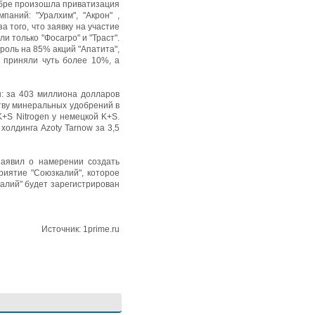
ябре произошла приватизация
паний: "Уралхим", "Акрон" ,
а того, что заявку на участие
и только "Фосагро" и "Траст".
роль на 85% акций "Апатита",
 приняли чуть более 10%, а
ы: за 403 миллиона долларов
тву минеральных удобрений в
+S Nitrogen у немецкой K+S.
холдинга Azoty Tarnow за 3,5
заявил о намерении создать
риятие "Союзкалий", которое
алий" будет зарегистрирован
Источник: 1prime.ru