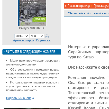
Главная страница
Публикации
"За китайской стеной - м
Выпуск №8 2026 г.
Архив номеров
|
Подписка
Интервью с управляю
ЧИТАЙТЕ В СЛЕДУЮЩЕМ НОМЕРЕ
Сарайкиным, партне
тура по Китаю
Молочные продукты для здоровья и
активного долголетия
DN: Расскажите о сво
Об утверждении и введении новых
национальных и межгосударственных
Компания Innovative T
стандартов на молочную продукцию
Она быстро стала 
Использование пищевых волокон и
соуса Шрирача в технологии масла
стажировок и дел
пониженной жирности
Тихоокеанский реги
эффективность бизн
Подробный анонс
стажировки и визиты 
Южной Кореи, Синг