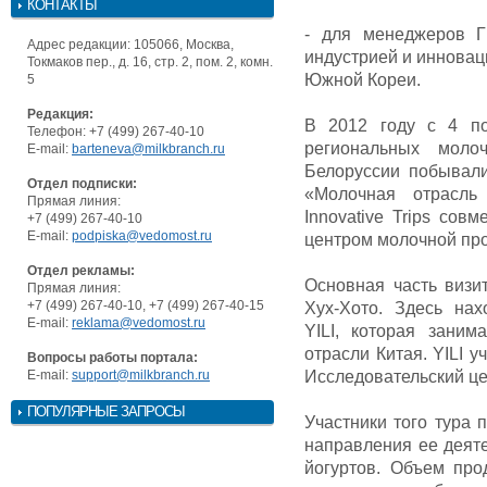
КОНТАКТЫ
- для менеджеров Г
Адрес редакции: 105066, Москва,
индустрией и инновац
Токмаков пер., д. 16, стр. 2, пом. 2, комн.
Южной Кореи.
5
Редакция:
В 2012 году c 4 п
Телефон: +7 (499) 267-40-10
региональных моло
E-mail:
barteneva@milkbranch.ru
Белоруссии побывали
Отдел подписки:
«Молочная отрасль
Прямая линия:
Innovative Trips сов
+7 (499) 267-40-10
E-mail:
podpiska@vedomost.ru
центром молочной пр
Отдел рекламы:
Основная часть визи
Прямая линия:
+7 (499) 267-40-10, +7 (499) 267-40-15
Хух-Хото. Здесь нах
E-mail:
reklama@vedomost.ru
YILI, которая зани
отрасли Китая. YILI 
Вопросы работы портала:
E-mail:
support@milkbranch.ru
Исследовательский це
ПОПУЛЯРНЫЕ ЗАПРОСЫ
Участники того тура
направления ее деяте
йогуртов. Объем пр