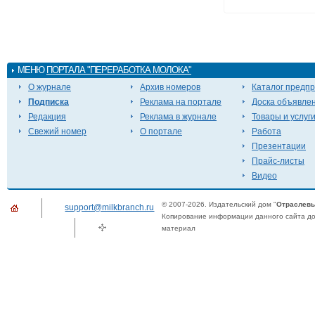
МЕНЮ
ПОРТАЛА "ПЕРЕРАБОТКА МОЛОКА"
О журнале
Архив номеров
Каталог предп
Подписка
Реклама на портале
Доска объявле
Редакция
Реклама в журнале
Товары и услуг
Свежий номер
О портале
Работа
Презентации
Прайс-листы
Видео
© 2007-2026. Издательский дом "
Отраслевы
support@milkbranch.ru
Копирование информации данного сайта доп
материал