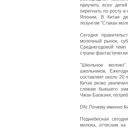
приучить всех дете
перегнать по росту и 
Японии. В Китае де
лозунгом "Стакан моло
Сегодня правительс
молочный рынок, суб
Cреднегодовой темп
стране фантастически 
"Школьное молоко
школьников. Ежегод
составляет около 20 
Китае резко увеличил
словам бывшего зам
Чжан Баовэня, потреб
DN: Почему именно К
Поднебесная сегодн
молока, оттеснив на