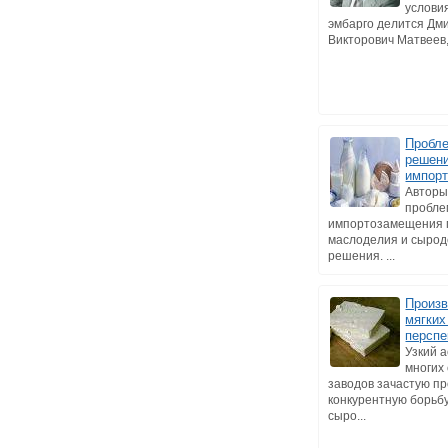
услови
эмбарго делится Дм
Викторович Матвеев, 
Пробле
решени
импор
Авторы
пробл
импортозамещения 
маслоделия и сырод
решения. ...
Произв
мягких
перспе
Узкий 
многих
заводов зачастую п
конкурентную борьб
сыро...