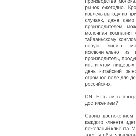
производства молока
рынок ежегодно. Кро
извлечь выгоду из пр
случаях, даже само
производителем мож
молочная компания 
тайваньскому конглом
новую линию мол
исключительно из 
производитель, прод
институтом пищевых 
день китайский рын
огромное поле для де
российских.
DN: Есть ли в прогр
достижением?
Своим достижением м
каждого клиента иде
пожеланий клиента. 
того, чтобы удовлет