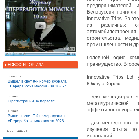
предпринимателей 
Белоруссии приняли 
Innovative Trips. За 
из различных от
автомобилестроен
строительства, мед
промышленности и др
Головной офис ком
преимущество. Второе 
НОВОСТИ ПОРТАЛА
3 августа
Innovative Trips Ltd
Вышел в свет 8-й номер журнала
Южную Корею:
«Переработка молока» за 2026 г.
- для менеджеров к
3 июля
О регистрации на портале
металлургической
эффективного управл
1 июля
Вышел в свет 7-й номер журнала
«Переработка молока» за 2026 г.
- для менеджеров к
изучения опыта по
инноваций;