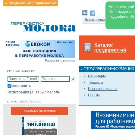
Уведомление подписчикам!
На нашем сайт
Используя сай
Подробнее об
Электронная версия журнал
Каталог
предприятий
Разместить рекламу
ОТРАСЛЕВАЯ ИНФОРМАЦИЯ
Вебинары
Тендеры
запомнить
Новости отрасли
Регистрация
|
Я забыл пароль
ГОСТы
ПОДПИСКА НА ЖУРНАЛ