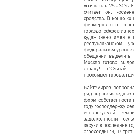
хозяйств в 25 - 30%. 
считает он, косвен
средства. В конце ко
фермеров есть, и «
гораздо эффективне
куда» (явно имея в 
республиканском у
федеральном уровне 
обещании выделить в
Москва готова выде
страну! ("Считай
прокомментировал ци
Байтемиров попросил
ряд первоочередных 
форм собственности 
году господдержку сел
используемой земл
задолженности сель
засухи в последние го
агрохолдинги). В-тре