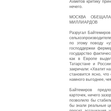
Ахметов критику прин
нечего.
МОСКВА ОБЕЩАЛ
МИЛЛИАРДОВ
Разругал Байтемиров
сельхозпроизводителе
по этому поводу «
господдержки фермер
государство фактичес
как в Европе выдел
Татарстане и Росси
закричали: «Хватит на
становится ясно, что
намного выгоднее, че
Байтемиров предл
карточек, ничего зазо
позволило бы стабил
бы знали реальные це
просит ассоциация у