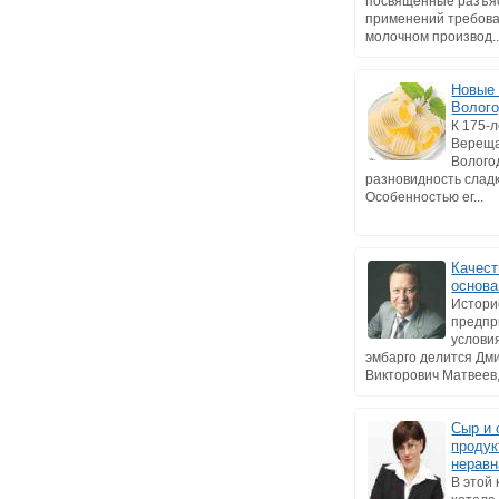
посвященные разъя
применений требова
молочном производ..
Новые 
Волог
К 175-л
Верещ
Волого
разновидность слад
Особенностью ег...
Качест
основа
Истори
предпр
услови
эмбарго делится Дм
Викторович Матвеев, 
Сыр и
продук
неравн
В этой 