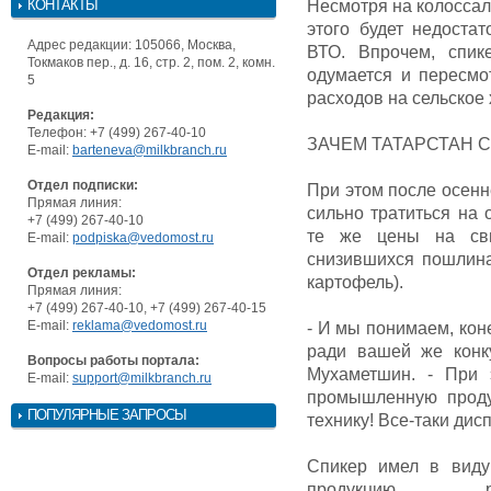
КОНТАКТЫ
Несмотря на колоссал
этого будет недоста
Адрес редакции: 105066, Москва,
ВТО. Впрочем, спик
Токмаков пер., д. 16, стр. 2, пом. 2, комн.
одумается и пересмо
5
расходов на сельское 
Редакция:
Телефон: +7 (499) 267-40-10
ЗАЧЕМ ТАТАРСТАН 
E-mail:
barteneva@milkbranch.ru
Отдел подписки:
При этом после осенн
Прямая линия:
сильно тратиться на 
+7 (499) 267-40-10
те же цены на сви
E-mail:
podpiska@vedomost.ru
снизившихся пошлина
Отдел рекламы:
картофель).
Прямая линия:
+7 (499) 267-40-10, +7 (499) 267-40-15
E-mail:
reklama@vedomost.ru
- И мы понимаем, кон
ради вашей же конк
Вопросы работы портала:
Мухаметшин. - При 
E-mail:
support@milkbranch.ru
промышленную проду
ПОПУЛЯРНЫЕ ЗАПРОСЫ
технику! Все-таки ди
Спикер имел в виду
продукцию, реа