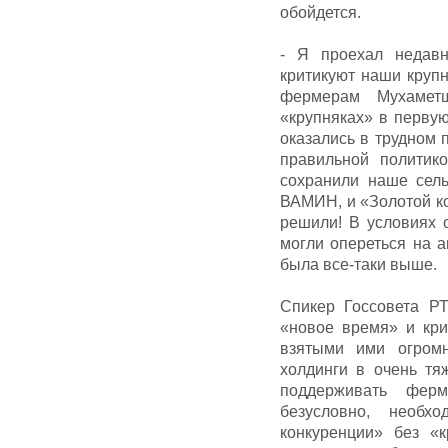
обойдется.
- Я проехал недавн
критикуют наши крупн
фермерам Мухамет
«крупняках» в первую
оказались в трудном 
правильной политик
сохранили наше сель
ВАМИН, и «Золотой ко
решили! В условиях 
могли опереться на а
была все-таки выше.
Спикер Госсовета Р
«новое время» и кри
взятыми ими огром
холдинги в очень т
поддерживать фер
безусловно, необ
конкуренции» без «к