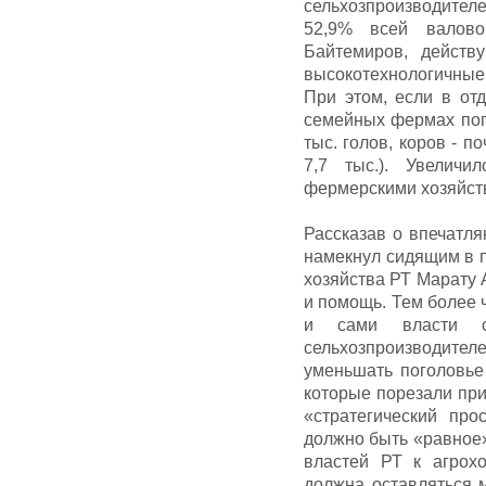
сельхозпроизводител
52,9% всей валово
Байтемиров, дейст
высокотехнологичные
При этом, если в отд
семейных фермах пого
тыс. голов, коров - по
7,7 тыс.). Увеличи
фермерскими хозяйства
Рассказав о впечатл
намекнул сидящим в 
хозяйства РТ Марату 
и помощь. Тем более 
и сами власти с
сельхозпроизводител
уменьшать поголовье 
которые порезали при
«стратегический пр
должно быть «равное
властей РТ к агрох
должна оставляться 