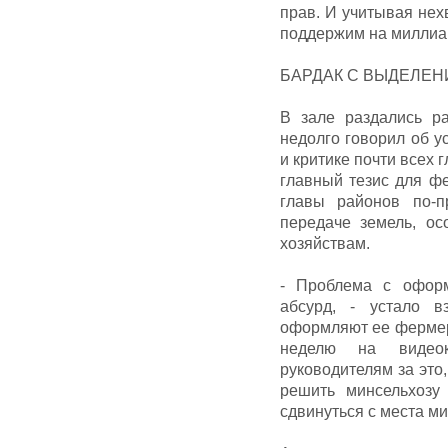
прав. И учитывая нех
поддержим на миллиа
БАРДАК С ВЫДЕЛЕН
В зале раздались р
недолго говорил об у
и критике почти всех 
главный тезис для фе
главы районов по-п
передаче земель, ос
хозяйствам.
- Проблема с оформ
абсурд, - устало 
оформляют ее фермера
неделю на видеок
руководителям за это
решить минсельхозу
сдвинуться с места м