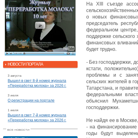
На XIII съезде асс
сельскохозяйственных
о новых финансовых
председатель респуб
федеральном центре,
поддержке сельского 
финансовых вливаний
будет трудно.
- Без господдержки, д
НОВОСТИ ПОРТАЛА
кстати, положительн
проблемы и с занят
3 августа
Вышел в свет 8-й номер журнала
сельских жителей в го
«Переработка молока» за 2026 г.
Татарстана, и правит
федеральными власт
3 июля
О регистрации на портале
объяснил Мухаметш
господдержки.
1 июля
Вышел в свет 7-й номер журнала
Не найдя ее в Москве
«Переработка молока» за 2026 г.
- на финансирование 
годы будут выделен