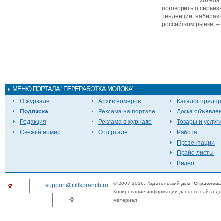
хотела
поговорить о серьез
тенденции, набираю
российском рынке, –.
МЕНЮ
ПОРТАЛА "ПЕРЕРАБОТКА МОЛОКА"
О журнале
Архив номеров
Каталог предп
Подписка
Реклама на портале
Доска объявле
Редакция
Реклама в журнале
Товары и услуг
Свежий номер
О портале
Работа
Презентации
Прайс-листы
Видео
© 2007-2026. Издательский дом "
Отраслевы
support@milkbranch.ru
Копирование информации данного сайта доп
материал