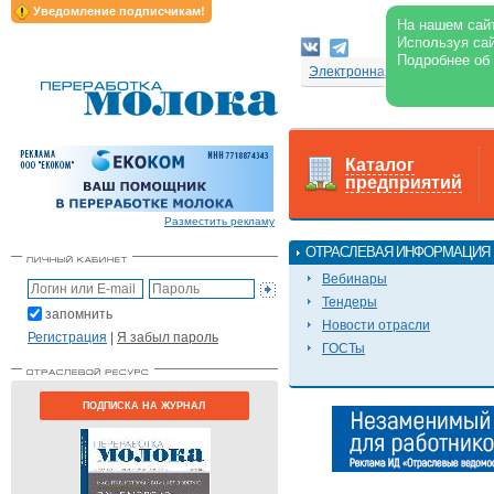
Уведомление подписчикам!
На нашем сайт
Используя сай
Подробнее об
Электронная версия журнал
Каталог
предприятий
Разместить рекламу
ОТРАСЛЕВАЯ ИНФОРМАЦИЯ
Вебинары
Тендеры
запомнить
Новости отрасли
Регистрация
|
Я забыл пароль
ГОСТы
ПОДПИСКА НА ЖУРНАЛ