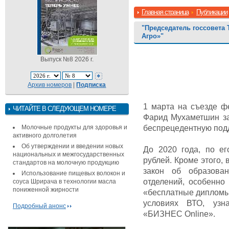
Главная страница
Публикации
"Председатель госсовета 
Агро»"
Выпуск №8 2026 г.
Архив номеров
|
Подписка
1 марта на съезде ф
ЧИТАЙТЕ В СЛЕДУЮЩЕМ НОМЕРЕ
Фарид Мухаметшин за
Молочные продукты для здоровья и
беспрецедентную под
активного долголетия
Об утверждении и введении новых
До 2020 года, по ег
национальных и межгосударственных
рублей. Кроме этого,
стандартов на молочную продукцию
закон об образова
Использование пищевых волокон и
отделений, особенно 
соуса Шрирача в технологии масла
пониженной жирности
«бесплатные дипломы»
условиях ВТО, узн
Подробный анонс
«БИЗНЕС Online».