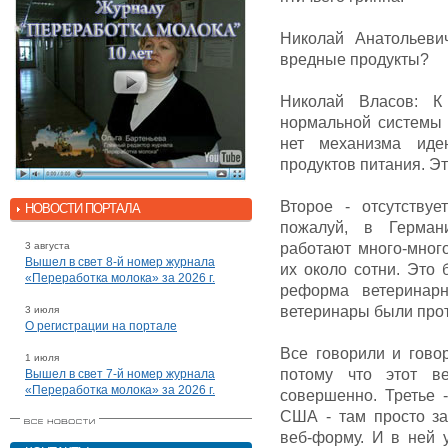
Николай Анатольеви
вредные продукты?
Николай Власов: К
нормальной системы 
нет механизма иде
продуктов питания. Эт
Второе - отсутству
НОВОСТИ ПОРТАЛА
пожалуй, в Герман
3 августа
работают много-мног
Вышел в свет 8-й номер журнала
их около сотни. Это 
«Переработка молока» за 2026 г.
реформа ветеринарн
ветеринары были прот
3 июля
О регистрации на портале
Все говорили и гово
1 июля
потому что этот в
Вышел в свет 7-й номер журнала
«Переработка молока» за 2026 г.
совершенно. Третье 
США - там просто за
веб-форму. И в ней 