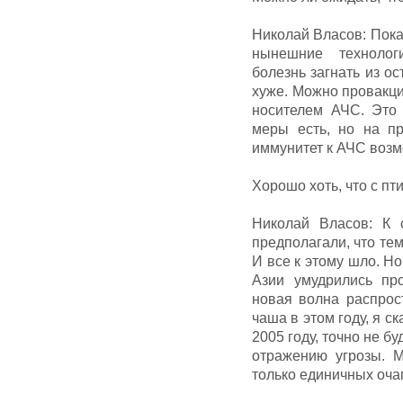
Николай Власов: Пока 
нынешние технолог
болезнь загнать из о
хуже. Можно провакци
носителем АЧС. Это 
меры есть, но на пр
иммунитет к АЧС возмо
Хорошо хоть, что с пт
Николай Власов: К 
предполагали, что тем
И все к этому шло. Н
Азии умудрились пр
новая волна распрос
чаша в этом году, я ск
2005 году, точно не б
отражению угрозы. 
только единичных оча