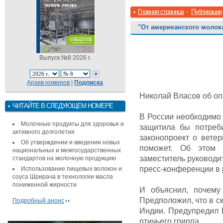
Главная страница
Публикации
"От американского молок
Выпуск №8 2026 г.
Архив номеров
|
Подписка
Николай Власов об оп
ЧИТАЙТЕ В СЛЕДУЮЩЕМ НОМЕРЕ
В России необходимо 
Молочные продукты для здоровья и
защитила бы потреб
активного долголетия
законопроект о ветер
Об утверждении и введении новых
поможет. Об этом 
национальных и межгосударственных
заместитель руководи
стандартов на молочную продукцию
пресс-конференции в 
Использование пищевых волокон и
соуса Шрирача в технологии масла
пониженной жирности
И объяснил, почем
Предположил, что в с
Подробный анонс
Индии. Предупредил 
птичьего гриппа.