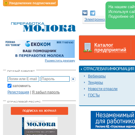
Уведомление подписчикам!
На нашем сайт
Используя сай
Подробнее об
Электронная версия журнал
Каталог
предприятий
Разместить рекламу
ОТРАСЛЕВАЯ ИНФОРМАЦИЯ
Вебинары
Тендеры
запомнить
Новости отрасли
Регистрация
|
Я забыл пароль
ГОСТы
ПОДПИСКА НА ЖУРНАЛ