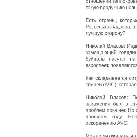
отношении теплокровн
такую продукцию нельз
Есть страны, которы
Россельхознадзора, 
лучшую сторону?
Николай Власов: Инд
замещающий говядину
буйволы пасутся на
взрослеет, появляются
Как складывается си
свиней (АЧС), котора
Николай Власов: П
заражения был в эт
проблем пока нет. Но 
прошлом году. Не
искоренению АЧС.
Можно ли ожидать, чт