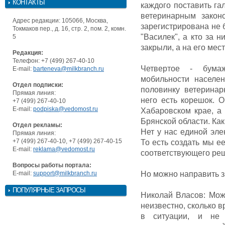
КОНТАКТЫ
каждого поставить га
ветеринарным закон
Адрес редакции: 105066, Москва,
зарегистрирована не 
Токмаков пер., д. 16, стр. 2, пом. 2, комн.
"Василек", а кто за н
5
закрыли, а на его мес
Редакция:
Телефон: +7 (499) 267-40-10
Четвертое - бума
E-mail:
barteneva@milkbranch.ru
мобильности населе
Отдел подписки:
половинку ветеринар
Прямая линия:
него есть корешок. О
+7 (499) 267-40-10
E-mail:
podpiska@vedomost.ru
Хабаровском крае, а
Брянской области. Как
Отдел рекламы:
Нет у нас единой эл
Прямая линия:
+7 (499) 267-40-10, +7 (499) 267-40-15
То есть создать мы е
E-mail:
reklama@vedomost.ru
соответствующего реше
Вопросы работы портала:
E-mail:
support@milkbranch.ru
Но можно направить за
ПОПУЛЯРНЫЕ ЗАПРОСЫ
Николай Власов: Можн
неизвестно, сколько 
в ситуации, и не 