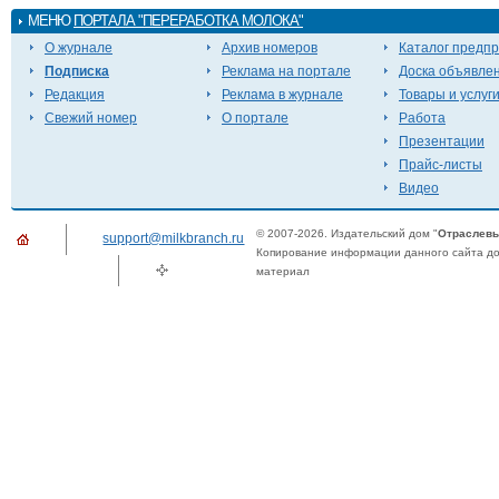
МЕНЮ
ПОРТАЛА "ПЕРЕРАБОТКА МОЛОКА"
О журнале
Архив номеров
Каталог предп
Подписка
Реклама на портале
Доска объявле
Редакция
Реклама в журнале
Товары и услуг
Свежий номер
О портале
Работа
Презентации
Прайс-листы
Видео
© 2007-2026. Издательский дом "
Отраслевы
support@milkbranch.ru
Копирование информации данного сайта доп
материал