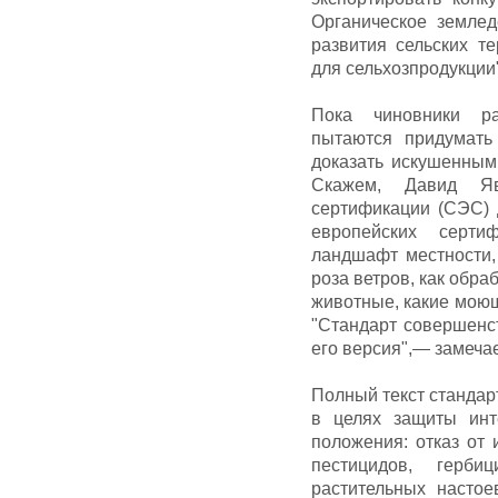
Органическое земле
развития сельских т
для сельхозпродукции
Пока чиновники ра
пытаются придумать
доказать искушенным
Скажем, Давид Яв
сертификации (СЭС) д
европейских серти
ландшафт местности,
роза ветров, как обра
животные, какие моющ
"Стандарт совершенст
его версия",— замеча
Полный текст стандар
в целях защиты инт
положения: отказ от 
пестицидов, герби
растительных насто