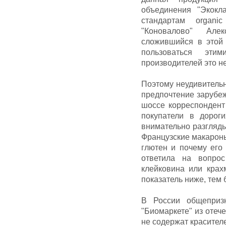
объединения "Экокл
стандартам organi
"Коновалово" Але
сложившийся в этой 
пользоваться эти
производителей это н
Поэтому неудивитель
предпочтение зарубеж
шоссе корреспондент
покупатели в дорог
внимательно разгляды
Французские макароны
глютен и почему его
ответила на вопрос
клейковина или крах
показатель ниже, тем 
В России общепризн
"Биомаркете" из отеч
не содержат красител