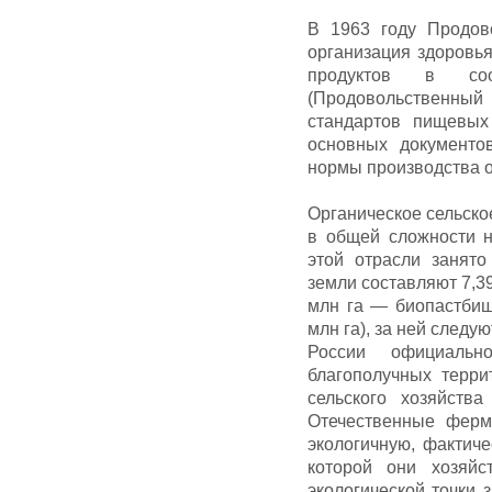
В 1963 году Продов
организация здоровь
продуктов в соо
(Продовольственный
стандартов пищевых
основных документов
нормы производства о
Органическое сельское
в общей сложности н
этой отрасли занят
земли составляют 7,39
млн га — биопастбищ
млн га), за ней следую
России официально
благополучных терри
сельского хозяйства
Отечественные ферм
экологичную, фактиче
которой они хозяйс
экологической точки