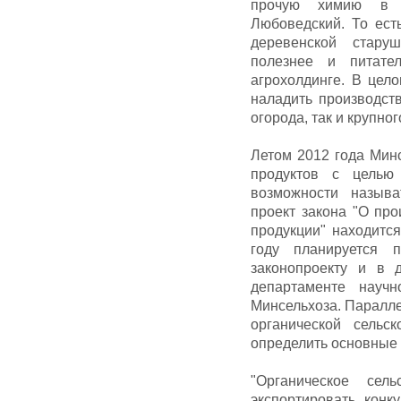
прочую химию в с
Любоведский. То ест
деревенской стару
полезнее и питате
агрохолдинге. В цел
наладить производст
огорода, так и крупно
Летом 2012 года Минс
продуктов с целью
возможности называ
проект закона "О про
продукции" находитс
году планируется 
законопроекту и в 
департаменте научн
Минсельхоза. Паралле
органической сельс
определить основные 
"Органическое сел
экспортировать конк