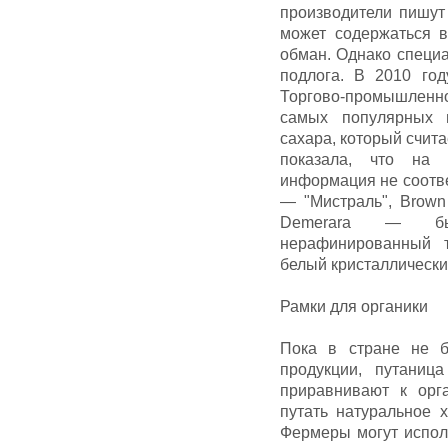
производители пишут 
может содержаться в
обман. Однако специ
подлога. В 2010 го
Торгово-промышленно
самых популярных 
сахара, который счит
показала, что на 
информация не соотве
— "Мистраль", Brown 
Demerara — был
нерафинированный т
белый кристаллически
Рамки для органики
Пока в стране не б
продукции, путаниц
приравнивают к орг
путать натуральное х
Фермеры могут испол