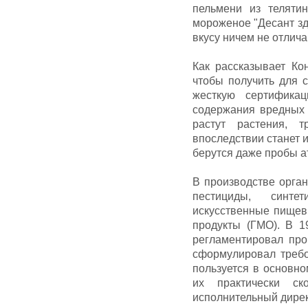
пельмени из теляти
мороженое "Десант здо
вкусу ничем не отлич
Как рассказывает Ко
чтобы получить для с
жесткую сертифика
содержания вредных 
растут растения, 
впоследствии станет 
берутся даже пробы а
В производстве орга
пестициды, синте
искусственные пищев
продукты (ГМО). В 1
регламентировал про
сформулировал требов
пользуется в основн
их практически ск
исполнительный дирек