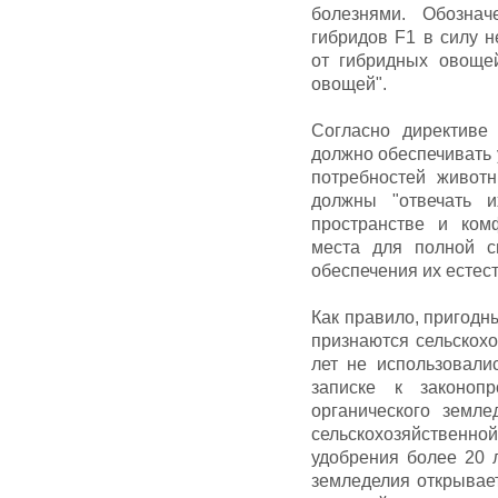
болезнями. Обозна
гибридов F1 в силу 
от гибридных овоще
овощей".
Согласно директиве
должно обеспечивать
потребностей живот
должны "отвечать и
пространстве и ком
места для полной с
обеспечения их естес
Как правило, пригод
признаются сельскох
лет не использовали
записке к законоп
органического земл
сельскохозяйствен
удобрения более 20 л
земледелия открывает