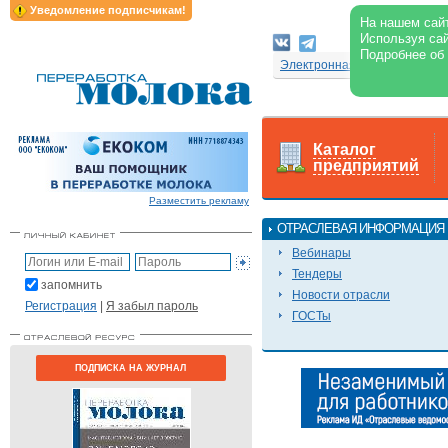
Уведомление подписчикам!
На нашем сайт
Используя сай
Подробнее об
Электронная версия журнал
Каталог
предприятий
Разместить рекламу
ОТРАСЛЕВАЯ ИНФОРМАЦИЯ
Вебинары
Тендеры
запомнить
Новости отрасли
Регистрация
|
Я забыл пароль
ГОСТы
ПОДПИСКА НА ЖУРНАЛ