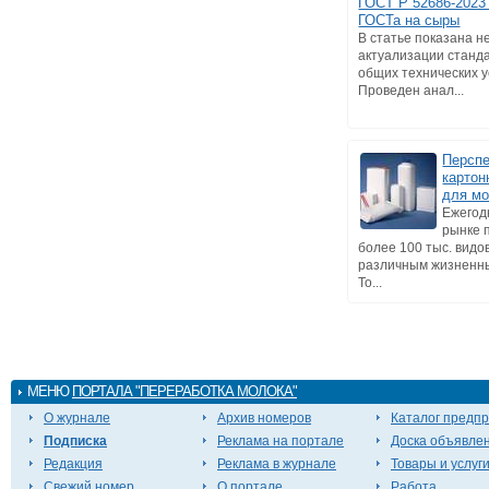
ГОСТ Р 52686-2023 
ГОСТа на сыры
В статье показана 
актуализации станд
общих технических у
Проведен анал...
Персп
картон
для м
Ежегод
рынке 
более 100 тыс. видо
различным жизненн
То...
МЕНЮ
ПОРТАЛА "ПЕРЕРАБОТКА МОЛОКА"
О журнале
Архив номеров
Каталог предп
Подписка
Реклама на портале
Доска объявле
Редакция
Реклама в журнале
Товары и услуг
Свежий номер
О портале
Работа