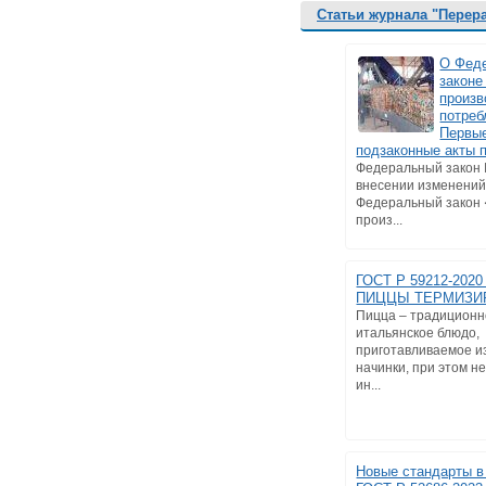
Статьи журнала "Перер
О Фед
законе
произв
потреб
Первы
подзаконные акты 
Федеральный закон
внесении изменений
Федеральный закон
произ...
ГОСТ Р 59212-202
ПИЦЦЫ ТЕРМИЗИ
Пицца – традицион
итальянское блюдо,
приготавливаемое из
начинки, при этом 
ин...
Новые стандарты в