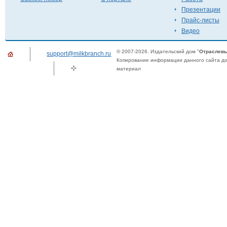
Презентации
Прайс-листы
Видео
© 2007-2026. Издательский дом "
Отраслевы
support@milkbranch.ru
Копирование информации данного сайта доп
материал