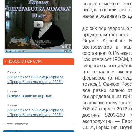
рынка отмечают, чт
экоеде взошли лет п
начала развиваться дв
До сих пор здоровые 
продовольственного р
Organic Agricultur
экопродуктов в на
составляет 0,1% ежег
Как отмечает IFOAM, 
НОВОСТИ ПОРТАЛА
здоровья к российско
что западные экспе
3 августа
Вышел в свет 8-й номер журнала
фермеров (в исслед
«Переработка молока» за 2026 г.
товары). Однако Рос
все равно сильно от
3 июля
О регистрации на портале
обнародованным той 
рынок экопродуктов в
1 июля
$65-67 млрд в 2012-м
Вышел в свет 7-й номер журнала
достичь $200-250 
«Переработка молока» за 2026 г.
экопродукции — Евр
США, Германия, Вели