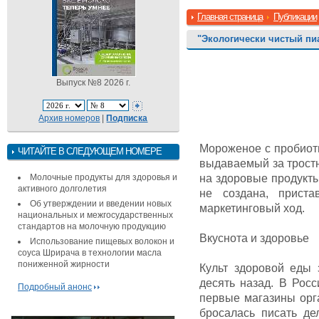
Главная страница
Публикации
"Экологически чистый пи
Выпуск №8 2026 г.
Архив номеров
|
Подписка
Мороженое с пробиот
ЧИТАЙТЕ В СЛЕДУЮЩЕМ НОМЕРЕ
выдаваемый за трост
Молочные продукты для здоровья и
на здоровые продукты
активного долголетия
не создана, прист
Об утверждении и введении новых
маркетинговый ход.
национальных и межгосударственных
стандартов на молочную продукцию
Вкуснота и здоровье
Использование пищевых волокон и
соуса Шрирача в технологии масла
пониженной жирности
Культ здоровой еды
десять назад. В Рос
Подробный анонс
первые магазины орга
бросалась писать де