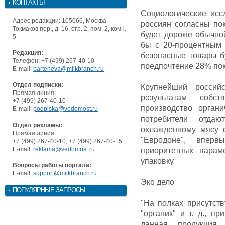
КОНТАКТЫ
Социологические исс
Адрес редакции: 105066, Москва,
россиян согласны по
Токмаков пер., д. 16, стр. 2, пом. 2, комн.
будет дороже обычно
5
бы с 20-процентным
Редакция:
безопасные товары б
Телефон: +7 (499) 267-40-10
предпочтение 28% пок
E-mail:
barteneva@milkbranch.ru
Отдел подписки:
Крупнейший россий
Прямая линия:
результатам собс
+7 (499) 267-40-10
производство орган
E-mail:
podpiska@vedomost.ru
потребители отда
Отдел рекламы:
охлажденному мясу 
Прямая линия:
"Евродоне", впер
+7 (499) 267-40-10, +7 (499) 267-40-15
E-mail:
reklama@vedomost.ru
приоритетных парам
упаковку.
Вопросы работы портала:
E-mail:
support@milkbranch.ru
Эко дело
ПОПУЛЯРНЫЕ ЗАПРОСЫ
"На полках присутств
"органик" и т. д., п
данная продукция 