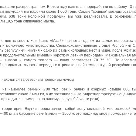
се сами распространяем. В этом году наш план переработки по району - 3 т
гам полугодия мы надоили около 1 000 тонн. Самые "дойные" месяцы остались
ним. 638 тонн молочной продукции мы уже реализовали. В основном, 
али 19,5 тонн сливочного масла.
вою деятельность хозяйство «Маай» является одним из самых непростых 
а и молочного животноводства. Сельскохозяйственные угодья Республики С
ль республики). Якутия - одно из самых холодных мест в мире, после Арктик
ся продолжительным зимним и коротким летним периодами. Максимальная а
 — января и самого теплого — июля составляет 70−75 °C. По абсолю
й продолжительности периода с отрицательной температурой республика н
и находится за северным полярным кругом
 из наиболее речных (700 тыс. рек и речек) и озёрных (свыше 800 ты
оставляет около 2 млн км, а их потенциальные гидроэнергоресурсы оцениваютс
 приходится примерно по одному озеру и 0.8 части реки).
я территория Якутии представляет собой зону сплошной многовековой 
0−400 м, а в бассейне реки Вилюй — 1500 м: это максимальное промерзание 