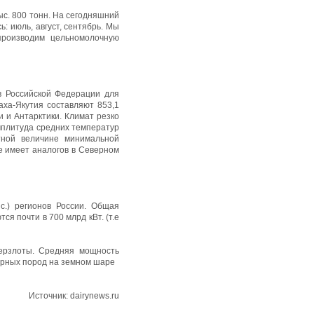
ыс. 800 тонн. На сегодняшний
: июль, август, сентябрь. Мы
производим цельномолочную
в Российской Федерации для
аха-Якутия составляют 853,1
и и Антарктики. Климат резко
мплитуда средних температур
тной величине минимальной
е имеет аналогов в Северном
с.) регионов России. Общая
я почти в 700 млрд кВт. (т.е
мерзлоты. Средняя мощность
горных пород на земном шаре
Источник: dairynews.ru