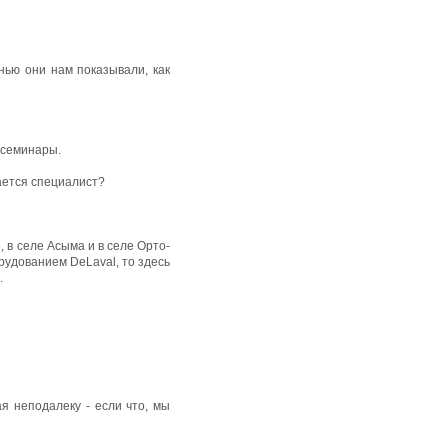
нью они нам показывали, как
 семинары.
вается специалист?
, в селе Асыма и в селе Орто-
рудованием DeLaval, то здесь
.
ая неподалеку - если что, мы