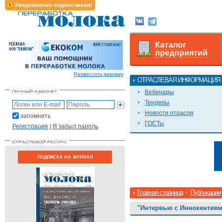
Уведомление подписчикам!
Каталог
предприятий
Разместить рекламу
ОТРАСЛЕВАЯ ИНФОРМАЦИЯ
Вебинары
Тендеры
Новости отрасли
запомнить
ГОСТы
Регистрация
|
Я забыл пароль
ПОДПИСКА НА ЖУРНАЛ
Главная страница
Публикации
"Интервью с Иннокентие