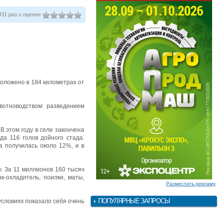
31 раз и оценен
сположено в 184 километрах от
вотноводством: разведением
В этом году в селе закончена
а 116 голов дойного стада.
а получилась около 12%, и в
. За 11 миллионов 160 тысяч
к-охладитель, поилки, маты,
Разместить рекламу
ПОПУЛЯРНЫЕ ЗАПРОСЫ
 условиях показало себя очень