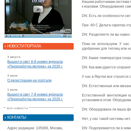
Нашим работникам система п
к коровам. Оборудование сам
DN: Есть ли особенности си
При -60 С Дельта-скрепер от
DN: Разделяете ли вы навоз
Пока не используем. У нас 
НОВОСТИ ПОРТАЛА
удобрение для теплиц или на
3 августа
DN: Какая температура сохра
Вышел в свет 8-й номер журнала
«Переработка молока» за 2026 г.
DN: Как вам удается сохраня
3 июля
У нас в Якутии все строится 
О регистрации на портале
DN: Естественная или механ
1 июля
Вышел в свет 7-й номер журнала
Естественной вентиляции к
«Переработка молока» за 2026 г.
установим в этом. Оборудов
DN: Оборудована ли ваша ф
КОНТАКТЫ
Нет, у нас такой системы нет.
Адрес редакции: 105066, Москва,
DN: Подогреваются ли в зимн