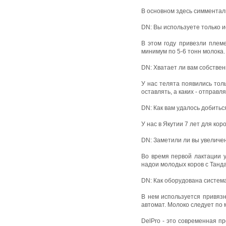
В основном здесь симментал
DN: Вы используете только 
В этом году привезли плем
минимум по 5-6 тонн молока.
DN: Хватает ли вам собстве
У нас телята появились толь
оставлять, а каких - отправля
DN: Как вам удалось добитьс
У нас в Якутии 7 лет для кор
DN: Заметили ли вы увеличе
Во время первой лактации 
надои молодых коров с Танда
DN: Как оборудована систем
В нем используется привязн
автомат. Молоко следует по 
DelPro - это современная п