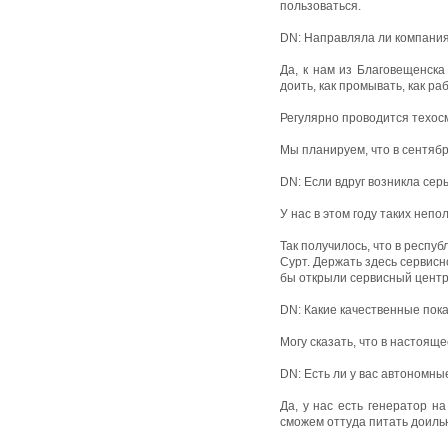
пользоваться.
DN: Направляла ли компания 
Да, к нам из Благовещенска
доить, как промывать, как ра
Регулярно проводится техос
Мы планируем, что в сентяб
DN: Если вдруг возникла сер
У нас в этом году таких непо
Так получилось, что в респуб
Сурт. Держать здесь сервисн
бы открыли сервисный центр
DN: Какие качественные пок
Могу сказать, что в настояще
DN: Есть ли у вас автономны
Да, у нас есть генератор на
сможем оттуда питать доильн