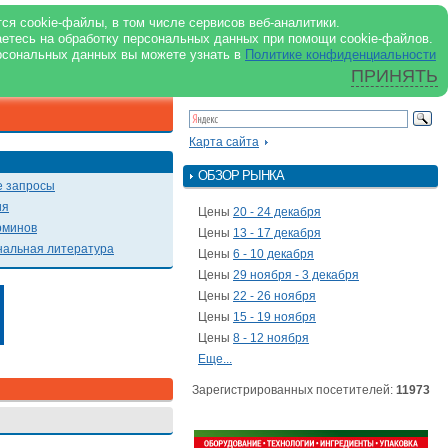
support@milkbranch.ru
ENG
ся cookie-файлы, в том числе сервисов веб-аналитики.
аетесь на обработку персональных данных при помощи cookie-файлов.
Архив номеров
Реклама на портале
Реклама в журнале
О портале
рсональных данных вы можете узнать в
Политике конфиденциальности
ПРИНЯТЬ
ПОИСК ПО ПОРТАЛУ
Презентации
Карта сайта
ОБЗОР РЫНКА
 запросы
ия
Цены
20 - 24 декабря
рминов
Цены
13 - 17 декабря
альная литература
Цены
6 - 10 декабря
Цены
29 ноября - 3 декабря
Цены
22 - 26 ноября
Цены
15 - 19 ноября
Цены
8 - 12 ноября
Еще...
Зарегистрированных посетителей:
11973