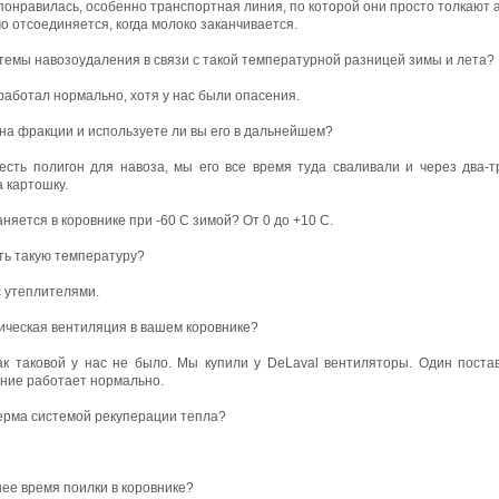
онравилась, особенно транспортная линия, по которой они просто толкают 
о отсоединяется, когда молоко заканчивается.
стемы навозоудаления в связи с такой температурной разницей зимы и лета?
работал нормально, хотя у нас были опасения.
 на фракции и используете ли вы его в дальнейшем?
есть полигон для навоза, мы его все время туда сваливали и через два-т
 картошку.
няется в коровнике при -60 С зимой? От 0 до +10 С.
ть такую температуру?
с утеплителями.
ическая вентиляция в вашем коровнике?
ак таковой у нас не было. Мы купили у DeLaval вентиляторы. Один поста
ание работает нормально.
ерма системой рекуперации тепла?
ее время поилки в коровнике?