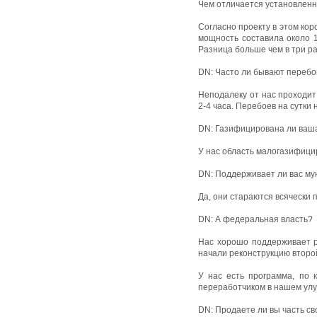
Чем отличается установленно
Согласно проекту в этом ко
мощность составила около 1
Разница больше чем в три ра
DN: Часто ли бывают перебо
Неподалеку от нас проходит
2-4 часа. Перебоев на сутки 
DN: Газифицирована ли ваш
У нас область малогазифицир
DN: Поддерживает ли вас му
Да, они стараются всячески
DN: А федеральная власть?
Нас хорошо поддерживает ре
начали реконструкцию второ
У нас есть программа, по 
переработчиком в нашем улусе
DN: Продаете ли вы часть св