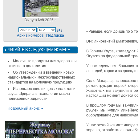
Выпуск №8 2026 г.
«Раньше, если доишь по 5 то
Архив номеров
|
Подписка
DN: Иннокентий Дмитриевич,
ЧИТАЙТЕ В СЛЕДУЮЩЕМ НОМЕРЕ
В Горном Улусе, к западу от
Якутска по федеральной тра
Молочные продукты для здоровья и
активного долголетия
У нас здесь нет больших п
лошадей, коров и звероводст
Об утверждении и введении новых
национальных и межгосударственных
Село Магарас расположено в
стандартов на молочную продукцию
реконструкция первой очер
Использование пищевых волокон и
Животных мы закупили в рес
соуса Шрирача в технологии масла
настоящий момент доится бо
пониженной жирности
В прошлом году мы закупили
Подробный анонс
рублей мы купили линейную 
оборудование для навозоуда
У нас резкий климат: иногда
хорошо, отработало почти бе