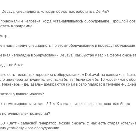
DeLaval специалиста, который обучал вас работать с DelPro?
 приезжали 4 человека, когда устанавливалось оборудование. Прошлой осе
ботать в программе.
мотр.
ре к нам приедут специалисты по этому оборудованию и проведут обучающие
ьезная неполадка в оборудовании DeLaval, как быстро у вас на ферме оказы
ладок не было.
лике есть только три коровника с оборудованием DeLaval: на нашем хозяйстве
ого инженера затруднительно. Если бы тут было хотя бы 10 коровников с обо
. Инженеры «ДеЛаваль» добираются к нам в село Магарас в течение 4-5 дней
азатели у вашего молока?
е время жирность низкая - 3,7-4. К сожалению, я не знаю показателя белка.
е источники электроэнергии?
 50 КВатт - запасной генератор, можно сказать. У нас есть старая котельн
ую установку и все оборудование.