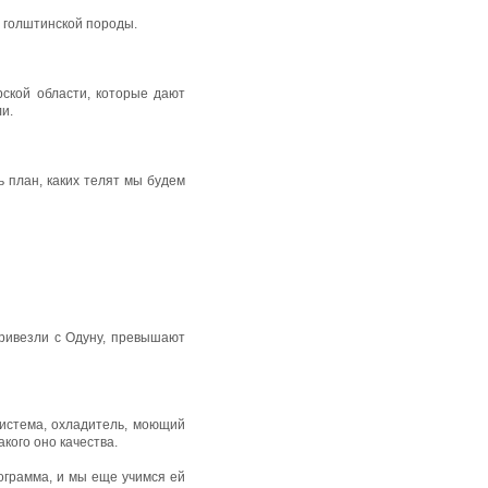
я голштинской породы.
рской области, которые дают
и.
ь план, каких телят мы будем
привезли с Одуну, превышают
система, охладитель, моющий
кого оно качества.
рограмма, и мы еще учимся ей