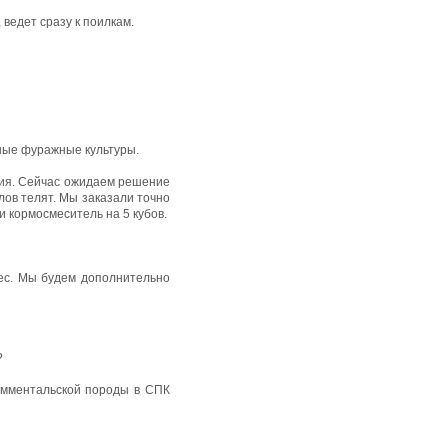
 ведет сразу к поилкам.
чные фуражные культуры.
ания. Сейчас ожидаем решение
лов телят. Мы заказали точно
и кормосмеситель на 5 кубов.
овес. Мы будем дополнительно
?
имментальской породы в СПК