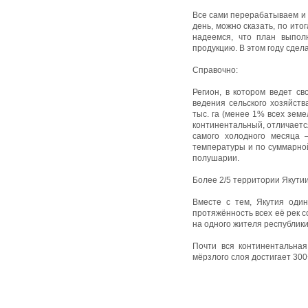
Все сами перерабатываем и в
день, можно сказать, по ито
надеемся, что план выпол
продукцию. В этом году сдел
Справочно:
Регион, в котором ведет с
ведения сельского хозяйств
тыс. га (менее 1% всех земе
континентальный, отличает
самого холодного месяца
температуры и по суммарно
полушарии.
Более 2/5 территории Якути
Вместе с тем, Якутия один
протяжённость всех её рек с
на одного жителя республики
Почти вся континентальна
мёрзлого слоя достигает 30