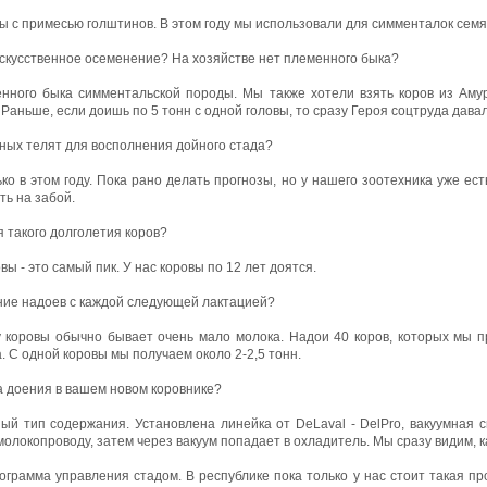
ы с примесью голштинов. В этом году мы использовали для симменталок сем
искусственное осеменение? На хозяйстве нет племенного быка?
енного быка симментальской породы. Мы также хотели взять коров из Аму
 Раньше, если доишь по 5 тонн с одной головы, то сразу Героя соцтруда давал
нных телят для восполнения дойного стада?
ко в этом году. Пока рано делать прогнозы, но у нашего зоотехника уже ест
ть на забой.
я такого долголетия коров?
овы - это самый пик. У нас коровы по 12 лет доятся.
ние надоев с каждой следующей лактацией?
у коровы обычно бывает очень мало молока. Надои 40 коров, которых мы 
. С одной коровы мы получаем около 2-2,5 тонн.
а доения в вашем новом коровнике?
ый тип содержания. Установлена линейка от DeLaval - DelPro, вакуумная 
молокопроводу, затем через вакуум попадает в охладитель. Мы сразу видим, ка
рограмма управления стадом. В республике пока только у нас стоит такая п