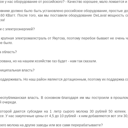
е у нас оборудование от российского? - Качество хорошее, мало ломается и
ровнике должно было быть установлено российское оборудование, простые д
60 КВатт. После того, как мы поставили оборудование DeLaval мощность с
за!
и с электроэнергией?
 крупная электромагистраль от Якутска, поэтому перебои бывают не очень ч
не было.
а область?
ована, но на нашем хозяйстве газ будет - нам так сказали.
ниципальная власть?
 поддерживать. Но наш район является дотационным, поэтому их поддержка с
спубликанская власть. В основном благодаря им мы построили в прошлом 
й очереди.
которой даются субсидии на 1 литр сырого молока 30 рублей 50 копеек
. У нас закупочные цены от 4,5 до 10 рублей - к ним добавляются вот эти 30
оего молока на другие заводы или все сами перерабатываете?