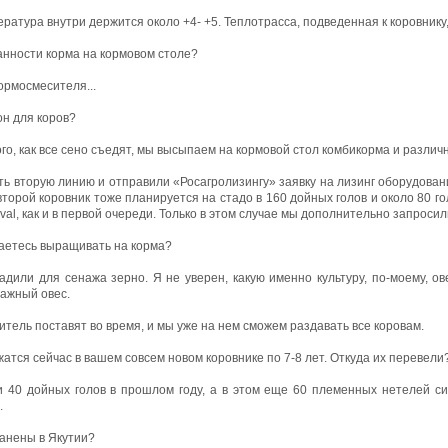
ратура внутри держится около +4- +5. Теплотрасса, подведенная к коровнику,
анности корма на кормовом столе?
кормосмесителя...
он для коров?
го, как все сено съедят, мы высыпаем на кормовой стол комбикорма и разли
ить вторую линию и отправили «Росагролизингу» заявку на лизинг оборудов
второй коровник тоже планируется на стадо в 160 дойных голов и около 80 го
al, как и в первой очереди. Только в этом случае мы дополнительно запросил
раетесь выращивать на корма?
садили для сенажа зерно. Я не уверен, какую именно культуру, по-моему, 
ражный овес.
тель поставят во время, и мы уже на нем сможем раздавать все коровам.
атся сейчас в вашем совсем новом коровнике по 7-8 лет. Откуда их перевели
и 40 дойных голов в прошлом году, а в этом еще 60 племенных нетелей с
.
анены в Якутии?