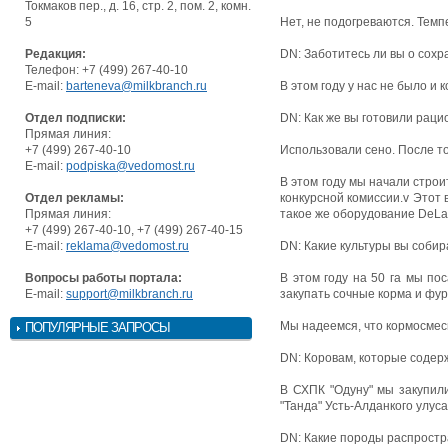
Токмаков пер., д. 16, стр. 2, пом. 2, комн.
5
Нет, не подогреваются. Темпе
Редакция:
DN: Заботитесь ли вы о сохр
Телефон: +7 (499) 267-40-10
E-mail:
barteneva@milkbranch.ru
В этом году у нас не было и 
Отдел подписки:
DN: Как же вы готовили раци
Прямая линия:
+7 (499) 267-40-10
Использовали сено. После то
E-mail:
podpiska@vedomost.ru
В этом году мы начали стро
Отдел рекламы:
конкурсной комиссии.v Этот 
Прямая линия:
такое же оборудование DeLav
+7 (499) 267-40-10, +7 (499) 267-40-15
E-mail:
reklama@vedomost.ru
DN: Какие культуры вы соби
Вопросы работы портала:
В этом году на 50 га мы по
E-mail:
support@milkbranch.ru
закупать сочные корма и фу
Мы надеемся, что кормосмеси
ПОПУЛЯРНЫЕ ЗАПРОСЫ
DN: Коровам, которые содерж
В СХПК "Одуну" мы закупил
"Танда" Усть-Алданкого улуса
DN: Какие породы распростр