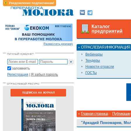
Уведомление подписчикам!
Каталог
предприятий
Разместить рекламу
ОТРАСЛЕВАЯ ИНФОРМАЦИЯ
Вебинары
Тендеры
Новости отрасли
запомнить
ГОСТы
Регистрация
|
Я забыл пароль
ПОДПИСКА НА ЖУРНАЛ
Главная страница
Публикации
"Аркадий Пономарев, Мол