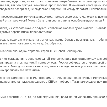
ачка под удар попадут не только конечные потребители, но и сами произво
ы так, как это диктует экономика производства. В конечном итоге цены все
зводители разорятся, не выдержав напряжения между молотом и наковальне
 новозеландских молочных продуктов, прежде всего сухого молока и сливочно
лей этих продуктов? Может быть, они смогут занять освободившуюся нишу?
лока, из которого можно получить сливочное масло и сухое молоко. Сначала 
ждать о перспективах переработчиков.
овара, надо затаскивать на рынок как можно больше поставщиков, чтобы 
и все равно повысится, но не до безобразия.
анию зоны свободной торговли стран ТС с Новой Зеландией?
 и от соглашения о зоне свободной торговли, надо извлекать пользу для се
ать правила игры на нем. К примеру, если Россия собирается открыть свой 
го шага. Методом квотирования создаются определенные условия для разви
ьно прописать все механизмы.
вляются самодостаточными странами с точки зрения обеспечения молочным
 на поставку канадских продуктов в США и наоборот. Так и нам следует изучи
рамме развития АПК, то, по вашему мнению, реально ли увеличить производс