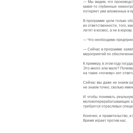
— Мы видим, что производ­с
какие-то глубинные неконтр
потеряет уже вложенные в п
В программе цели только об
их ответственности, того, к
летят в космос, а не в корову.
— Что необходимо предприня
— Сейчас в программе заявле
мероприятий по обеспечению
К примеру, в этом году госу
Это много или мало? Почему 
на такие «почему» нет ответ
Сейчас мы даже не знаем ра
не знаем точно, сколько име
И чтобы понимать реальную
молокоперерабатывающих заво
требуется отраслевых специ
Конечно, и правительство, 
Время играет против нас.