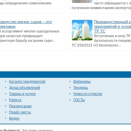
ды определения соматических
часто обращаются с 
получении комментариев экспертов 
зводство мягких сыров – это
Производственный к
пективно
предприятий в усло
ТР ТС
й ассортимент многих сыродельных
дов зачастую превращает
Вступление в силу ТР
урентную борьбу на рынке сыро...
безопасности пищево
ТС 033/2013 «О безопаснос...
Каталог предприятий
Вебинары
Доска объявлений
Тендеры
Товары и услуги
Новости отрасли
Работа
ГОСТы
Презентации
Прайс-листы
Видео
е Ведомости
". Все права защищены