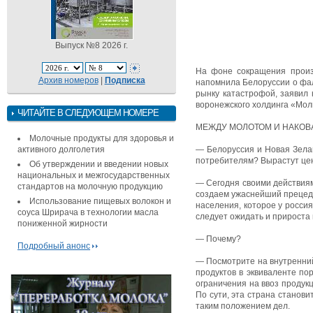
Выпуск №8 2026 г.
На фоне сокращения произв
Архив номеров
|
Подписка
напомнила Белоруссии о фал
рынку катастрофой, заявил
воронежского холдинга «М
ЧИТАЙТЕ В СЛЕДУЮЩЕМ НОМЕРЕ
МЕЖДУ МОЛОТОМ И НАКОВ
Молочные продукты для здоровья и
активного долголетия
— Белоруссия и Новая Зела
потребителям? Вырастут це
Об утверждении и введении новых
национальных и межгосударственных
— Сегодня своими действиям
стандартов на молочную продукцию
создаем ужаснейший прецеде
Использование пищевых волокон и
населения, которое у росси
соуса Шрирача в технологии масла
следует ожидать и прироста 
пониженной жирности
— Почему?
Подробный анонс
— Посмотрите на внутренний
продуктов в эквиваленте по
ограничения на ввоз продук
По сути, эта страна станов
таким положением дел.