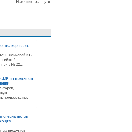
Источник: rbcdaily.ru
ества коровьего
ье Е. Домчевой и В.
ссийской
ной в № 22...
 СМК на молочном
мации
акторов,
окую
ть производства,
ы специалистов
вающих
ных продуктов