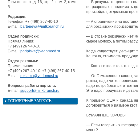
Токмаков пер., д. 16, стр. 2, пом. 2, комн.
— В результате ценового ск
5
не разрешают поднимать цен
произойдет, отдельные прои
Редакция:
Телефон: +7 (499) 267-40-10
— А ограничение на поставки
E-mail:
barteneva@milkbranch.ru
для российских производите
Отдел подписки:
— В стране физически нет мо
Прямая линия:
сырое молоко, а потом рассу
+7 (499) 267-40-10
E-mail:
podpiska@vedomost.ru
Когда существует дефицит т
Конечно, стоимость продукци
Отдел рекламы:
Прямая линия:
— Как вы относитесь к созд
+7 (499) 267-40-10, +7 (499) 267-40-15
E-mail:
reklama@vedomost.ru
— От Таможенного союза, как
рынка, надо четко прописыв
Вопросы работы портала:
надо потребовать и ответно
E-mail:
support@milkbranch.ru
Это надо продумать и детал
К примеру, США и Канада я
ПОПУЛЯРНЫЕ ЗАПРОСЫ
договориться о размере квот
БУМАЖНЫЕ КОРОВЫ
— Если говорить о гос­прог
млн т?