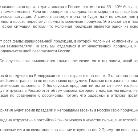
и сезонностью производства молока в России: летом его на 35—40% больше,
в зимние месяцы. Если не предпринять кардинальные меры, то на российск
ческая ситуация. И самое главное, что она не будет, да и не сможет конт
пности просто перестанут покупать молочные продукты. Это скажется в том
ическая ситуация, потому что молочная продукция является одной из осн
нет рост фальсифицированной продукции, в которой молочные компоненты 
и заменителями. То есть мы отдалимся и от качественной продукции, и 
родовольственной безопасности России.
елоруссии пока выдвигаются только претензии, хотя мы знаем, какой ко
овой продукции из Белоруссии сильно отразится на ценах. Эта страна пр
опейские страны она не повезет свою продукцию. Годовые контракты по пост
актические исполнены. У белорусских предприятий остается некий излише
ут отгружать в Россию этот объем сырьем, которого у нас, как мы видим, не
зкая по сравнению с российским, потому что задержки в отгрузке гро
.
приятия будут всеми правдами и неправдами ввозить в Россию свою продукци
ждена отгружать на российский рынок молоко в качестве сырья, а не готовой 
ь торговые сети на возможное повышение отпускных цен? Примут ли они нов