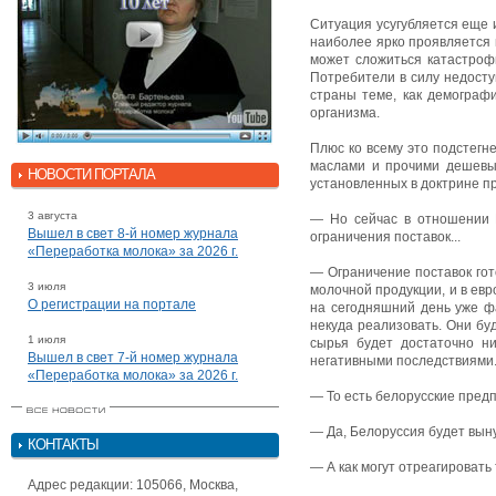
Ситуация усугубляется еще 
наиболее ярко проявляется 
может сложиться катастрофи
Потребители в силу недосту
страны теме, как демограф
организма.
Плюс ко всему это подстег
маслами и прочими дешевым
НОВОСТИ ПОРТАЛА
установленных в доктрине п
3 августа
— Но сейчас в отношении Б
Вышел в свет 8-й номер журнала
ограничения поставок...
«Переработка молока» за 2026 г.
— Ограничение поставок гот
3 июля
молочной продукции, и в евр
О регистрации на портале
на сегодняшний день уже ф
некуда реализовать. Они буд
1 июля
сырья будет достаточно ни
Вышел в свет 7-й номер журнала
негативными последствиями
«Переработка молока» за 2026 г.
— То есть белорусские пред
— Да, Белоруссия будет выну
КОНТАКТЫ
— А как могут отреагироват
Адрес редакции: 105066, Москва,