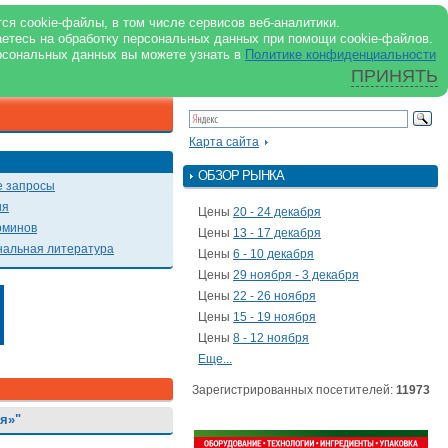
support@milkbranch.ru
ENG
ся cookie-файлы, в том числе сервисов веб-аналитики.
аетесь на обработку персональных данных при помощи cookie-файлов.
Архив номеров
Реклама на портале
Реклама в журнале
О портале
рсональных данных вы можете узнать в
Политике конфиденциальности
ПРИНЯТЬ
ПОИСК ПО ПОРТАЛУ
Презентации
Карта сайта
ОБЗОР РЫНКА
 запросы
ия
Цены
20 - 24 декабря
рминов
Цены
13 - 17 декабря
альная литература
Цены
6 - 10 декабря
Цены
29 ноября - 3 декабря
Цены
22 - 26 ноября
Цены
15 - 19 ноября
Цены
8 - 12 ноября
Еще...
Зарегистрированных посетителей:
11973
я»"