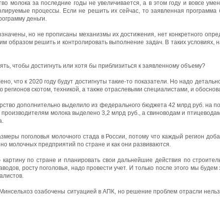
тво молока за последние годы не увеличивается, а в этом году и вовсе уме
олируемые процессы. Если не решить их сейчас, то заявленная программа б
рограмму деньги.
означены, но не прописаны механизмы их достижения, нет конкретного опре
аким образом решить и контролировать выполнение задач. В таких условиях, н
ть, чтобы достигнуть или хотя бы приблизиться к заявленному объему?
но, что к 2020 году будут достигнуты такие-то показатели. Но надо деталь
 регионов скотом, техникой, а также отраслевыми специалистами, и обоснов
дарство дополнительно выделило из федерального бюджета 42 млрд руб. на по
производителям молока выделено 3,2 млрд руб., а свиноводам и птицеводам 
а.
змеры поголовья молочного стада в России, потому что каждый регион доб
нно молочных предприятий по стране и как они развиваются.
 картину по стране и планировать свои дальнейшие действия по строител
дов, росту поголовья, надо провести учет. И только после этого мы будем з
алистов.
и Минсельхоз озабочены ситуацией в АПК, но решение проблем отрасли нельз