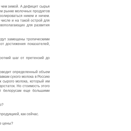
 чем зимой. А дефицит сырья
ом рынке молочных продуктов
ролироваться никем и ничем.
 числе и на такой острой для
овополагающих для развития
будут замещены тропическими
от достижения показателей,
роткий шаг от претензий до
оизводит определенный объем
авкам сухого молока в Россию
к сырого молока, который им
достаток. Но стоимость этого
зят белорусам еще большими
ю?
продукцией, как сейчас.
ые цены?