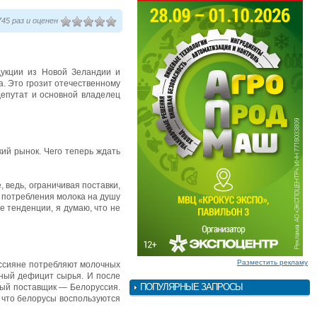
45 раз и оценен
дукции из Новой Зеландии и
. Это грозит отечественному
епутат и основной владелец
ий рынок. Чего теперь ждать
 ведь, ограничивая поставки,
 потребления молока на душу
е тенденции, я думаю, что не
Разместить рекламу
россияне потребляют молочных
тный дефицит сырья. И после
ПОПУЛЯРНЫЕ ЗАПРОСЫ
ный поставщик — Белоруссия.
, что белорусы воспользуются