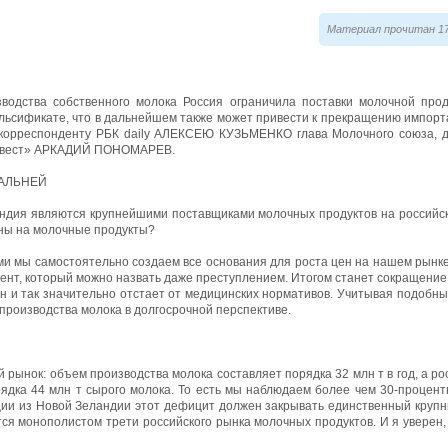
Материал прочитан 17
одства собственного молока Россия ограничила поставки молочной про
ьсификате, что в дальнейшем также может привести к прекращению импорта
 корреспонденту РБК daily АЛЕКСЕЮ КУЗЬМЕНКО глава Молочного союза, д
олвест» АРКАДИЙ ПОНОМАРЕВ.
АЛЬНЕЙ
ндия являются крупнейшими поставщиками молочных продуктов на российск
ны на молочные продукты?
и мы самостоятельно создаем все основания для роста цен на нашем рынке,
нт, который можно назвать даже преступлением. Итогом станет сокращение
ян и так значительно отстает от медицинских нормативов. Учитывая подобны
производства молока в долгосрочной перспективе.
 рынок: объем производства молока составляет порядка 32 млн т в год, а 
рядка 44 млн т сырого молока. То есть мы наблюдаем более чем 30-процен
ции из Новой Зеландии этот дефицит должен закрывать единственный круп
ится монополистом трети российского рынка молочных продуктов. И я уверен