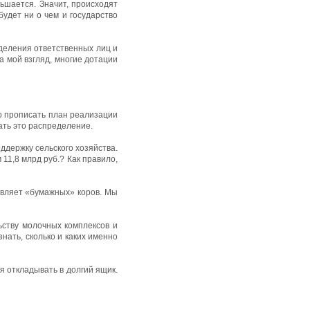
ньшается. Значит, происходят
удет ни о чем и государство
деления ответ­ственных лиц и
а мой взгляд, многие дотации
но прописать план реализации
ать это распределение.
ддержку сельского хозяйства.
11,8 млрд руб.? Как правило,
авляет «бумажных» коров. Мы
ьству молочных комплексов и
нать, сколько и каких именно
я откладывать в долгий ящик.