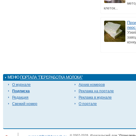
мето
клеток...
Прои
перс
Узки
заво
конк
МЕНЮ
ПОРТАЛА "ПЕРЕРАБОТКА МОЛОКА"
О журнале
Архив номеров
Подписка
Реклама на портале
Редакция
Реклама в журнале
Свежий номер
О портале
© 2007-2026. Издательский дом "
Отраслевы