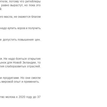
дители, потому что ритейлеры
 равно вырастут, но пока это
й.
го масла, не окажется благом
надо купить коров и получить
не допустить повышения цен.
бя. Не надо бояться открытия
рынок для Новой Зеландии, то
тия слаборазвитых отраслей.
и продуктами. Но они смогли
ть мировой опыт и применить.
тво молока к 2020 году до 37