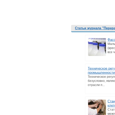
Статьи журнала "Перер
Фасо
Малы
(кре
все 
Техническое рег
промышленности.
Техническое регу
безусловно, явля
отрасли п...
Стан
клет
Стат
межг