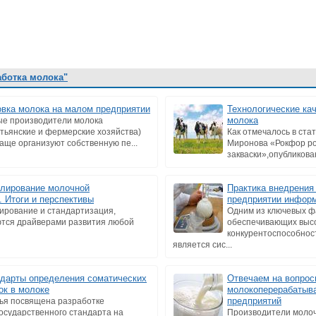
аботка молока"
вка молока на малом предприятии
Технологические кач
молока
е производители молока
стьянские и фермерские хозяйства)
Как отмечалось в стат
чаще организуют собственную пе...
Миронова «Рокфор ро
закваски»,опубликован
улирование молочной
Практика внедрения
 Итоги и перспективы
предприятии инфор
лирование и стандартизация,
Одним из ключевых ф
ются драйверами развития любой
обеспечивающих выс
конкурентоспособнос
является сис...
дарты определения соматических
Отвечаем на вопрос
ок в молоке
молокоперерабаты
предприятий
ья посвящена разработке
осударственного стандарта на
Производители молоч