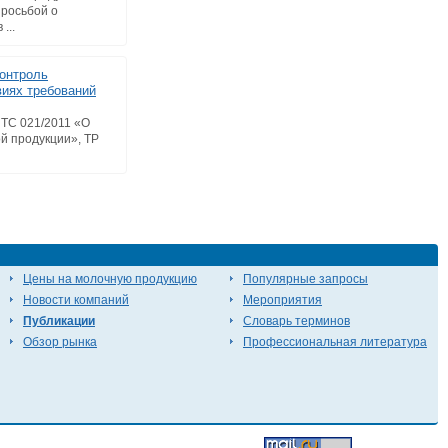
просьбой о
...
онтроль
виях требований
 ТС 021/2011 «О
й продукции», ТР
Цены на молочную продукцию
Популярные запросы
Новости компаний
Мероприятия
Публикации
Словарь терминов
Обзор рынка
Профессиональная литература