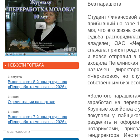
Без парашюта
Студент Финансовой 
прибывший на заре 19
мог, что его жизнь о
судьба распорядилас
владелец ОАО «Чер
сначала принял родств
и вовсе отправил в 
входила Петелинская
НОВОСТИ ПОРТАЛА
назначен директор
«Черкизово», но спу
3 августа
Вышел в свет 8-й номер журнала
собственным бизнесо
«Переработка молока» за 2026 г.
«Золотого парашюта»
3 июля
О регистрации на портале
заработал на перепр
Крупные хозяйства с 
1 июля
покупали у пайщиков
Вышел в свет 7-й номер журнала
разделить и оформи
«Переработка молока» за 2026 г.
нотариусами, прис
гендиректора Инсти