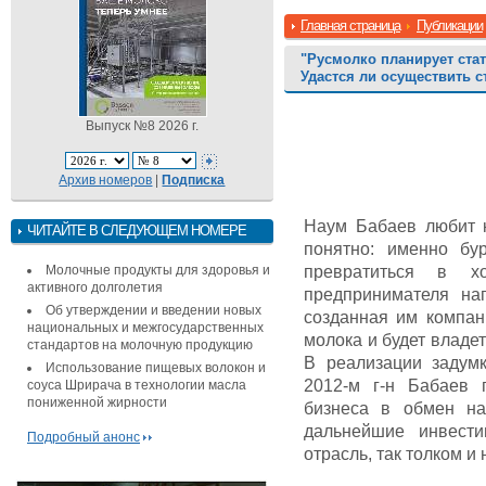
Главная страница
Публикации
"Русмолко планирует ста
Удастся ли осуществить 
Выпуск №8 2026 г.
Архив номеров
|
Подписка
Наум Бабаев любит к
ЧИТАЙТЕ В СЛЕДУЮЩЕМ НОМЕРЕ
понятно: именно бу
Молочные продукты для здоровья и
превратиться в х
активного долголетия
предпринимателя на
Об утверждении и введении новых
созданная им компан
национальных и межгосударственных
молока и будет владет
стандартов на молочную продукцию
В реализации задум
Использование пищевых волокон и
2012-м г-н Бабаев п
соуса Шрирача в технологии масла
пониженной жирности
бизнеса в обмен н
дальнейшие инвести
Подробный анонс
отрасль, так толком и