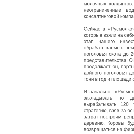
молочных холдингов
неограниченные во
консалтинговой компан
Сейчас в «Русмолко»
которые взяли на себ
этап нашего инвес
обрабатываемых зем
поголовья скота до 2
представительства O
продолжает он, парт
дойного поголовья до
тонн в год и площади 
Изначально «Русмол
закладывать по д
вырабатывать 120 
стратегию, взяв за о
затрат построим реп
деревню. Коровы бу
возвращаться на ферм