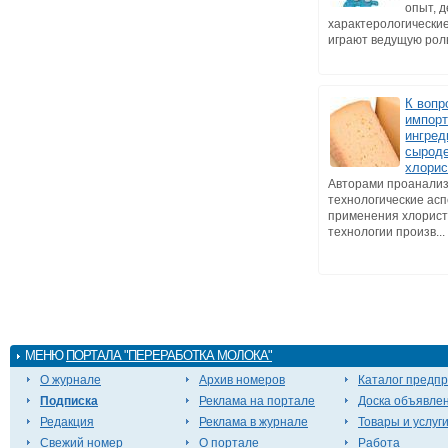
опыт, 
характерологически
играют ведущую роль 
К вопр
импор
ингред
сырод
хлорис
Авторами проанали
технологические ас
применения хлорист
технологии произв...
МЕНЮ
ПОРТАЛА "ПЕРЕРАБОТКА МОЛОКА"
О журнале
Архив номеров
Каталог предп
Подписка
Реклама на портале
Доска объявле
Редакция
Реклама в журнале
Товары и услуг
Свежий номер
О портале
Работа