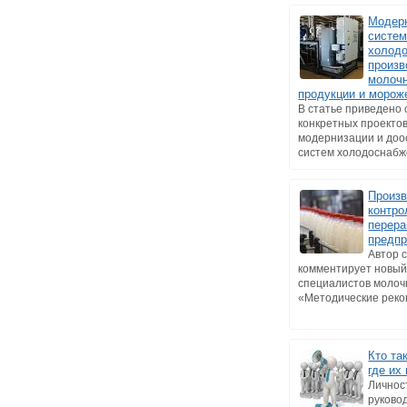
Модер
систе
холод
произв
молоч
продукции и морож
В статье приведено
конкретных проекто
модернизации и до
систем холодоснабже
Произ
контро
перер
предпр
Автор 
комментирует новый
специалистов молоч
«Методические реком
Кто та
где их
Личнос
руковод