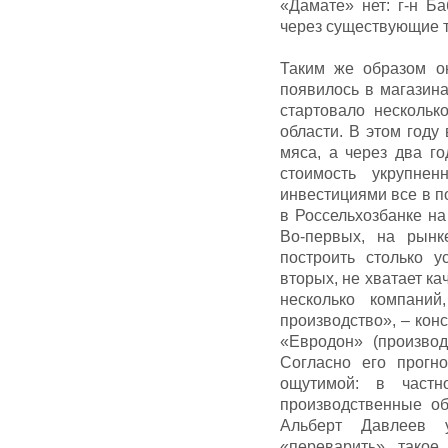
«Дамате» нет: г-н Б
через существующие т
Таким же образом о
появилось в магазин
стартовало нескольк
области. В этом году
мяса, а через два го
стоимость укрупне
инвестициями все в п
в Россельхозбанке н
Во-первых, на рынк
построить столько у
вторых, не хватает ка
несколько компани
производство», – кон
«Евродон» (произво
Согласно его прогно
ощутимой: в част
производственные о
Альберт Давлеев 
«переварить» такое