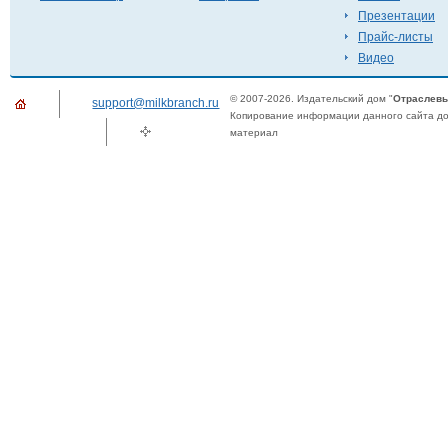
Презентации
Прайс-листы
Видео
© 2007-2026. Издательский дом "
Отраслевы
support@milkbranch.ru
Копирование информации данного сайта доп
материал