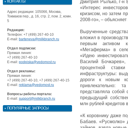
КОНТАКТЫ
Дмитрия Рылько, г-н 
«Интерес инвесторо
Адрес редакции: 105066, Москва,
кризисом, но затем п
Токмаков пер., д. 16, стр. 2, пом. 2, комн.
2008-го», – объясняет 
5
Редакция:
Вырученные средства
Телефон: +7 (499) 267-40-10
вложил в производств
E-mail:
barteneva@milkbranch.ru
первым активом к
Отдел подписки:
«Мегаферма» в селе
Прямая линия:
«Идею инвестироват
+7 (499) 267-40-10
Василий Бочкарев», 
E-mail:
podpiska@vedomost.ru
процентной ставк
Отдел рекламы:
инфраструктуры: выд
Прямая линия:
дороги к новым ко
+7 (499) 267-40-10, +7 (499) 267-40-15
E-mail:
reklama@vedomost.ru
привлекательно: 
представляла собой 
Вопросы работы портала:
предыдущий собстве
E-mail:
support@milkbranch.ru
млн рублей кредитов 
ПОПУЛЯРНЫЕ ЗАПРОСЫ
«К коровнику даже п
Бабаев. «Русмолко» 
займов, взяла новые