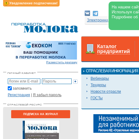
Уведомление подписчикам!
На нашем сайт
Используя сай
Подробнее об
Электронная версия журнал
Каталог
предприятий
Разместить рекламу
ОТРАСЛЕВАЯ ИНФОРМАЦИЯ
Вебинары
Тендеры
запомнить
Новости отрасли
Регистрация
|
Я забыл пароль
ГОСТы
ПОДПИСКА НА ЖУРНАЛ