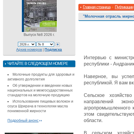
Главная страница
Публикации
"Молочная отрасль мирно
Выпуск №8 2026 г.
Архив номеров
|
Подписка
Интервью с министро
ЧИТАЙТЕ В СЛЕДУЮЩЕМ НОМЕРЕ
республики - Андрани
Молочные продукты для здоровья и
Наверное, вы успе
активного долголетия
республикой. Я вам вк
Об утверждении и введении новых
национальных и межгосударственных
Сельское хозяйств
стандартов на молочную продукцию
направлений экон
Использование пищевых волокон и
соуса Шрирача в технологии масла
агропромышленного к
пониженной жирности
этом свидетельству
области.
Подробный анонс
В сельском хозяйс