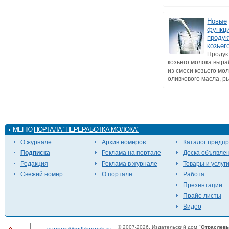
Новые
функц
продук
козьег
Продук
козьего молока выр
из смеси козьего мол
оливкового масла, ры
МЕНЮ
ПОРТАЛА "ПЕРЕРАБОТКА МОЛОКА"
О журнале
Архив номеров
Каталог предп
Подписка
Реклама на портале
Доска объявле
Редакция
Реклама в журнале
Товары и услуг
Свежий номер
О портале
Работа
Презентации
Прайс-листы
Видео
© 2007-2026. Издательский дом "
Отраслевы