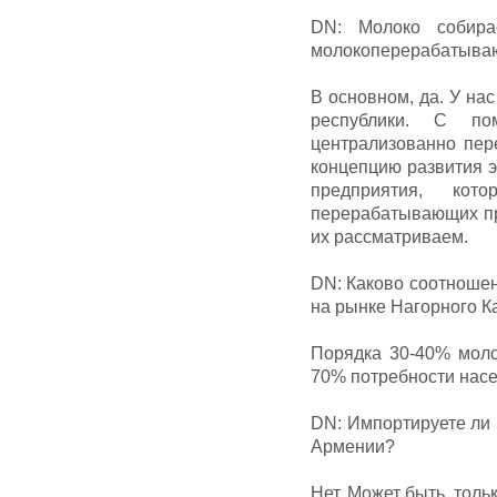
DN: Молоко собира
молокоперерабатыва
В основном, да. У на
республики. С по
централизованно пер
концепцию развития э
предприятия, ко
перерабатывающих пр
их рассматриваем.
DN: Каково соотноше
на рынке Нагорного К
Порядка 30-40% моло
70% потребности нас
DN: Импортируете ли 
Армении?
Нет. Может быть, толь