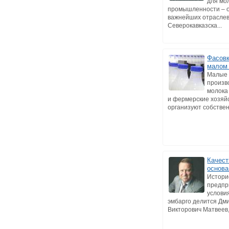
для мо
промышленности – о
важнейших отраслев
Северокавказска...
Фасовк
малом
Малые
произв
молока
и фермерские хозяйс
организуют собствен
Качест
основа
Истори
предпр
услови
эмбарго делится Дм
Викторович Матвеев, 