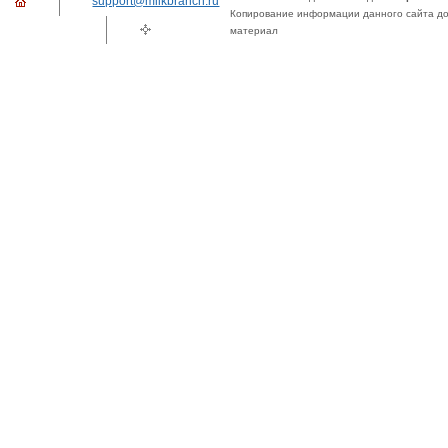
support@milkbranch.ru
Копирование информации данного сайта доп
материал