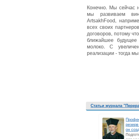
Конечно. Мы сейчас 
мы развиваем вин
ArtsakhFood, наприм
всех своих партнеро
договоров, потому чт
ближайшее будущее 
молоко. С увеличе
реализации - тогда м
Статьи журнала "Перер
Профе
резерв
он соз
Подгот