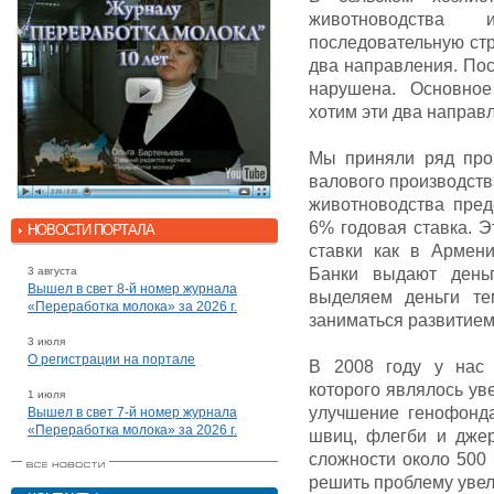
животноводства
последовательную стр
два направления. Пос
нарушена. Основное
хотим эти два направ
Мы приняли ряд про
валового производств
животноводства пред
6% годовая ставка. Э
НОВОСТИ ПОРТАЛА
ставки как в Армени
3 августа
Банки выдают день
Вышел в свет 8-й номер журнала
выделяем деньги те
«Переработка молока» за 2026 г.
заниматься развитием
3 июля
О регистрации на портале
В 2008 году у нас 
которого являлось ув
1 июля
улучшение генофонда
Вышел в свет 7-й номер журнала
«Переработка молока» за 2026 г.
швиц, флегби и дже
сложности около 500
решить проблему увел