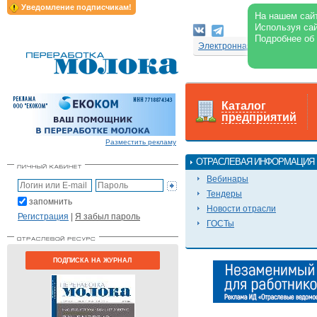
Уведомление подписчикам!
На нашем сайт
Используя сай
Подробнее об
Электронная версия журнал
Каталог
предприятий
Разместить рекламу
ОТРАСЛЕВАЯ ИНФОРМАЦИЯ
Вебинары
Тендеры
запомнить
Новости отрасли
Регистрация
|
Я забыл пароль
ГОСТы
ПОДПИСКА НА ЖУРНАЛ