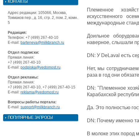
КОНТАКТЫ
Племенное хозяйс
Адрес редакции: 105066, Москва,
искусственного осе
Токмаков пер., д. 16, стр. 2, пом. 2, комн.
международные станд
5
Редакция:
Доильное оборудова
Телефон: +7 (499) 267-40-10
наверное, слышали пр
E-mail:
barteneva@milkbranch.ru
Отдел подписки:
DN: У DeLaval есть с
Прямая линия:
+7 (499) 267-40-10
E-mail:
podpiska@vedomost.ru
Нет, мы сотрудничаем
раза в год они обязат
Отдел рекламы:
Прямая линия:
+7 (499) 267-40-10, +7 (499) 267-40-15
DN: "Племенное хозяй
E-mail:
reklama@vedomost.ru
Карабахской республи
Вопросы работы портала:
E-mail:
support@milkbranch.ru
Да. Это полностью го
ПОПУЛЯРНЫЕ ЗАПРОСЫ
DN: Почему именно та
В молоке этих пород м