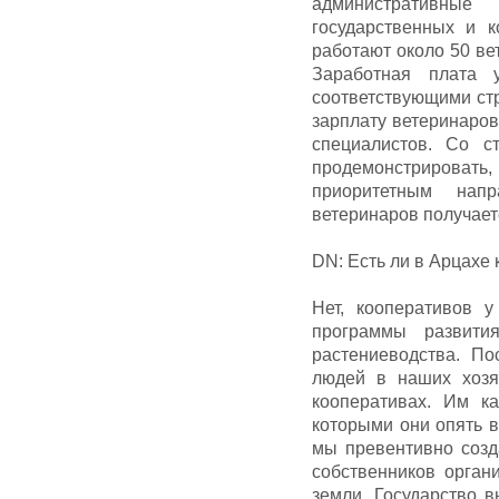
административные
государственных и к
работают около 50 ве
Заработная плата
соответствующими стр
зарплату ветеринаров
специалистов. Со с
продемонстрировать
приоритетным нап
ветеринаров получает
DN: Есть ли в Арцахе
Нет, кооперативов 
программы развити
растениеводства. По
людей в наших хозя
кооперативах. Им ка
которыми они опять в
мы превентивно созд
собственников орган
земли. Государство в