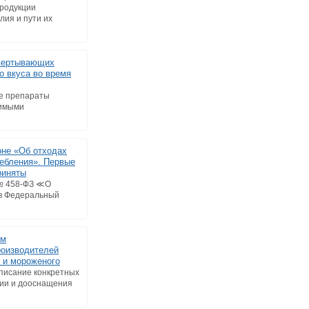
родукции
лия и пути их
вертывающих
о вкуса во время
е препараты
димыми
не «Об отходах
ребления». Первые
риняты
№ 458-ФЗ ≪О
в Федеральный
ем
роизводителей
 и мороженого
описание конкретных
ии и дооснащения