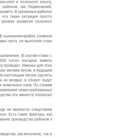
ересного и полезного опыта,
 районов, как Людиновский,
 развито. В указанных районах
 что такая ситуация просто
уровню развития сельского
. В нынешнем крайне сложном
вье скота, не выполнен план
азначения. В соответствии с
500 тысяч гектаров земель
ю) проводят. Именно для этих
ших мелким лесом, в будущем
сли настоящим лесом, одолеть
 их возврат в оборот будут
х земельных паев. По словам
оформления невостребованных
едства эти министр попросил
оду не являются следствием
сит. Есть такие факторы, как
мание руководства районов к
водство, как молочное, так и