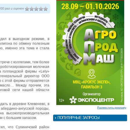
30 раз и оценен
одил в выездном режиме, в
полигона по обмену полезным
но, именно эта тема и стала
рече с коллегами, тем более
а роботизированная молочная
а голландской фирмы «Lely»
 генеральный директор ООО
о с этой фермы отправляется
 масло… Между прочим, эта
рговой сети нашей области
дать в деревне Клевенево, в
Разместить рекламу
 абердино-ангусской породы,
на высокопроизводительная
ПОПУЛЯРНЫЕ ЗАПРОСЫ
ми с большим запасом.
ил, что Сухиничский район