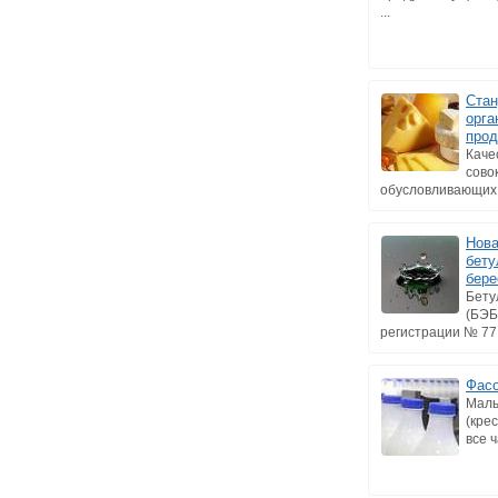
...
Стан
орга
прод
Каче
сово
обусловливающих е
Нова
бету
бере
Бету
(БЭБ
регистрации № 77.9
Фасо
Малы
(кре
все 