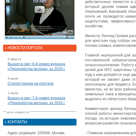
действительно является в 
который другим главам адм
Ульяновский, Кировский, Изн
почти не проводится никак
недопустима, эффективнос
хозяйства.
Министр Леонид Громов расс
для крестьян году собран н
посева озимых, компенсиров
НОВОСТИ ПОРТАЛА
Главной нерешенной для агр
3 августа
поставленной губернаторо
Вышел в свет 8-й номер журнала
сельхозназначения. Работу 
«Переработка молока» за 2026 г.
целей для МТС закуплены тр
году к ним добавятся еще дв
3 июля
который не сможет даже эт
О регистрации на портале
непосильны для бюджета. Е
министра, не во всех район
1 июля
земельных паев в муниципа
Вышел в свет 7-й номер журнала
выделить из областного бюд
«Переработка молока» за 2026 г.
Комментируя доклад Леонид
плохой работы министерства:
погода, на которую невозмо
КОНТАКТЫ
вопросам развития сельского
Адрес редакции: 105066, Москва,
- Главным направлением для