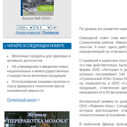
Выпуск №8 2026 г.
По уровню его развития оце
Архив номеров
|
Подписка
Очередной совет глав мес
Сухиничском районе. Именн
ЧИТАЙТЕ В СЛЕДУЮЩЕМ НОМЕРЕ
опытом. А опыт здесь дейс
определяющей на этом выезд
Молочные продукты для здоровья и
активного долголетия
Старейший и наиболее опытн
что ему действительно было
Об утверждении и введении новых
ферма ООО «Леспуар» в дер
национальных и межгосударственных
успешно обслуживают 140 
стандартов на молочную продукцию
«Сухиничский АПК» Елена Ло
Использование пищевых волокон и
на переработку в ООО «СА
соуса Шрирача в технологии масла
продукция, отмеченная ди
пониженной жирности
направляется в 50 московски
Подробный анонс
Интересный пример по разв
ООО «Рефлекс-Агро». Сегодн
которые круглогодично от
сельхозтехника (в основном
В районном Дворце культу