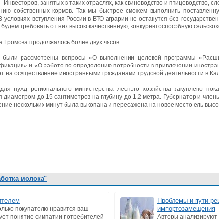
 - Инвесторов, занятых в таких отраслях, как свиноводство и птицеводство, с
нию собственных кормов. Так мы быстрее сможем выполнить поставленну
В условиях вступления России в ВТО аграрии не останутся без государстве
будем требовать от них высококачественную, конкурентоспособную сельско
 Громова продолжалось более двух часов.
а были рассмотрены вопросы «О выполнении целевой программы «Расши
ификации» и «О работе по определению потребности в привлечении иностран
т на осуществление иностранными гражданами трудовой деятельности в Кал
для нужд регионального министерства лесного хозяйства закуплено пока
 диаметром до 15 сантиметров на глубину до 1,2 метра. Губернатор и члены 
ние нескольких минут была выкопана и пересажена на новое место ель высот
аботка молока"
ителем
Проблемы и пути ре
импортозамещения
колько покупателю нравится ваш
ует понятие симпатии потребителей
Авторы анализируют