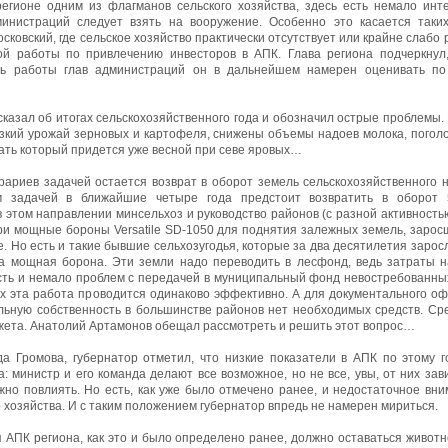
регионе одним из флагманов сельского хозяйства, здесь есть немало инт
инистраций следует взять на вооружение. Особенно это касается таких
осковский, где сельское хозяйство практически отсутствует или крайне слабо
ой работы по привлечению инвесторов в АПК. Глава региона подчеркнул,
ть работы глав администраций он в дальнейшем намерен оценивать по 
казал об итогах сельскохозяйственного года и обозначил острые проблемы
изкий урожай зерновых и картофеля, снижены объемы надоев молока, поголо
ать который придется уже весной при севе яровых…
ариев задачей остается возврат в оборот земель сельскохозяйственного н
м задачей в ближайшие четыре года предстоит возвратить в оборот 
в этом направлении минсельхоз и руководство районов (с разной активность
и мощные бороны Versatile SD-1050 для поднятия залежных земель, зарос
е. Но есть и такие бывшие сельхозугодья, которые за два десятилетия заро
а мощная борона. Эти земли надо переводить в лесфонд, ведь затраты на
сть и немало проблем с передачей в муниципальный фонд невостребованны
ах эта работа проводится одинаково эффективно. А для документального 
льную собственность в большинстве районов нет необходимых средств. Ср
жета. Анатолий Артамонов обещал рассмотреть и решить этот вопрос…
а Громова, губернатор отметил, что низкие показатели в АПК по этому г
 министр и его команда делают все возможное, но не все, увы, от них зави
жно повлиять. Но есть, как уже было отмечено ранее, и недостаточное вни
 хозяйства. И с таким положением губернатор впредь не намерен мириться.
 АПК региона, как это и было определено ранее, должно оставаться животно