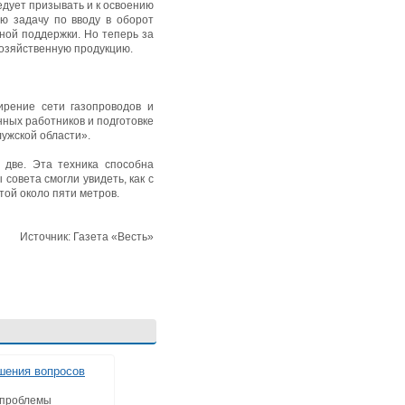
ледует призывать и к освоению
ю задачу по вводу в оборот
нной поддержки. Но теперь за
хозяйственную продукцию.
рение сети газопроводов и
ных работников и подготовке
ужской области».
 две. Эта техника способна
совета смогли увидеть, как с
ой около пяти метров.
Источник: Газета «Весть»
шения вопросов
 проблемы