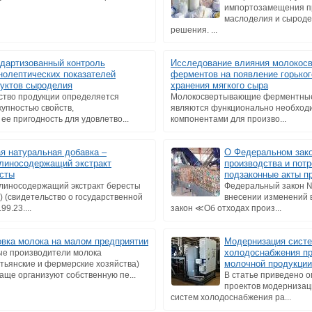
импортозамещения п
маслоделия и сыроде
решения. ...
дартизованный контроль
Исследование влияния молокос
нолептических показателей
ферментов на появление горьког
уктов сыроделия
хранения мягкого сыра
ство продукции определяется
Молокосвертывающие ферментны
купностью свойств,
являются функционально необхо
е пригодность для удовлетво...
компонентами для произво...
я натуральная добавка –
О Федеральном зако
линосодержащий экстракт
производства и пот
сты
подзаконные акты п
линосодержащий экстракт бересты
Федеральный закон 
) (свидетельство о государственной
внесении изменений 
9.23....
закон ≪Об отходах произ...
вка молока на малом предприятии
Модернизация сист
холодоснабжения п
е производители молока
молочной продукции
стьянские и фермерские хозяйства)
чаще организуют собственную пе...
В статье приведено 
проектов модернизац
систем холодоснабжения ра...