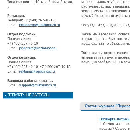
Токмаков пер., д. 16, стр. 2, пом. 2, комн.
мясное, - заявил губернатор.
5
растениеводства, выращива
земель сельхозназначения. 
Редакция:
каждый бюджетный рубль мы 
Телефон: +7 (499) 267-40-10
E-mail:
barteneva@milkbranch.ru
Обсуждение доклада Леонида
Отдел подписки:
Также на заседании совет
Прямая линия:
строительство объектов газ
+7 (499) 267-40-10
предложений по объемам кво
E-mail:
podpiska@vedomost.ru
Таких американских машин 
Отдел рекламы:
выкапывать и сажать деревья
Прямая линия:
помощью этой машины в тече
+7 (499) 267-40-10, +7 (499) 267-40-15
E-mail:
reklama@vedomost.ru
Вопросы работы портала:
E-mail:
support@milkbranch.ru
ПОПУЛЯРНЫЕ ЗАПРОСЫ
Статьи журнала "Перер
Проверка потреб
1. Симпатия: нас
продукт? Существ