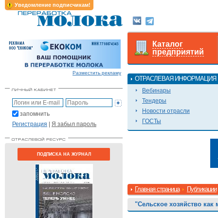
Уведомление подписчикам!
Каталог
предприятий
Разместить рекламу
ОТРАСЛЕВАЯ ИНФОРМАЦИЯ
Вебинары
Тендеры
Новости отрасли
запомнить
ГОСТы
Регистрация
|
Я забыл пароль
ПОДПИСКА НА ЖУРНАЛ
Главная страница
Публикации
"Сельское хозяйство как