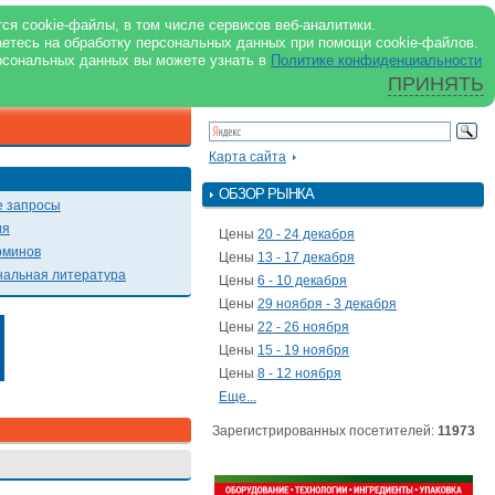
support@milkbranch.ru
ENG
ся cookie-файлы, в том числе сервисов веб-аналитики.
аетесь на обработку персональных данных при помощи cookie-файлов.
Архив номеров
Реклама на портале
Реклама в журнале
О портале
рсональных данных вы можете узнать в
Политике конфиденциальности
ПРИНЯТЬ
ПОИСК ПО ПОРТАЛУ
Презентации
Карта сайта
ОБЗОР РЫНКА
 запросы
ия
Цены
20 - 24 декабря
рминов
Цены
13 - 17 декабря
альная литература
Цены
6 - 10 декабря
Цены
29 ноября - 3 декабря
Цены
22 - 26 ноября
Цены
15 - 19 ноября
Цены
8 - 12 ноября
Еще...
Зарегистрированных посетителей:
11973