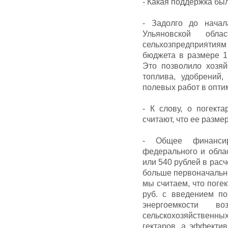
- Какая поддержка бы
- Задолго до начал
Ульяновской обл
сельхозпредприяти
бюджета в размере 1
Это позволило хозя
топлива, удобрений,
полевых работ в опти
- К слову, о погект
считают, что ее разме
- Общее финансир
федерального и облас
или 540 рублей в расч
больше первоначально
мы считаем, что поге
руб. с введением по
энергоемкости 
сельскохозяйственны
гектаров, а эффектив