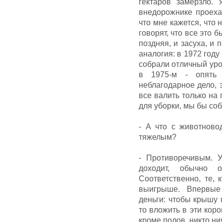
гектаров замерзло.
внедорожнике проехат
что мне кажется, что
говорят, что все это 
поздняя, и засуха, и 
аналогия: в 1972 году
собрали отличный урож
в 1975-м - опять 
неблагодарное дело, 
все валить только на 
для уборки, мы бы со
- А что с животново
тяжелым?
- Противоречивым. 
доходит, обычно 
Соответственно, те, 
выигрыше. Впервые 
деньги: чтобы крышу п
то вложить в эти коро
кроме полов, никто ни