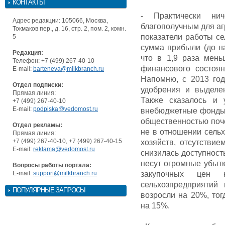
КОНТАКТЫ
- Практически ни
Адрес редакции: 105066, Москва,
благополучным для а
Токмаков пер., д. 16, стр. 2, пом. 2, комн.
показатели работы се
5
сумма прибыли (до на
Редакция:
что в 1,9 раза мень
Телефон: +7 (499) 267-40-10
финансового состоя
E-mail:
barteneva@milkbranch.ru
Напомню, с 2013 го
Отдел подписки:
удобрения и выделе
Прямая линия:
Также сказалось и 
+7 (499) 267-40-10
E-mail:
podpiska@vedomost.ru
внебюджетные фонды.
общественностью поче
Отдел рекламы:
не в отношении сельх
Прямая линия:
+7 (499) 267-40-10, +7 (499) 267-40-15
хозяйств, отсутстви
E-mail:
reklama@vedomost.ru
снизилась доступност
несут огромные убыт
Вопросы работы портала:
E-mail:
support@milkbranch.ru
закупочных цен н
сельхозпредприятий
ПОПУЛЯРНЫЕ ЗАПРОСЫ
возросли на 20%, то
на 15%.