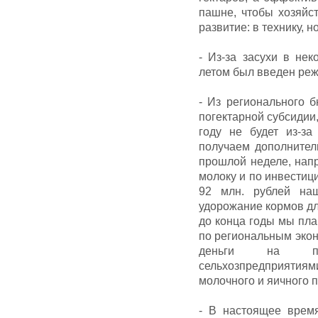
пашне, чтобы хозяйс
развитие: в технику, 
- Из-за засухи в не
летом был введен реж
- Из регионального 
погектарной субсидии,
году не будет из-з
получаем дополнител
прошлой неделе, нап
молоку и по инвести
92 млн. рублей на
удорожание кормов дл
до конца годы мы пла
по региональным эко
деньги на при
сельхозпредприятия
молочного и яичного 
- В настоящее время