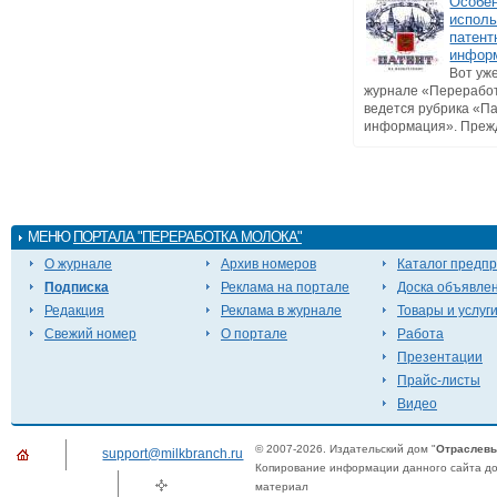
Особе
исполь
патент
инфор
Вот уже
журнале «Перерабо
ведется рубрика «П
информация». Прежде
МЕНЮ
ПОРТАЛА "ПЕРЕРАБОТКА МОЛОКА"
О журнале
Архив номеров
Каталог предп
Подписка
Реклама на портале
Доска объявле
Редакция
Реклама в журнале
Товары и услуг
Свежий номер
О портале
Работа
Презентации
Прайс-листы
Видео
© 2007-2026. Издательский дом "
Отраслевы
support@milkbranch.ru
Копирование информации данного сайта доп
материал