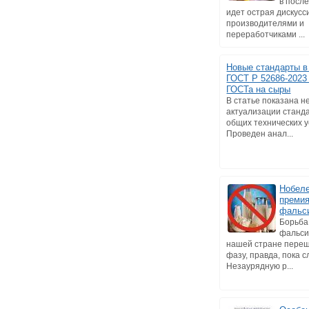
в посл
идет острая дискусс
производителями и
переработчиками ...
Новые стандарты в
ГОСТ Р 52686-2023 
ГОСТа на сыры
В статье показана 
актуализации станд
общих технических у
Проведен анал...
Нобел
премия
фальс
Борьба
фальси
нашей стране переш
фазу, правда, пока 
Незаурядную р...