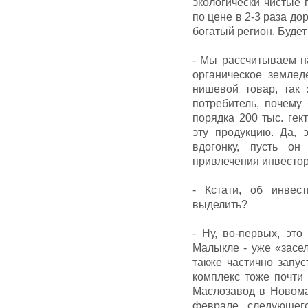
экологически чистые
по цене в 2-3 раза до
богатый регион. Будет
- Мы рассчитываем на
органическое землед
нишевой товар, так 
потребитель, почему
порядка 200 тыс. ге
эту продукцию. Да, 
вдогонку, пусть о
привлечения инвестор
- Кстати, об инвес
выделить?
- Ну, во-первых, эт
Малыкле - уже «засел
также частично запус
комплекс тоже почти 
Маслозавод в Новома
феврале следующег