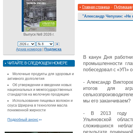
Главная страница
Публикации
"Александр Чепухин: «Не
Выпуск №8 2026 г.
Архив номеров
|
Подписка
В канун Дня работни
ЧИТАЙТЕ В СЛЕДУЮЩЕМ НОМЕРЕ
промышленности гла
побеседовал с «УП» об
Молочные продукты для здоровья и
активного долголетия
- Александр Викторо
Об утверждении и введении новых
итогов для аг
национальных и межгосударственных
сельхозпроизводител
стандартов на молочную продукцию
мы его заканчиваем?
Использование пищевых волокон и
соуса Шрирача в технологии масла
пониженной жирности
- В 2013 году сел
Ульяновской обла
Подробный анонс
сложившихся небла
результате почвенно