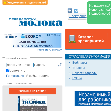
Уведомление подписчикам!
На нашем сайт
Используя сай
Подробнее об
Электронная версия журнал
Каталог
предприятий
Разместить рекламу
ОТРАСЛЕВАЯ ИНФОРМАЦИЯ
Вебинары
Тендеры
запомнить
Новости отрасли
Регистрация
|
Я забыл пароль
ГОСТы
ПОДПИСКА НА ЖУРНАЛ