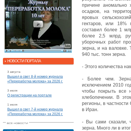
причине аномально 
осадков, на террит
яровых сельскохозя
гектаров, или 18%
составил более 1 мл
более 2,5 млрд. ру
уборочных работ про
зерна, и на валовке.
940 тыс. тонн зерна.
НОВОСТИ ПОРТАЛА
- Этого количества на
3 августа
Вышел в свет 8-й номер журнала
- Более чем. Зерн
«Переработка молока» за 2026 г.
исключением 2010 год
чтобы покрыть все 
3 июля
О регистрации на портале
хлебопечении. В это
регионы, в частности 
1 июля
в Иран.
Вышел в свет 7-й номер журнала
«Переработка молока» за 2026 г.
- Вы сами сказали, 
зерна. Много ли в ито