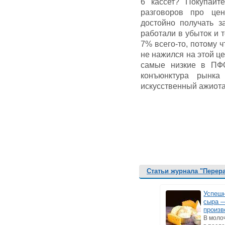
6 кассет? Покупайт
разговоров про це
достойно получать 
работали в убыток и т
7% всего-то, потому ч
не нажился на этой це
самые низкие в ПФ
конъюнктура рынк
искусственный ажиот
Статьи журнала "Перер
Успеш
сыра 
произв
В моло