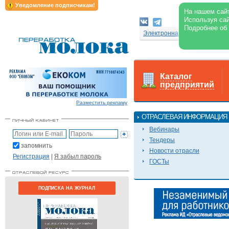
Уведомление подписчикам!
На нашем сайт
Используя сай
Подробнее об
Электронная версия журнал
Каталог
предприятий
Разместить рекламу
ОТРАСЛЕВАЯ ИНФОРМАЦИЯ
Вебинары
Тендеры
запомнить
Новости отрасли
Регистрация
|
Я забыл пароль
ГОСТы
ПОДПИСКА НА ЖУРНАЛ