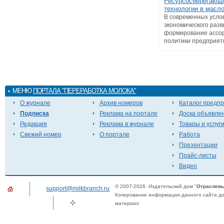
Ресурсосберегающ
технологии в масл
В современных усло
экономического раз
формирование ассо
политики предприятия
МЕНЮ
ПОРТАЛА "ПЕРЕРАБОТКА МОЛОКА"
О журнале
Архив номеров
Каталог предп
Подписка
Реклама на портале
Доска объявле
Редакция
Реклама в журнале
Товары и услуг
Свежий номер
О портале
Работа
Презентации
Прайс-листы
Видео
© 2007-2026. Издательский дом "
Отраслевы
support@milkbranch.ru
Копирование информации данного сайта доп
материал