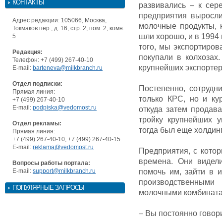
КОНТАКТЫ
развивались – к сер
предприятия выросли
Адрес редакции: 105066, Москва,
молочные продукты, 
Токмаков пер., д. 16, стр. 2, пом. 2, комн.
шли хорошо, и в 1994
5
того, мы экспортиров
Редакция:
покупали в колхозах
Телефон: +7 (499) 267-40-10
крупнейших экспортер
E-mail:
barteneva@milkbranch.ru
Отдел подписки:
Постепенно, сотрудн
Прямая линия:
только КРС, но и ку
+7 (499) 267-40-10
E-mail:
podpiska@vedomost.ru
откуда затем продав
тройку крупнейших у
Отдел рекламы:
тогда был еще холдинг
Прямая линия:
+7 (499) 267-40-10, +7 (499) 267-40-15
E-mail:
reklama@vedomost.ru
Предприятия, с кото
времена. Они видел
Вопросы работы портала:
E-mail:
support@milkbranch.ru
помочь им, зайти в 
производственными
ПОПУЛЯРНЫЕ ЗАПРОСЫ
молочными комбината
– Вы постоянно говор