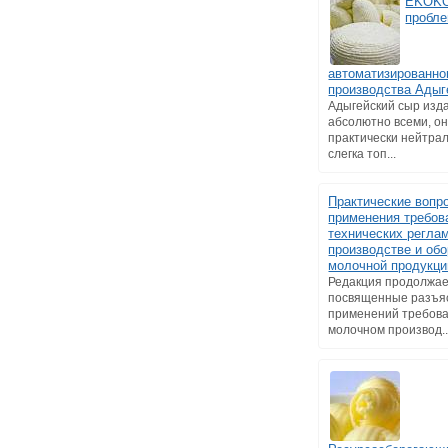
EKOKO
пробле
автоматизированно
производства Адыг
Адыгейский сыр изд
абсолютно всеми, о
практически нейтрал
слегка топ...
Практические вопр
применения требов
технических регла
производстве и обо
молочной продукци
Редакция продолжае
посвященные разъя
применений требова
молочном производ..