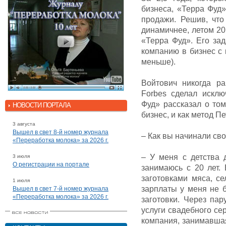
бизнеса, «Терра Фуд
продажи. Решив, что
динамичнее, летом 20
«Терра Фуд». Его зад
компанию в бизнес с 
меньше).
Войтович никогда р
Forbes сделал исклю
Фуд» рассказал о то
НОВОСТИ ПОРТАЛА
бизнес, и как метод П
3 августа
Вышел в свет 8-й номер журнала
– Как вы начинали св
«Переработка молока» за 2026 г.
– У меня с детства 
3 июля
О регистрации на портале
занимаюсь с 20 лет.
заготовками мяса, с
1 июля
зарплаты у меня не 
Вышел в свет 7-й номер журнала
«Переработка молока» за 2026 г.
заготовки. Через пар
услуги свадебного се
компания, занимавша