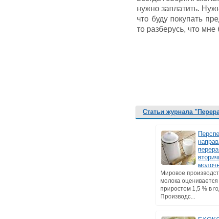
нужно заплатить. Нуж
что буду покупать пре
то разберусь, что мне
Статьи журнала "Перер
Персп
напра
перера
втори
молоч
Мировое производст
молока оценивается 
приростом 1,5 % в го
Производс...