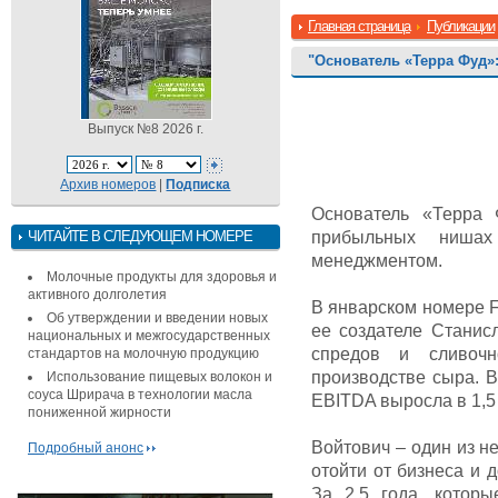
Главная страница
Публикации
"Основатель «Терра Фуд»:
Выпуск №8 2026 г.
Архив номеров
|
Подписка
Основатель «Терра
ЧИТАЙТЕ В СЛЕДУЮЩЕМ НОМЕРЕ
прибыльных нишах
менеджментом.
Молочные продукты для здоровья и
активного долголетия
В январском номере F
Об утверждении и введении новых
ее создателе Станис
национальных и межгосударственных
спредов и сливочн
стандартов на молочную продукцию
производстве сыра. В
Использование пищевых волокон и
соуса Шрирача в технологии масла
EBITDA выросла в 1,5 
пониженной жирности
Войтович – один из н
Подробный анонс
отойти от бизнеса и
За 2,5 года, котор