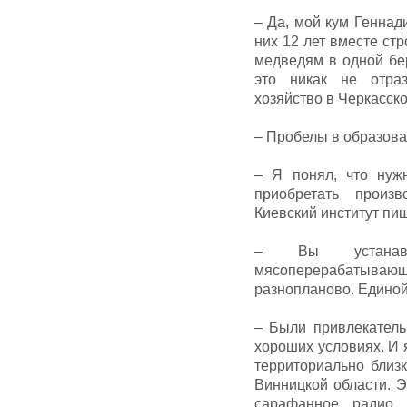
– Да, мой кум Геннад
них 12 лет вместе стр
медведям в одной бе
это никак не отра
хозяйство в Черкасско
– Пробелы в образова
– Я понял, что нуж
приобретать произ
Киевский институт п
– Вы устанавл
мясоперерабатыва
разнопланово. Единой
– Были привлекатель
хороших условиях. И я
территориально близк
Винницкой области. Э
сарафанное радио.