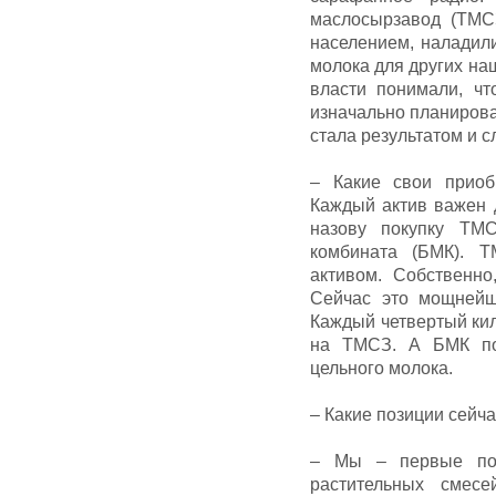
маслосырзавод (ТМСЗ
населением, наладили
молока для других на
власти понимали, чт
изначально планирова
стала результатом и с
– Какие свои прио
Каждый актив важен 
назову покупку ТМС
комбината (БМК). 
активом. Собственно
Сейчас это мощнейш
Каждый четвертый кил
на ТМСЗ. А БМК по
цельного молока.
– Какие позиции сейч
– Мы – первые по 
растительных смесе