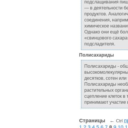
подслащивания пище
— в деятельности 
продуктов. Аналоги
соединения, наприм
химическое название
Однако они ещё боле
«свинцового сахара
подсладителя.
Полисахариды
Полисахариды - общ
высокомолекулярных
десятков, сотен ил
Полисахариды необ
растительных органи
сцепление клеток в 
принимают участие 
Страницы
←
п
Ctrl
1
2
3
4
5
6
7
8
9
10
1