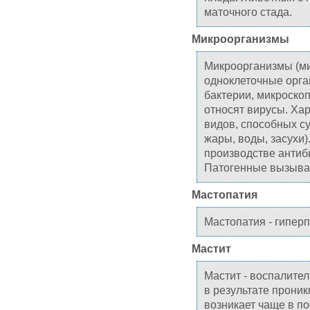
маточного стада.
Микроорганизмы
Микроорганизмы (ми
одноклеточные орга
бактерии, микроскоп
относят вирусы. Ха
видов, способных с
жары, воды, засухи
производстве антиби
Патогенные вызыва
Мастопатия
Мастопатия - гипер
Мастит
Мастит - воспалите
в результате прони
возникает чаще в п