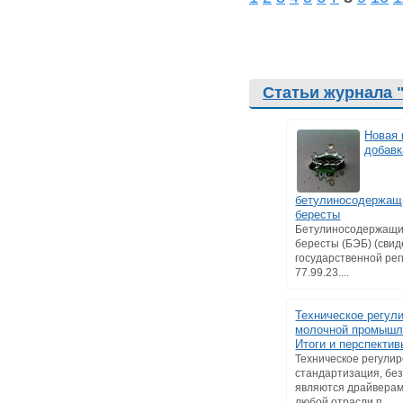
Статьи журнала 
Новая 
добавк
бетулиносодержащи
бересты
Бетулиносодержащий
бересты (БЭБ) (свид
государственной ре
77.99.23....
Техническое регул
молочной промышл
Итоги и перспектив
Техническое регули
стандартизация, без
являются драйверам
любой отрасли п...