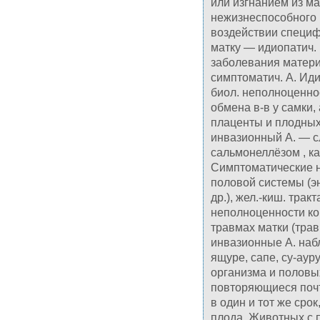
или изгнанием из м
нежизнеспособного 
воздействии специф
матку — идиопатич. 
заболевания матери
симптоматич. А. Ид
биол. неполноценно
обмена в-в у самки,
плаценты и плодных
инвазионный А. — с
сальмонеллёзом , к
Симптоматические н
половой системы (э
др.), жел.-киш. трак
неполноценности ко
травмах матки (трав
инвазионные А. наб
ящуре, сапе, су-аур
организма и половы
повторяющиеся почт
в один и тот же сро
плода. Животных с