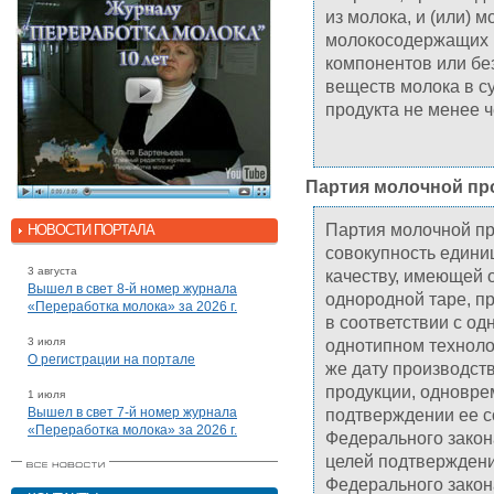
из молока, и (или) м
молокосодержащих 
компонентов или без
веществ молока в с
продукта не менее ч
Партия молочной пр
Партия молочной пр
НОВОСТИ ПОРТАЛА
совокупность едини
3 августа
качеству, имеющей 
Вышел в свет 8-й номер журнала
однородной таре, п
«Переработка молока» за 2026 г.
в соответствии с од
3 июля
однотипном техноло
О регистрации на портале
же дату производст
продукции, одновре
1 июля
Вышел в свет 7-й номер журнала
подтверждении ее с
«Переработка молока» за 2026 г.
Федерального закон
целей подтверждени
Федерального закон