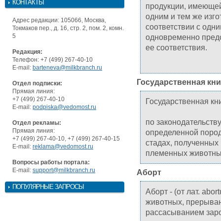
КОНТАКТЫ
продукции, имеющей
одним и тем же изго
Адрес редакции: 105066, Москва,
соответствии с одни
Токмаков пер., д. 16, стр. 2, пом. 2, комн.
5
одновременно предс
ее соответствия.
Редакция:
Телефон: +7 (499) 267-40-10
E-mail:
barteneva@milkbranch.ru
Государственная кн
Отдел подписки:
Прямая линия:
+7 (499) 267-40-10
Государственная кн
E-mail:
podpiska@vedomost.ru
по законодательств
Отдел рекламы:
Прямая линия:
определенной поро
+7 (499) 267-40-10, +7 (499) 267-40-15
стадах, полученных
E-mail:
reklama@vedomost.ru
племенных животны
Вопросы работы портала:
E-mail:
support@milkbranch.ru
Аборт
ПОПУЛЯРНЫЕ ЗАПРОСЫ
Аборт - (от лат. ab
животных, прерыва
рассасыванием зар