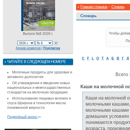
Главная страница
Словарь
Словарь
Чтобы добав
Выпуск №8 2026 г.
По
Архив номеров
|
Подписка
C
F
L
O
T
А
Б
В
Г
Д
ЧИТАЙТЕ В СЛЕДУЮЩЕМ НОМЕРЕ
Молочные продукты для здоровья и
Всего 
активного долголетия
Об утверждении и введении новых
Каши на молочной ос
национальных и межгосударственных
стандартов на молочную продукцию
Каши на молочной о
Использование пищевых волокон и
соуса Шрирача в технологии масла
молочными кашами, 
пониженной жирности
молочными кашами 
домашних условиях 
Подробный анонс
понимаются продукт
возраста, произведе