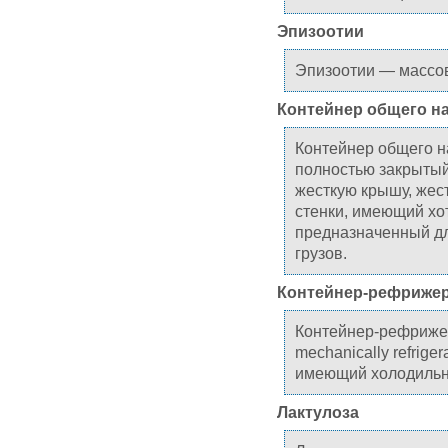
Эпизоотии
Эпизоотии — массо
Контейнер общего н
Контейнер общего н
полностью закрыты
жесткую крышу, жес
стенки, имеющий хот
предназначенный дл
грузов.
Контейнер-рефриже
Контейнер-рефриже
mechanically refrige
имеющий холодильну
Лактулоза