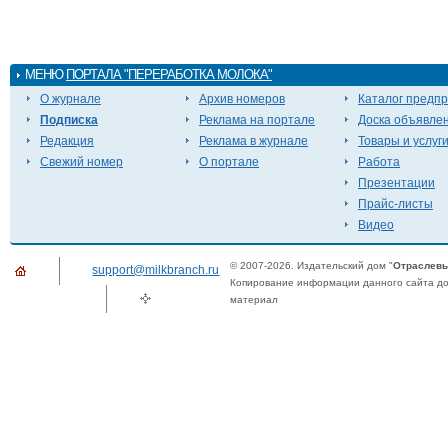
МЕНЮ
ПОРТАЛА "ПЕРЕРАБОТКА МОЛОКА"
О журнале
Архив номеров
Каталог предп
Подписка
Реклама на портале
Доска объявле
Редакция
Реклама в журнале
Товары и услуг
Свежий номер
О портале
Работа
Презентации
Прайс-листы
Видео
© 2007-2026. Издательский дом "
Отраслевы
support@milkbranch.ru
Копирование информации данного сайта доп
материал