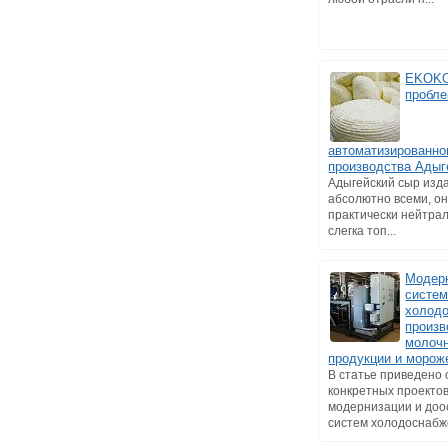
EKOKO
пробле
автоматизированно
производства Адыг
Адыгейский сыр изд
абсолютно всеми, о
практически нейтрал
слегка топ...
Модер
систе
холод
произв
молоч
продукции и морож
В статье приведено
конкретных проекто
модернизации и до
систем холодоснабже