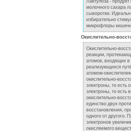
Лактулоза - продукт
молочного сахара л
сыворотки. Идеальны
избирательно стиму
микрофлоры кишечн
Окислительно-восст
Окислительно-восст
реакции, протекающ
атомов, входящих в
реализующихся пут
атомом-окислителем
окислительно-восст
электроны, то есть 
электроны, то есть
окислительно-восст
единство двух про
восстановления, пр
одного от другого. 
электронов увеличи
окисляемого вещест