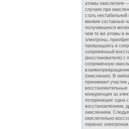
атомы окислителя —
случаях при окисле
стать нестабильной 
мелкие составные ч
получившихся молек
чем те же атомы в 
электроны, приобре
превращаясь в сопр
сопряжённый восста
(восстановителя) с
сопряжённую окисли
взаимопревращение
(окисления). В люб
принимают участие 
восстановительные 
конкуренция за элек
полуреакции: одна с
восстановлением, др
окислением. Следует
окислительно-восст
перенос электронов,