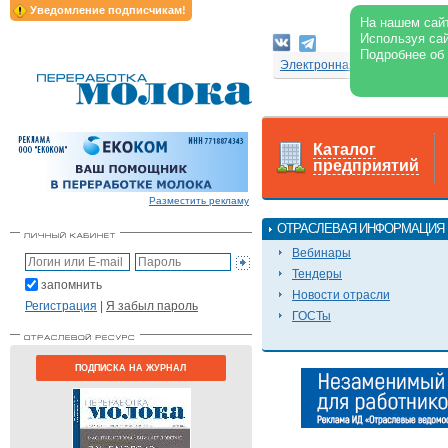
Уведомление подписчикам!
На нашем сайт
Используя сай
Подробнее об
Электронная версия журнал
Каталог
предприятий
Разместить рекламу
ОТРАСЛЕВАЯ ИНФОРМАЦИЯ
Вебинары
Тендеры
запомнить
Новости отрасли
Регистрация
|
Я забыл пароль
ГОСТы
ПОДПИСКА НА ЖУРНАЛ