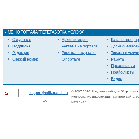
МЕНЮ
ПОРТАЛА "ПЕРЕРАБОТКА МОЛОКА"
О журнале
Архив номеров
Каталог предп
Подписка
Реклама на портале
Доска объявле
Редакция
Реклама в журнале
Товары и услуг
Свежий номер
О портале
Работа
Презентации
Прайс-листы
Видео
© 2007-2026. Издательский дом "
Отраслевы
support@milkbranch.ru
Копирование информации данного сайта доп
материал