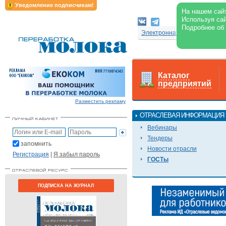
Уведомление подписчикам!
На нашем сайт
Используя сай
Подробнее об
Электронная версия журнал
Каталог
предприятий
Разместить рекламу
ОТРАСЛЕВАЯ ИНФОРМАЦИЯ
Вебинары
Тендеры
запомнить
Новости отрасли
Регистрация
|
Я забыл пароль
ГОСТы
ПОДПИСКА НА ЖУРНАЛ