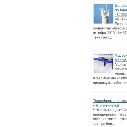
Вопрос
по вне
ТС 033
Решени
Еврази
экономической комис
октября 2013 г. № 6
Техническ...
Фасовк
малом
Малые
произв
молока
и фермерские хозяйс
организуют собствен
Трансформация мо
– что меняется
Что есть тренды? Н
определения, что за
явление такое – тре
тренды бер...