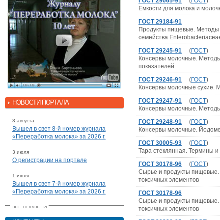
ГОСТ 29065-91
(
ГОСТ
)
Емкости для молока и молоч
ГОСТ 29184-91
Продукты пищевые. Методы 
семейства Еntеrоbасtеriаcea
ГОСТ 29245-91
(
ГОСТ
)
Консервы молочные. Методы
показателей
ГОСТ 29246-91
(
ГОСТ
)
Консервы молочные сухие. 
ГОСТ 29247-91
(
ГОСТ
)
НОВОСТИ ПОРТАЛА
Консервы молочные. Метод
3 августа
ГОСТ 29248-91
(
ГОСТ
)
Вышел в свет 8-й номер журнала
Консервы молочные. Йодоме
«Переработка молока» за 2026 г.
ГОСТ 30005-93
(
ГОСТ
)
Тара стеклянная. Термины 
3 июля
О регистрации на портале
ГОСТ 30178-96
(
ГОСТ
)
Сырье и продукты пищевые.
1 июля
токсичных элементов
Вышел в свет 7-й номер журнала
«Переработка молока» за 2026 г.
ГОСТ 30178-96
Сырье и продукты пищевые.
токсичных элементов