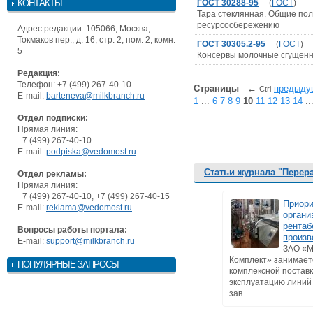
КОНТАКТЫ
ГОСТ 30288-95
(
ГОСТ
)
Тара стеклянная. Общие пол
ресурсосбережению
Адрес редакции: 105066, Москва,
Токмаков пер., д. 16, стр. 2, пом. 2, комн.
ГОСТ 30305.2-95
(
ГОСТ
)
5
Консервы молочные сгущенн
Редакция:
Телефон: +7 (499) 267-40-10
Страницы
←
предыду
Ctrl
E-mail:
barteneva@milkbranch.ru
1
...
6
7
8
9
10
11
12
13
14
..
Отдел подписки:
Прямая линия:
+7 (499) 267-40-10
E-mail:
podpiska@vedomost.ru
Статьи журнала "Перер
Отдел рекламы:
Прямая линия:
+7 (499) 267-40-10, +7 (499) 267-40-15
Приори
E-mail:
reklama@vedomost.ru
органи
рентаб
Вопросы работы портала:
произв
E-mail:
support@milkbranch.ru
ЗАО «
Комплект» занимает
ПОПУЛЯРНЫЕ ЗАПРОСЫ
комплексной поставк
эксплуатацию линий
зав...