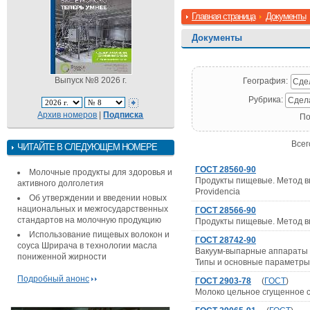
Главная страница
Документы
Документы
Выпуск №8 2026 г.
География:
Сде
Рубрика:
Сдел
Архив номеров
|
Подписка
По
Всег
ЧИТАЙТЕ В СЛЕДУЮЩЕМ НОМЕРЕ
ГОСТ 28560-90
Молочные продукты для здоровья и
Продукты пищевые. Метод вы
активного долголетия
Рrоvidеnсiа
Об утверждении и введении новых
национальных и межгосударственных
ГОСТ 28566-90
стандартов на молочную продукцию
Продукты пищевые. Метод в
Использование пищевых волокон и
ГОСТ 28742-90
соуса Шрирача в технологии масла
Вакуум-выпарные аппараты 
пониженной жирности
Типы и основные параметры
Подробный анонс
ГОСТ 2903-78
(
ГОСТ
)
Молоко цельное сгущенное с