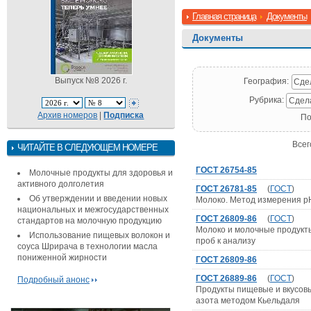
Главная страница
Документы
Документы
Выпуск №8 2026 г.
География:
Сде
Рубрика:
Сдел
Архив номеров
|
Подписка
По
Всег
ЧИТАЙТЕ В СЛЕДУЮЩЕМ НОМЕРЕ
ГОСТ 26754-85
Молочные продукты для здоровья и
активного долголетия
ГОСТ 26781-85
(
ГОСТ
)
Об утверждении и введении новых
Молоко. Метод измерения р
национальных и межгосударственных
ГОСТ 26809-86
(
ГОСТ
)
стандартов на молочную продукцию
Молоко и молочные продукты
Использование пищевых волокон и
проб к анализу
соуса Шрирача в технологии масла
пониженной жирности
ГОСТ 26809-86
ГОСТ 26889-86
(
ГОСТ
)
Подробный анонс
Продукты пищевые и вкусов
азота методом Кьельдаля