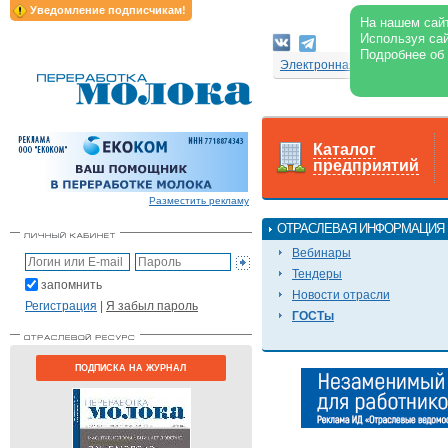
Уведомление подписчикам!
На нашем сайт
Используя сай
Подробнее об
Электронная версия журнал
Каталог
предприятий
Разместить рекламу
ОТРАСЛЕВАЯ ИНФОРМАЦИЯ
Вебинары
Тендеры
запомнить
Новости отрасли
Регистрация
|
Я забыл пароль
ГОСТы
ПОДПИСКА НА ЖУРНАЛ