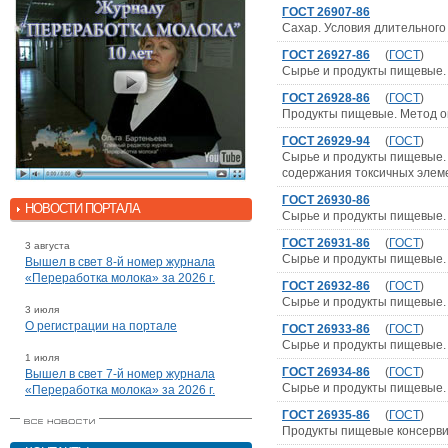
ГОСТ 26907-86
Сахар. Условия длительного
ГОСТ 26927-86
(
ГОСТ
)
Сырье и продукты пищевые.
ГОСТ 26928-86
(
ГОСТ
)
Продукты пищевые. Метод 
ГОСТ 26929-94
(
ГОСТ
)
Сырье и продукты пищевые.
содержания токсичных элем
ГОСТ 26930-86
НОВОСТИ ПОРТАЛА
Сырье и продукты пищевые
ГОСТ 26931-86
(
ГОСТ
)
3 августа
Сырье и продукты пищевые.
Вышел в свет 8-й номер журнала
«Переработка молока» за 2026 г.
ГОСТ 26932-86
(
ГОСТ
)
Сырье и продукты пищевые.
3 июля
О регистрации на портале
ГОСТ 26933-86
(
ГОСТ
)
Сырье и продукты пищевые.
1 июля
ГОСТ 26934-86
(
ГОСТ
)
Вышел в свет 7-й номер журнала
Сырье и продукты пищевые.
«Переработка молока» за 2026 г.
ГОСТ 26935-86
(
ГОСТ
)
Продукты пищевые консерви