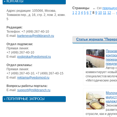
КОНТАКТЫ
Страницы
←
предыду
Ctrl
Адрес редакции: 105066, Москва,
1
2
3
4
5
6
7
8
9
10
11
12
...
Токмаков пер., д. 16, стр. 2, пом. 2, комн.
5
Редакция:
Телефон: +7 (499) 267-40-10
E-mail:
barteneva@milkbranch.ru
Статьи журнала "Перер
Отдел подписки:
Прямая линия:
Произ
+7 (499) 267-40-10
контро
E-mail:
podpiska@vedomost.ru
перер
предпр
Отдел рекламы:
Автор 
Прямая линия:
комментирует новый
+7 (499) 267-40-10, +7 (499) 267-40-15
специалистов молоч
E-mail:
reklama@vedomost.ru
«Методические реком
Вопросы работы портала:
E-mail:
support@milkbranch.ru
Молоч
индуст
ПОПУЛЯРНЫЕ ЗАПРОСЫ
надеж
Эконом
развит
отрасли, как и други