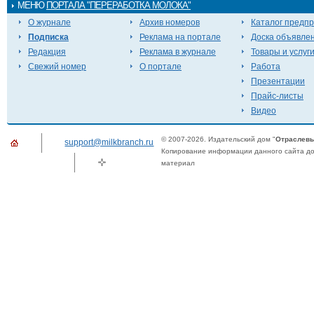
МЕНЮ
ПОРТАЛА "ПЕРЕРАБОТКА МОЛОКА"
О журнале
Архив номеров
Каталог предп
Подписка
Реклама на портале
Доска объявле
Редакция
Реклама в журнале
Товары и услуг
Свежий номер
О портале
Работа
Презентации
Прайс-листы
Видео
© 2007-2026. Издательский дом "
Отраслевы
support@milkbranch.ru
Копирование информации данного сайта доп
материал