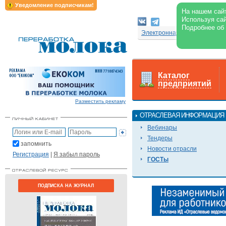
Уведомление подписчикам!
На нашем сайт
Используя сай
Подробнее об
Электронная версия журнал
Каталог
предприятий
Разместить рекламу
ОТРАСЛЕВАЯ ИНФОРМАЦИЯ
Вебинары
Тендеры
запомнить
Новости отрасли
Регистрация
|
Я забыл пароль
ГОСТы
ПОДПИСКА НА ЖУРНАЛ