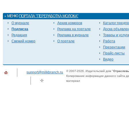
МЕНЮ
ПОРТАЛА "ПЕРЕРАБОТКА МОЛОКА"
О журнале
Архив номеров
Каталог предп
Подписка
Реклама на портале
Доска объявле
Редакция
Реклама в журнале
Товары и услуг
Свежий номер
О портале
Работа
Презентации
Прайс-листы
Видео
© 2007-2026. Издательский дом "
Отраслевы
support@milkbranch.ru
Копирование информации данного сайта доп
материал