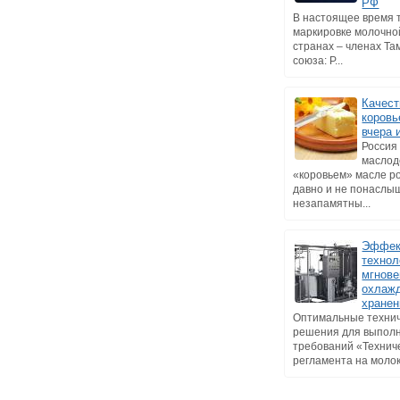
РФ
В настоящее время 
маркировке молочно
странах – членах Т
союза: Р...
Качест
коровь
вчера 
Россия
маслод
«коровьем» масле р
давно и не понаслы
незапамятны...
Эффек
технол
мгнове
охлажд
хранен
Оптимальные техни
решения для выпол
требований «Технич
регламента на молоко