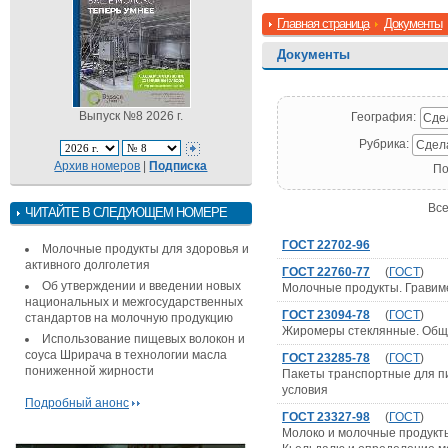
Главная страница
Документы
Документы
Выпуск №8 2026 г.
География:
Сде
Рубрика:
Сдел
Архив номеров
|
Подписка
По
Все
ЧИТАЙТЕ В СЛЕДУЮЩЕМ НОМЕРЕ
ГОСТ 22702-96
Молочные продукты для здоровья и
активного долголетия
ГОСТ 22760-77
(
ГОСТ
)
Об утверждении и введении новых
Молочные продукты. Гравим
национальных и межгосударственных
ГОСТ 23094-78
(
ГОСТ
)
стандартов на молочную продукцию
Жиромеры стеклянные. Общи
Использование пищевых волокон и
соуса Шрирача в технологии масла
ГОСТ 23285-78
(
ГОСТ
)
пониженной жирности
Пакеты транспортные для пи
условия
Подробный анонс
ГОСТ 23327-98
(
ГОСТ
)
Молоко и молочные продукты