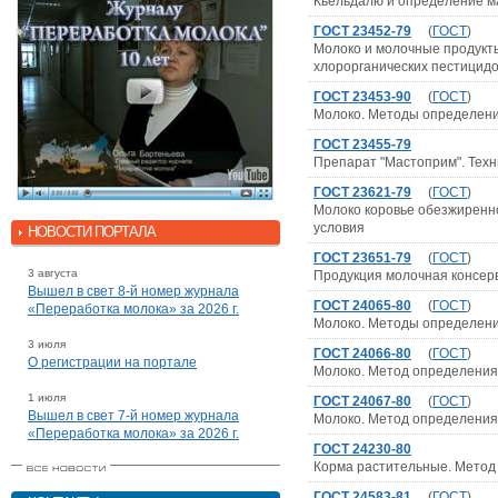
Кьельдалю и определение м
ГОСТ 23452-79
(
ГОСТ
)
Молоко и молочные продукт
хлорорганических пестицид
ГОСТ 23453-90
(
ГОСТ
)
Молоко. Методы определения
ГОСТ 23455-79
Препарат "Мастоприм". Техн
ГОСТ 23621-79
(
ГОСТ
)
Молоко коровье обезжиренно
условия
НОВОСТИ ПОРТАЛА
ГОСТ 23651-79
(
ГОСТ
)
3 августа
Продукция молочная консерв
Вышел в свет 8-й номер журнала
ГОСТ 24065-80
(
ГОСТ
)
«Переработка молока» за 2026 г.
Молоко. Методы определен
3 июля
ГОСТ 24066-80
(
ГОСТ
)
О регистрации на портале
Молоко. Метод определения
1 июля
ГОСТ 24067-80
(
ГОСТ
)
Вышел в свет 7-й номер журнала
Молоко. Метод определения
«Переработка молока» за 2026 г.
ГОСТ 24230-80
Корма растительные. Метод 
ГОСТ 24583-81
(
ГОСТ
)