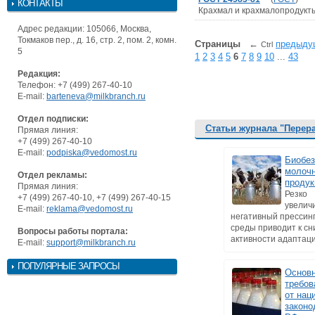
КОНТАКТЫ
Крахмал и крахмалопродукт
Адрес редакции: 105066, Москва,
Токмаков пер., д. 16, стр. 2, пом. 2, комн.
Страницы
←
предыду
Ctrl
5
1
2
3
4
5
6
7
8
9
10
...
43
Редакция:
Телефон: +7 (499) 267-40-10
E-mail:
barteneva@milkbranch.ru
Отдел подписки:
Статьи журнала "Перер
Прямая линия:
+7 (499) 267-40-10
E-mail:
podpiska@vedomost.ru
Биобез
молоч
Отдел рекламы:
продук
Прямая линия:
Резко
+7 (499) 267-40-10, +7 (499) 267-40-15
увелич
E-mail:
reklama@vedomost.ru
негативный прессин
среды приводит к с
Вопросы работы портала:
активности адаптаци
E-mail:
support@milkbranch.ru
ПОПУЛЯРНЫЕ ЗАПРОСЫ
Основ
требов
от нац
законо