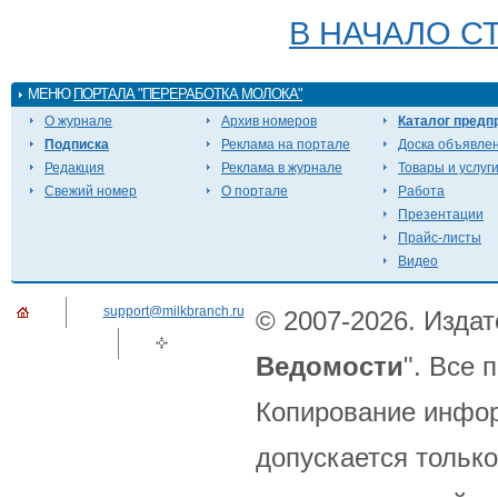
В НАЧАЛО С
МЕНЮ
ПОРТАЛА "ПЕРЕРАБОТКА МОЛОКА"
О журнале
Архив номеров
Каталог предп
Подписка
Реклама на портале
Доска объявле
Редакция
Реклама в журнале
Товары и услуг
Свежий номер
О портале
Работа
Презентации
Прайс-листы
Видео
support@milkbranch.ru
© 2007-2026. Издат
Ведомости
". Все
Копирование инфор
допускается только