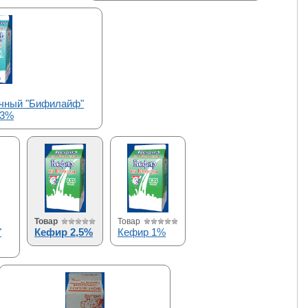
очный "Бифилайф"
,3%
Товар
Товар
"
Кефир 2,5%
Кефир 1%