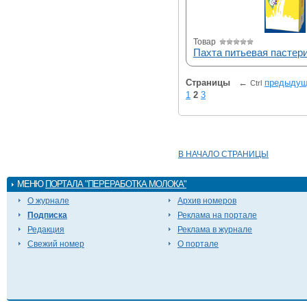
Товар
Пахта питьевая пастер
Страницы
←
предыду
Ctrl
1
2
3
В НАЧАЛО СТРАНИЦЫ
МЕНЮ
ПОРТАЛА "ПЕРЕРАБОТКА МОЛОКА"
О журнале
Архив номеров
Подписка
Реклама на портале
Редакция
Реклама в журнале
Свежий номер
О портале