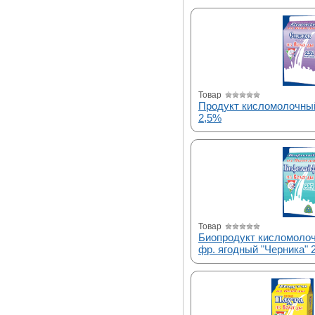
Товар
Продукт кисломолочный
2,5%
Товар
Биопродукт кисломоло
фр. ягодный "Черника" 