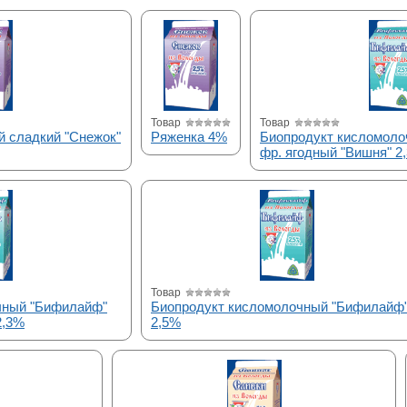
Товар
Товар
 сладкий "Снежок"
Ряженка 4%
Биопродукт кисломол
фр. ягодный "Вишня" 2
Товар
чный "Бифилайф"
Биопродукт кисломолочный "Бифилайф
2,3%
2,5%