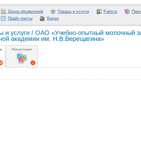
Доска объявлений
Товары и услуги
Работа
През
Прайс-листы
Видео
ы и услуги / ОАО «Учебно-опытный молочный з
ной академии им. Н.В.Верещагина»
и
Презентации
35
4