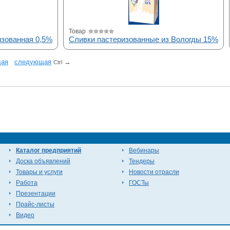
Товар
изованная 0,5%
Сливки пастеризованные из Вологды 15%
щая
cледующая
→
Ctrl
Каталог предприятий
Вебинары
Доска объявлений
Тендеры
Товары и услуги
Новости отрасли
Работа
ГОСТы
Презентации
Прайс-листы
Видео