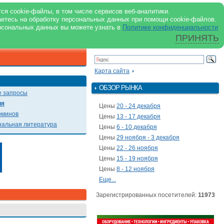
support@milkbranch.ru
ENG
ся cookie-файлы, в том числе сервисов веб-аналитики.
аетесь на обработку персональных данных при помощи cookie-файлов.
Архив номеров
Реклама на портале
Реклама в журнале
О портале
рсональных данных вы можете узнать в
Политике конфиденциальности
ПРИНЯТЬ
ПОИСК ПО ПОРТАЛУ
Презентации
Карта сайта
ОБЗОР РЫНКА
 запросы
ия
Цены
20 - 24 декабря
рминов
Цены
13 - 17 декабря
альная литература
Цены
6 - 10 декабря
Цены
29 ноября - 3 декабря
Цены
22 - 26 ноября
Цены
15 - 19 ноября
Цены
8 - 12 ноября
Еще...
Зарегистрированных посетителей:
11973