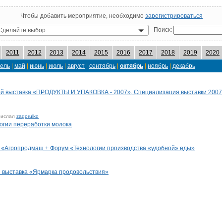
Чтобы добавить мероприятие, необходимо
зарегистрироваться
Поиск:
Сделайте выбор
2011
2012
2013
2014
2015
2016
2017
2018
2019
2020
ель
|
май
|
июнь
|
июль
|
август
|
сентябрь
|
октябрь
|
ноябрь
|
декабрь
ой выставка «ПРОДУКТЫ И УПАКОВКА - 2007». Специализация выставки 20
рислал
zagorulko
огии переработки молока
 «Агропродмаш + Форум «Технологии производства «удобной» еды»
 выставка «Ярмарка продовольствия»