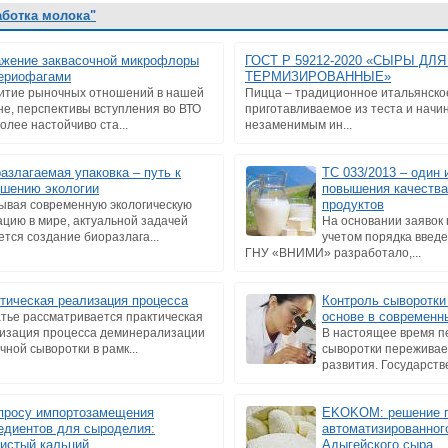
аботка молока"
жение заквасочной микрофлоры
ГОСТ Р 59212-2020 «СЫРЫ ДЛ
ериофагами
ТЕРМИЗИРОВАННЫЕ»
итие рыночных отношений в нашей
Пицца – традиционное итальянско
не, перспективы вступления во ВТО
приготавливаемое из теста и начин
более настойчиво ста...
незаменимым ин...
азлагаемая упаковка – путь к
ТС 033/2013 – один 
шению экологии
повышения качеств
продуктов
ывая современную экологическую
ацию в мире, актуальной задачей
На основании заявок 
ется создание биоразлага...
учетом порядка введе
ГНУ «ВНИМИ» разработало,...
тическая реализация процесса
Контроль сыворотки 
основе в современн
атье рассматривается практическая
изация процесса деминерализации
В настоящее время п
чной сыворотки в рамк...
сыворотки переживае
развития. Государств
просу импортозамещения
EKOKOM: решение п
едиентов для сыроделия:
автоматизированног
истый кальций
Адыгейского сыра