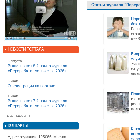
Статьи журнала "Перер
Пора
бакт
Разв
стра
все 
НОВОСТИ ПОРТАЛА
Биор
улуч
3 августа
Учит
Вышел в свет 8-й номер журнала
ситу
«Переработка молока» за 2026 г.
явля
3 июля
О регистрации на портале
Прак
1 июля
В ст
Вышел в свет 7-й номер журнала
реал
«Переработка молока» за 2026 г.
моло
КОНТАКТЫ
К во
ингр
Адрес редакции: 105066, Москва,
хлор