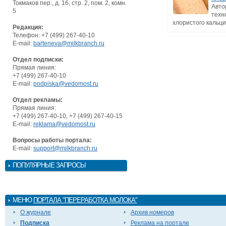
Токмаков пер., д. 16, стр. 2, пом. 2, комн.
Авто
5
техн
хлористого кальци
Редакция:
Телефон: +7 (499) 267-40-10
E-mail:
barteneva@milkbranch.ru
Отдел подписки:
Прямая линия:
+7 (499) 267-40-10
E-mail:
podpiska@vedomost.ru
Отдел рекламы:
Прямая линия:
+7 (499) 267-40-10, +7 (499) 267-40-15
E-mail:
reklama@vedomost.ru
Вопросы работы портала:
E-mail:
support@milkbranch.ru
ПОПУЛЯРНЫЕ ЗАПРОСЫ
МЕНЮ
ПОРТАЛА "ПЕРЕРАБОТКА МОЛОКА"
О журнале
Архив номеров
Подписка
Реклама на портале