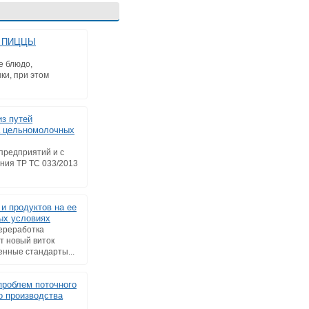
Я ПИЦЦЫ
е блюдо,
ки, при этом
из путей
а цельномолочных
предприятий и с
ния ТР ТС 033/2013
и продуктов на ее
ых условиях
ереработка
т новый виток
енные стандарты...
роблем поточного
о производства