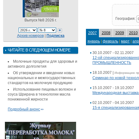
География:
Выпуск №8 2026 г.
2007
2008
2009
2010
Архив номеров
|
Подписка
январь
|
февраль
|
март
|
апр
ЧИТАЙТЕ В СЛЕДУЮЩЕМ НОМЕРЕ
30.10.2007 - 02.11.2007
12-ой специализированн
Молочные продукты для здоровья и
ПРОМЫШЛЕННОСТЬ
активного долголетия
18.10.2007
|
Об утверждении и введении новых
Информацию п
национальных и межгосударственных
Cеминар по новой технол
стандартов на молочную продукцию
15.10.2007 - 19.10.2007
Использование пищевых волокон и
Международная выставка
соуса Шрирача в технологии масла
пониженной жирности
02.10.2007 - 04.10.2007
15-я специализированная
Подробный анонс