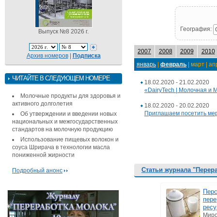
География:
Выпуск №8 2026 г.
2007
2008
2009
2010
Архив номеров
|
Подписка
январь
|
февраль
| март | ап
ЧИТАЙТЕ В СЛЕДУЮЩЕМ НОМЕРЕ
18.02.2020 - 21.02.2020
«DairyTech | Молочная и
Молочные продукты для здоровья и
активного долголетия
18.02.2020 - 20.02.2020
Приглашаем посетить мер
Об утверждении и введении новых
национальных и межгосударственных
стандартов на молочную продукцию
Использование пищевых волокон и
соуса Шрирача в технологии масла
пониженной жирности
Статьи журнала "Перер
Подробный анонс
Перс
пере
ресу
Миро