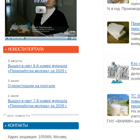
оцен
% в год. Производс
Прои
перс
Узки
заво
конк
НОВОСТИ ПОРТАЛА
3 августа
Кто 
Вышел в свет 8-й номер журнала
Личн
«Переработка молока» за 2026 г.
дело
особ
3 июля
О регистрации на портале
ТС 0
1 июля
Вышел в свет 7-й номер журнала
повы
«Переработка молока» за 2026 г.
прод
На о
учет
ГНУ «ВНИМИ» разр
КОНТАКТЫ
Адрес редакции: 105066, Москва,