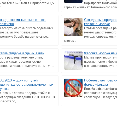
ивается в 626 млн т c приростом 1,5
маркировке молочной
...
странах – членах Таможенного союза
зводство мягких сыров – это
Стандарты определе
пективно
клеток в молоке
й ассортимент многих сыродельных
Статья посвящена ра
дов зачастую превращает
межгосударственного
урентную борьбу на рынке сыро...
методы определения 
клеток...
такие Лидеры и где их взять
Фасовка молока на 
ость руководителя, его опыт,
Малые производител
вые и характерологические
(крестьянские и ферм
енности играют ведущую роль в уп...
все чаще организуют 
33/2013 – один из путей
Нобелевская премия
шения качества цельномолочных
фальсификата
уктов
Борьба с фальсифика
сновании заявок предприятий и с
перешла в активную ф
ом порядка введения ТР ТС 033/2013
словесную. Незаурядн
аботало,...