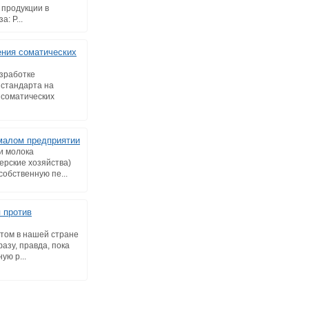
 продукции в
: Р...
ния соматических
зработке
 стандарта на
соматических
малом предприятии
и молока
ерские хозяйства)
собственную пе...
 против
том в нашей стране
азу, правда, пока
ую р...