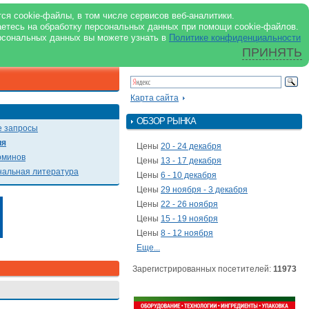
support@milkbranch.ru
ENG
ся cookie-файлы, в том числе сервисов веб-аналитики.
аетесь на обработку персональных данных при помощи cookie-файлов.
Архив номеров
Реклама на портале
Реклама в журнале
О портале
рсональных данных вы можете узнать в
Политике конфиденциальности
ПРИНЯТЬ
ПОИСК ПО ПОРТАЛУ
Презентации
Карта сайта
ОБЗОР РЫНКА
 запросы
ия
Цены
20 - 24 декабря
рминов
Цены
13 - 17 декабря
альная литература
Цены
6 - 10 декабря
Цены
29 ноября - 3 декабря
Цены
22 - 26 ноября
Цены
15 - 19 ноября
Цены
8 - 12 ноября
Еще...
Зарегистрированных посетителей:
11973