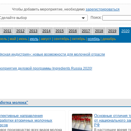
Чтобы добавить мероприятие, необходимо
зарегистрироваться
Поиск:
Сделайте выбор
2011
2012
2013
2014
2015
2016
2017
2018
2019
2020
рель | май | июнь |
июль
| август | сентябрь | октябрь |
ноябрь
| декабрь
 Мясная индустрия»: новые возможности для молочной отрасли
оприятия деловой программы Ingredients Russia 2020!
аботка молока"
пективные направления
Основные отличия т
работки вторичных молочных
от национального з
рсов
РФ
вое производство всех видов молока
В настоящее время т