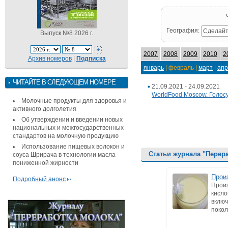
География:
Сделайт
Выпуск №8 2026 г.
2007
2008
2009
2010
2
Архив номеров
|
Подписка
январь
| февраль |
март
|
апр
ЧИТАЙТЕ В СЛЕДУЮЩЕМ НОМЕРЕ
21.09.2021 - 24.09.2021
WorldFood Moscow. Голос
Молочные продукты для здоровья и
активного долголетия
Об утверждении и введении новых
национальных и межгосударственных
стандартов на молочную продукцию
Использование пищевых волокон и
Статьи журнала "Перер
соуса Шрирача в технологии масла
пониженной жирности
Произ
Подробный анонс
Произ
кисло
включ
покол