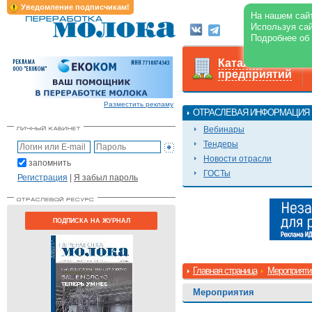
Уведомление подписчикам!
На нашем сайт
Используя сай
О журнале
Подробнее об
Каталог
предприятий
Разместить рекламу
ОТРАСЛЕВАЯ ИНФОРМАЦИЯ
Вебинары
Тендеры
Новости отрасли
запомнить
ГОСТы
Регистрация
|
Я забыл пароль
ПОДПИСКА НА ЖУРНАЛ
Главная страница
Мероприяти
Мероприятия