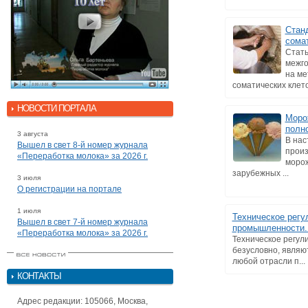
Стан
сомат
Стать
межго
на м
соматических клеток
НОВОСТИ ПОРТАЛА
Моро
полн
3 августа
В нас
Вышел в свет 8-й номер журнала
произ
«Переработка молока» за 2026 г.
морож
зарубежных ...
3 июля
О регистрации на портале
1 июля
Техническое регу
Вышел в свет 7-й номер журнала
промышленности. 
«Переработка молока» за 2026 г.
Техническое регул
безусловно, являю
любой отрасли п...
КОНТАКТЫ
Адрес редакции: 105066, Москва,