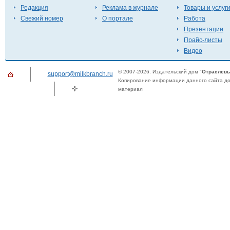
Редакция
Реклама в журнале
Товары и услуг
Свежий номер
О портале
Работа
Презентации
Прайс-листы
Видео
© 2007-2026. Издательский дом "
Отраслевы
support@milkbranch.ru
Копирование информации данного сайта доп
материал