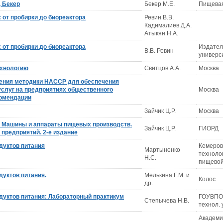
, Бекер
Бекер М.Е.
Пищева
 от пробирки до биореактора
Ревин В.В.
Кадималиев Д.А.
Атыкян Н.А.
 от пробирки до биореактора
Издател
В.В. Ревин
универс
ехнологию
Свитцов А.А.
Москва
рения методики HACCP для обеспечения
услуг на предприятиях общественного
Москва
комендации
Зайчик Ц.Р.
Москва
. Машины и аппараты пищевых производств.
Зайчик Ц.Р.
ГИОРД
предприятий. 2-е издание
дуктов питания
Кемеров
Мартыненко
техноло
Н.С.
пищево
дуктов питания.
Мелькина Г.М. и
Колос
др.
дуктов питания: Лабораторный практикум
ГОУВПО И
Степычева Н.В.
технол. 
Академ