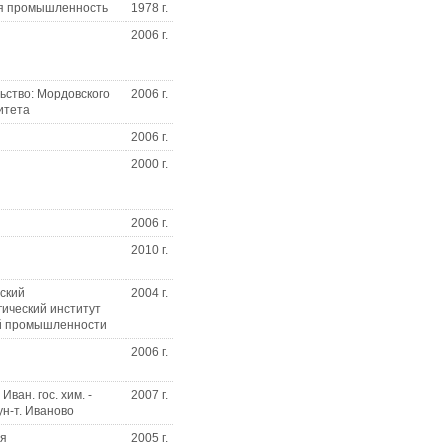
я промышленность
1978 г.
2006 г.
ьство: Мордовского
2006 г.
итета
2006 г.
2000 г.
2006 г.
2010 г.
ский
2004 г.
гический институт
й промышленности
2006 г.
ван. гос. хим. -
2007 г.
ун-т. Иваново
ия
2005 г.