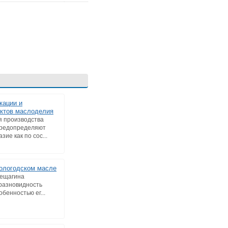
кации и
ктов маслоделия
 производства
предопределяют
ие как по сос...
ологодском масле
рещагина
 разновидность
бенностью ег...