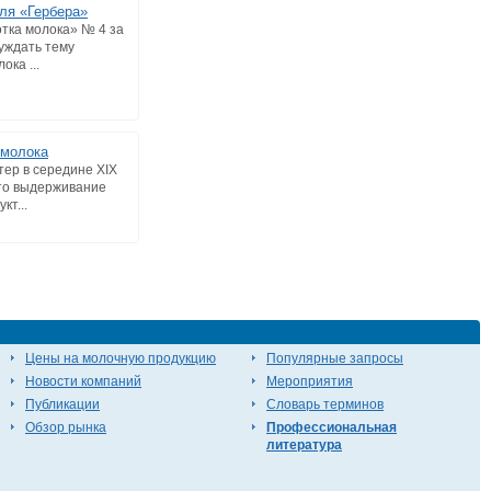
ля «Гербера»
тка молока» № 4 за
суждать тему
ока ...
 молока
тер в середине XIX
что выдерживание
кт...
Цены на молочную продукцию
Популярные запросы
Новости компаний
Мероприятия
Публикации
Словарь терминов
Обзор рынка
Профессиональная
литература