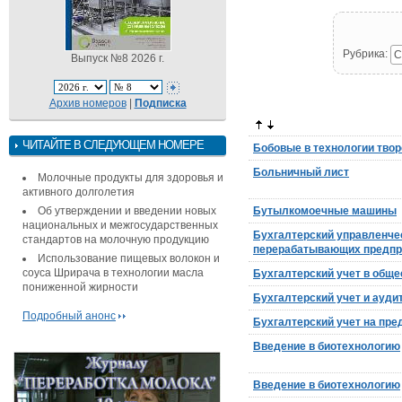
Рубрика:
С
Выпуск №8 2026 г.
Архив номеров
|
Подписка
ЧИТАЙТЕ В СЛЕДУЮЩЕМ НОМЕРЕ
Бобовые в технологии тво
Больничный лист
Молочные продукты для здоровья и
активного долголетия
Об утверждении и введении новых
Бутылкомоечные машины
национальных и межгосударственных
Бухгалтерский управленчес
стандартов на молочную продукцию
перерабатывающих предпр
Использование пищевых волокон и
соуса Шрирача в технологии масла
Бухгалтерский учет в обще
пониженной жирности
Бухгалтерский учет и ауди
Подробный анонс
Бухгалтерский учет на пр
Введение в биотехнологию
Введение в биотехнологию