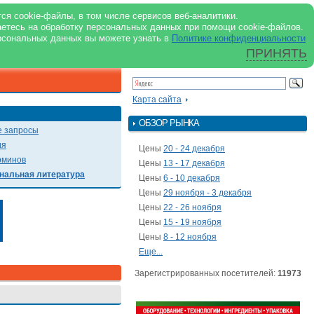
support@milkbranch.ru
ENG
ся cookie-файлы, в том числе сервисов веб-аналитики.
аетесь на обработку персональных данных при помощи cookie-файлов.
Архив номеров
Реклама на портале
Реклама в журнале
О портале
рсональных данных вы можете узнать в
Политике конфиденциальности
ПРИНЯТЬ
ПОИСК ПО ПОРТАЛУ
Презентации
Карта сайта
ОБЗОР РЫНКА
 запросы
ия
Цены
20 - 24 декабря
рминов
Цены
13 - 17 декабря
нальная литература
Цены
6 - 10 декабря
Цены
29 ноября - 3 декабря
Цены
22 - 26 ноября
Цены
15 - 19 ноября
Цены
8 - 12 ноября
Еще...
Зарегистрированных посетителей:
11973