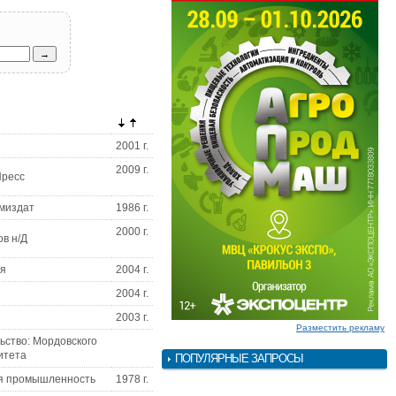
2001 г.
2009 г.
Пресс
миздат
1986 г.
2000 г.
ов н/Д
ия
2004 г.
2004 г.
н
2003 г.
Разместить рекламу
ьство: Мордовского
итета
ПОПУЛЯРНЫЕ ЗАПРОСЫ
я промышленность
1978 г.