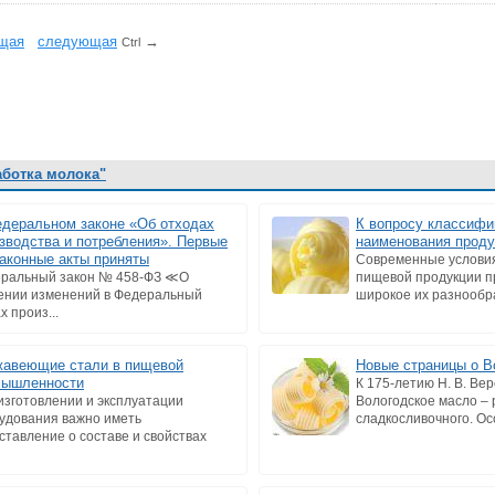
щая
cледующая
→
Ctrl
аботка молока"
деральном законе «Об отходах
К вопросу классифи
зводства и потребления». Первые
наименования проду
аконные акты приняты
Современные условия
ральный закон № 458-ФЗ ≪О
пищевой продукции 
ении изменений в Федеральный
широкое их разнообраз
 произ...
авеющие стали в пищевой
Новые страницы о В
мышленности
К 175-летию Н. В. Ве
изготовлении и эксплуатации
Вологодское масло –
удования важно иметь
сладкосливочного. Осо
ставление о составе и свойствах