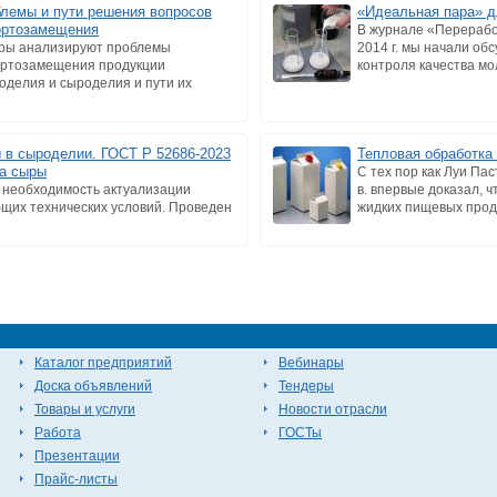
лемы и пути решения вопросов
«Идеальная пара» д
ортозамещения
В журнале «Перерабо
ры анализируют проблемы
2014 г. мы начали об
ртозамещения продукции
контроля качества мол
оделия и сыроделия и пути их
 в сыроделии. ГОСТ Р 52686-2023
Тепловая обработка
на сыры
С тех пор как Луи Пас
а необходимость актуализации
в. впервые доказал, 
бщих технических условий. Проведен
жидких пищевых проду
Каталог предприятий
Вебинары
Доска объявлений
Тендеры
Товары и услуги
Новости отрасли
Работа
ГОСТы
Презентации
Прайс-листы