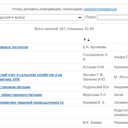
Чтобы добавить информацию, необходимо
зарегистрироваться
Поиск:
делайте выбор
Всего записей: 847, показаны: 61-80
рожных десертов
Е.Н. Артемова
Соснаускене О.
Альфа-
И.
Астанин Н.М.
Агропро
кий учет в сельском хозяйстве и на
Лисович Г.М.,
М. -Рост
иятиях АПК
Ткаченко И.Ю.
ственном питании
Подольский В.И.
Академ
т общественного питания
Морозова Л.Л.
Актив
едприятиях пищевой промышленности
Керимов В. Э.
Экзаме
Издател
универс
М.Е. Беккер
Пищева