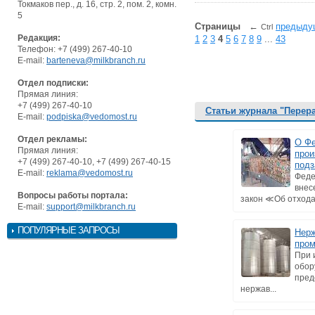
Токмаков пер., д. 16, стр. 2, пом. 2, комн.
5
Страницы
←
предыду
Ctrl
Редакция:
1
2
3
4
5
6
7
8
9
...
43
Телефон: +7 (499) 267-40-10
E-mail:
barteneva@milkbranch.ru
Отдел подписки:
Прямая линия:
+7 (499) 267-40-10
Статьи журнала "Перер
E-mail:
podpiska@vedomost.ru
Отдел рекламы:
О Фе
Прямая линия:
прои
+7 (499) 267-40-10, +7 (499) 267-40-15
подз
E-mail:
reklama@vedomost.ru
Феде
внес
Вопросы работы портала:
закон ≪Об отходах
E-mail:
support@milkbranch.ru
ПОПУЛЯРНЫЕ ЗАПРОСЫ
Нерж
про
При 
обор
пред
нержав...