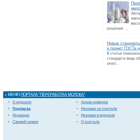
Проб
имп
Авто
импо
масл
решения. ...
Новые стандарты
и проект ГОСТа 
В статье показан
стандарта вида о
анал...
МЕНЮ
ПОРТАЛА "ПЕРЕРАБОТКА МОЛОКА"
О журнале
Архив номеров
Подписка
Реклама на портале
Редакция
Реклама в журнале
Свежий номер
О портале