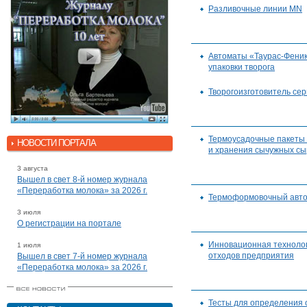
Разливочные линии MN
Автоматы «Таурас-Феник
упаковки творога
Творогоизготовитель сер
Термоусадочные пакеты
НОВОСТИ ПОРТАЛА
и хранения сычужных сы
3 августа
Вышел в свет 8-й номер журнала
«Переработка молока» за 2026 г.
Термоформовочный авто
3 июля
О регистрации на портале
Инновационная техноло
1 июля
отходов предприятия
Вышел в свет 7-й номер журнала
«Переработка молока» за 2026 г.
Тесты для определения 