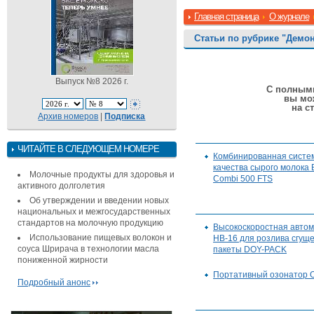
Главная страница
О журнале
Статьи по рубрике "Демо
Выпуск №8 2026 г.
С полными
вы мо
на с
Архив номеров
|
Подписка
ЧИТАЙТЕ В СЛЕДУЮЩЕМ НОМЕРЕ
Комбинированная систе
качества сырого молока 
Молочные продукты для здоровья и
Combi 500 FTS
активного долголетия
Об утверждении и введении новых
национальных и межгосударственных
стандартов на молочную продукцию
Высокоскоростная авто
Использование пищевых волокон и
НВ-16 для розлива сгуще
соуса Шрирача в технологии масла
пакеты DOY-PACK
пониженной жирности
Портативный озонатор О
Подробный анонс