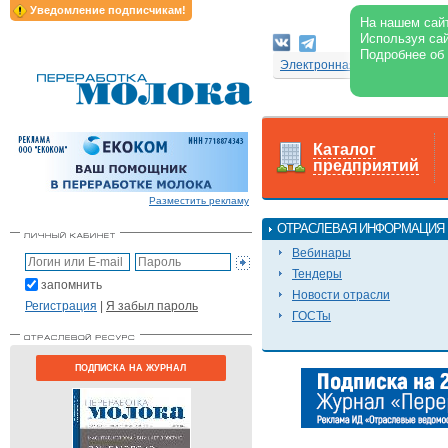
Уведомление подписчикам!
На нашем сайт
Используя сай
Подробнее об
Электронная версия журнал
Каталог
предприятий
Разместить рекламу
ОТРАСЛЕВАЯ ИНФОРМАЦИЯ
Вебинары
Тендеры
запомнить
Новости отрасли
Регистрация
|
Я забыл пароль
ГОСТы
ПОДПИСКА НА ЖУРНАЛ