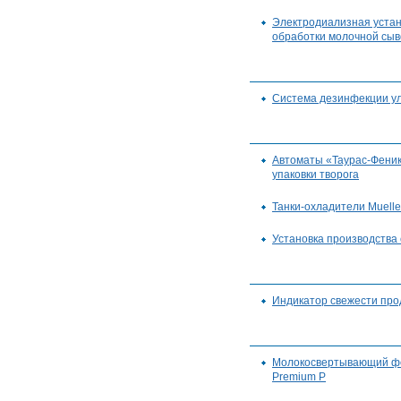
Электродиализная устан
обработки молочной сыв
Система дезинфекции у
Автоматы «Таурас-Феник
упаковки творога
Танки-охладители Muelle
Установка производства
Индикатор свежести про
Молокосвертывающий ф
Premium P