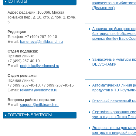
КОНТАКТЫ
количества антибиотиков 
(Дельвотест)
Адрес редакции: 105066, Москва,
Токмаков пер., д. 16, стр. 2, пом. 2, комн.
5
Анализатор быстрого о
Редакция:
бактериальной обсемене
Телефон: +7 (499) 267-40-10
молока Bentley BactoCou
E-mail:
barteneva@milkbranch.ru
Отдел подписки:
Прямая линия:
Заквасочные культуры п
+7 (499) 267-40-10
DELVO-TAM®
E-mail:
podpiska@vedomost.ru
Отдел рекламы:
Прямая линия:
+7 (499) 267-40-10, +7 (499) 267-40-15
Автоматическая линия р
E-mail:
reklama@vedomost.ru
продуктов в ПЭТ-бутылк
Вопросы работы портала:
Роторный реактивный ми
E-mail:
support@milkbranch.ru
Сертифицированная сис
ПОПУЛЯРНЫЕ ЗАПРОСЫ
учета сырья «Поток Плю
Экспресс-тесты для мик
контроля в пищевой пр