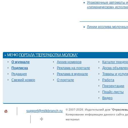
Упаковочные автоматы и
«гигиеническом» исполн
Линии розлива молочных
МЕНЮ
ПОРТАЛА "ПЕРЕРАБОТКА МОЛОКА"
О журнале
Архив номеров
Каталог предп
Подписка
Реклама на портале
Доска объявле
Редакция
Реклама в журнале
Товары и услуг
Свежий номер
О портале
Работа
Презентации
Прайс-листы
Видео
© 2007-2026. Издательский дом "
Отраслевы
support@milkbranch.ru
Копирование информации данного сайта доп
материал