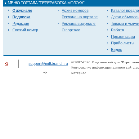
МЕНЮ
ПОРТАЛА "ПЕРЕРАБОТКА МОЛОКА"
О журнале
Архив номеров
Каталог предп
Подписка
Реклама на портале
Доска объявле
Редакция
Реклама в журнале
Товары и услуг
Свежий номер
О портале
Работа
Презентации
Прайс-листы
Видео
© 2007-2026. Издательский дом "
Отраслевы
support@milkbranch.ru
Копирование информации данного сайта доп
материал