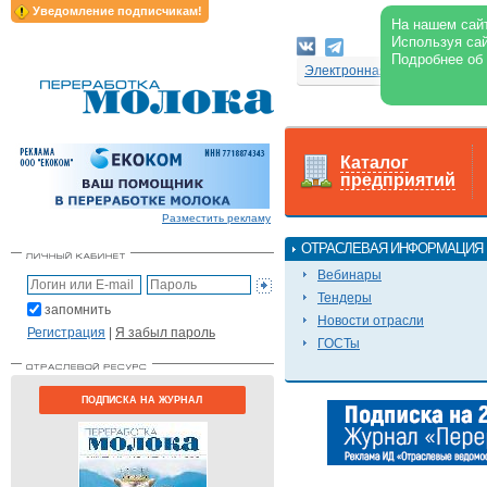
Уведомление подписчикам!
На нашем сайт
Используя сай
Подробнее об
Электронная версия журнал
Каталог
предприятий
Разместить рекламу
ОТРАСЛЕВАЯ ИНФОРМАЦИЯ
Вебинары
Тендеры
запомнить
Новости отрасли
Регистрация
|
Я забыл пароль
ГОСТы
ПОДПИСКА НА ЖУРНАЛ