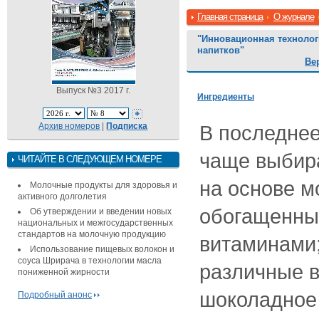
Главная страница
О журнале
"Инновационная техноло
напитков"
Ве
Выпуск №3 2017 г.
Ингредиенты
Архив номеров
|
Подписка
В последнее
чаще выбир
ЧИТАЙТЕ В СЛЕДУЮЩЕМ НОМЕРЕ
на основе м
Молочные продукты для здоровья и
активного долголетия
обогащенны
Об утверждении и введении новых
национальных и межгосударственных
стандартов на молочную продукцию
витаминами;
Использование пищевых волокон и
соуса Шрирача в технологии масла
различные в
пониженной жирности
шоколадное
Подробный анонс