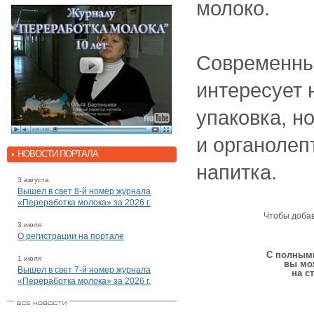
молоко.
Современны
интересует 
упаковка, н
и органолеп
НОВОСТИ ПОРТАЛА
напитка.
3 августа
Вышел в свет 8-й номер журнала
«Переработка молока» за 2026 г.
Чтобы доба
3 июля
О регистрации на портале
С полными
1 июля
вы мо
Вышел в свет 7-й номер журнала
на с
«Переработка молока» за 2026 г.