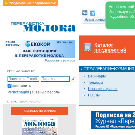
Уведомление подписчикам!
На нашем сайт
Используя сай
Подробнее об
Электронная версия журнал
Каталог
предприятий
Разместить рекламу
ОТРАСЛЕВАЯ ИНФОРМАЦИЯ
Вебинары
Тендеры
запомнить
Новости отрасли
Регистрация
|
Я забыл пароль
ГОСТы
ПОДПИСКА НА ЖУРНАЛ