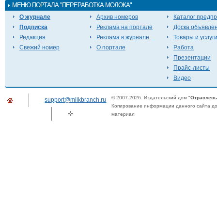
МЕНЮ
ПОРТАЛА "ПЕРЕРАБОТКА МОЛОКА"
О журнале
Архив номеров
Каталог предп
Подписка
Реклама на портале
Доска объявле
Редакция
Реклама в журнале
Товары и услуг
Свежий номер
О портале
Работа
Презентации
Прайс-листы
Видео
© 2007-2026. Издательский дом "
Отраслевы
support@milkbranch.ru
Копирование информации данного сайта доп
материал