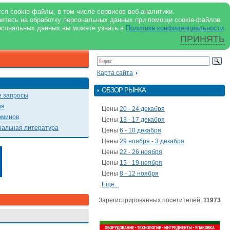
support@milkbranch.ru
ENG
ся cookie-файлы, в том числе сервисов веб-аналитики.
аетесь на обработку персональных данных при помощи cookie-файлов.
Архив номеров
Реклама на портале
Реклама в журнале
О портале
рсональных данных вы можете узнать в
Политике конфиденциальности
ПРИНЯТЬ
ПОИСК ПО ПОРТАЛУ
Презентации
Карта сайта
ОБЗОР РЫНКА
 запросы
ия
Цены
20 - 24 декабря
рминов
Цены
13 - 17 декабря
альная литература
Цены
6 - 10 декабря
Цены
29 ноября - 3 декабря
Цены
22 - 26 ноября
Цены
15 - 19 ноября
Цены
8 - 12 ноября
Еще...
Зарегистрированных посетителей:
11973