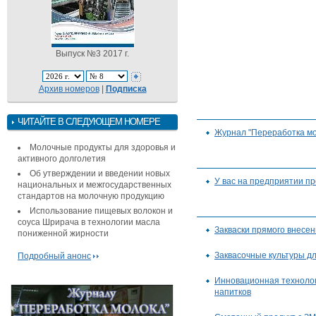
Выпуск №3 2017 г.
Архив номеров
|
Подписка
ЧИТАЙТЕ В СЛЕДУЮЩЕМ НОМЕРЕ
Журнал "Переработка мо
Молочные продукты для здоровья и
активного долголетия
Об утверждении и введении новых
У вас на предприятии п
национальных и межгосударственных
стандартов на молочную продукцию
Использование пищевых волокон и
соуса Шрирача в технологии масла
Закваски прямого внесен
пониженной жирности
Заквасочные культуры д
Подробный анонс
Инновационная техноло
напитков