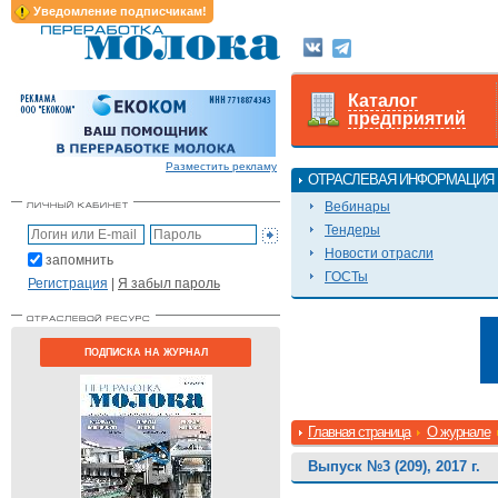
Уведомление подписчикам!
Каталог
предприятий
Разместить рекламу
ОТРАСЛЕВАЯ ИНФОРМАЦИЯ
Вебинары
Тендеры
Новости отрасли
запомнить
ГОСТы
Регистрация
|
Я забыл пароль
ПОДПИСКА НА ЖУРНАЛ
Главная страница
О журнале
Выпуск №3 (209), 2017 г.