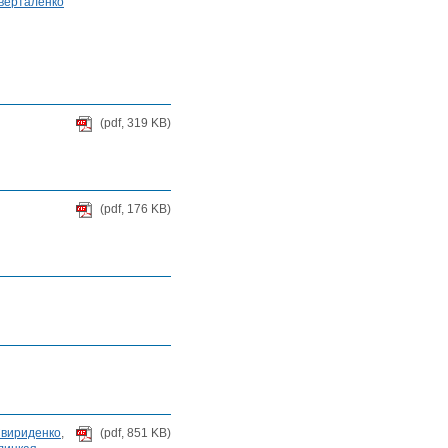
аверталенко
(pdf, 319 KB)
(pdf, 176 KB)
 Свириденко
,
(pdf, 851 KB)