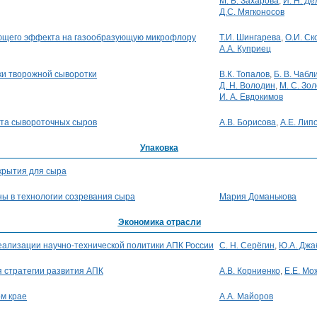
М. Б. Захарова
,
И. Н. Д
Д.С. Мягконосов
ющего эффекта на газообразующую микрофлору
Т.И. Шингарева
,
О.И. Ск
А.А. Куприец
и творожной сыворотки
В.К. Топалов
,
Б. В. Чабл
Д. Н. Володин
,
М. С. Зо
И. А. Евдокимов
та сывороточных сыров
А.В. Борисова
,
А.Е. Лип
Упаковка
окрытия для сыра
ы в технологии созревания сыра
Мария Доманькова
Экономика отрасли
еализации научно-технической политики АПК России
С. Н. Серёгин
,
Ю.А. Джа
 стратегии развития АПК
А.В. Корниенко
,
Е.Е. Мо
ом крае
А.А. Майоров