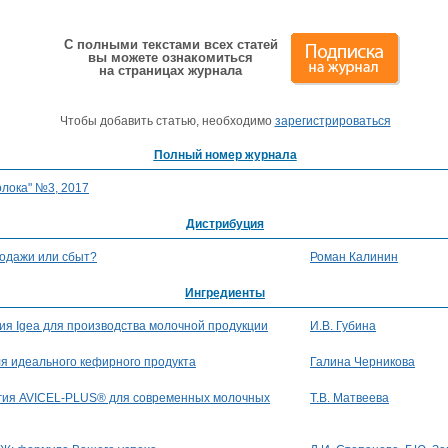
С полными текстами всех статей
вы можете ознакомиться
на страницах журнала
Чтобы добавить статью, необходимо
зарегистрироваться
Полный номер журнала
лока" №3, 2017
Дистрибуция
родажи или сбыт?
Роман Калинин
Ингредиенты
ия Igea для производства молочной продукции
И.В. Губина
ля идеального кефирного продукта
Галина Черникова
гия AVICEL-PLUS® для современных молочных
Т.В. Матвеева