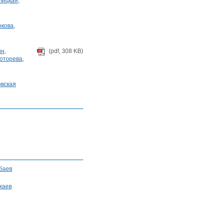
елицкая
,
окова
,
ин
,
(pdf, 308 KB)
лоторева
,
овская
баев
жаев