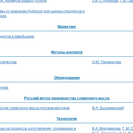
Ж: формула Вашего успеха
Л.И. Степанова
,
Г.Ю. З
ы от компании Hydrosol для сырных продуктов и
ыров
Маркетинг
дуктов в Швейцарии
Методы контроля
оличества
О.Ю. Панкратова
Оборудование
олока
Русский метод производства сливочного масла
отки сливочного масла русским методом
Ф.А. Вышемирский
Технология
ка на процессы изготовления, созревания и
В.А. Мордвинова
,
Г. М.