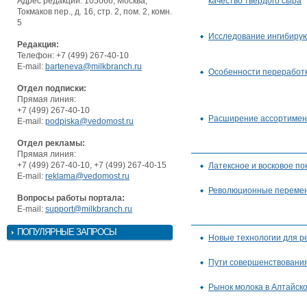
Адрес редакции: 105066, Москва,
качество твердого сыра
Токмаков пер., д. 16, стр. 2, пом. 2, комн.
5
Исследование ингибиру
Редакция:
Телефон: +7 (499) 267-40-10
E-mail:
barteneva@milkbranch.ru
Особенности переработк
Отдел подписки:
Прямая линия:
+7 (499) 267-40-10
Расширение ассортимен
E-mail:
podpiska@vedomost.ru
Отдел рекламы:
Прямая линия:
+7 (499) 267-40-10, +7 (499) 267-40-15
Латексное и восковое п
E-mail:
reklama@vedomost.ru
Революционные перемен
Вопросы работы портала:
E-mail:
support@milkbranch.ru
ПОПУЛЯРНЫЕ ЗАПРОСЫ
Новые технологии для р
Пути совершенствования
Рынок молока в Алтайск